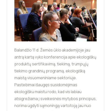
Balandžio 11 d. Žemės ūkio akademijoje jau
antrą kartą vyko konferencija apie ekologiškų
produktų sertifikavimą, tiekimą, trumpųjų
tiekimo grandinių programą, ekologišką
maistą visuomeniniame sektoriuje.
Pastebimai išaugęs susidomėjimas
ekologišku maistu rodo, kad vis labiau
atsigrežiama į sveikesnės mytybos principus,
norima ugdyti sąmoningą vartotoją jau nuo