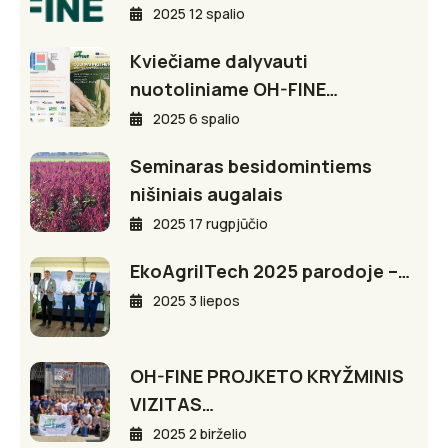
2025 12 spalio
Kviečiame dalyvauti
nuotoliniame OH-FINE…
2025 6 spalio
Seminaras besidomintiems
nišiniais augalais
2025 17 rugpjūčio
EkoAgriITech 2025 parodoje –…
2025 3 liepos
OH-FINE PROJKETO KRYŽMINIS
VIZITAS…
2025 2 birželio