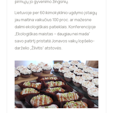
pirmųjų jo gyvenimo žingsnių.
Lietuvoje per 60 ikimokyklinio ugdymo įstaigų
jau maitina vaikučius 100 proc. ar mažesne
dalimi ekologiškais patieklais. Konferencijoje
„Ekologiškas maistas – daugiau nei mada“
savo patirtį pristatė Jonavos vaikų lopšelio-
darželio „Žilvitis“ atstovės.