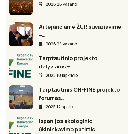
2026 26 vasario
Artėjančiame ŽŪR suvažiavime
–…
2026 24 vasario
Tarptautinio projekto
dalyviams –…
2025 10 lapkričio
Tarptautinis OH-FINE projekto
forumas…
2025 17 spalio
Ispanijos ekologinio
ūkininkavimo patirtis