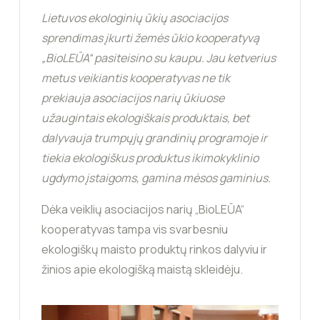
Lietuvos ekologinių ūkių asociacijos
sprendimas įkurti žemės ūkio kooperatyvą
„BioLEŪA“ pasiteisino su kaupu. Jau ketverius
metus veikiantis kooperatyvas ne tik
prekiauja asociacijos narių ūkiuose
užaugintais ekologiškais produktais, bet
dalyvauja trumpųjų grandinių programoje ir
tiekia ekologiškus produktus ikimokyklinio
ugdymo įstaigoms, gamina mėsos gaminius.
Dėka veiklių asociacijos narių „BioLEŪA“
kooperatyvas tampa vis svarbesniu
ekologiškų maisto produktų rinkos dalyviu ir
žinios apie ekologišką maistą skleidėju.