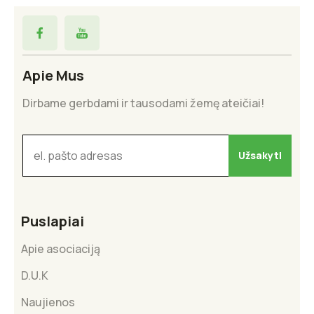
Apie Mus
Dirbame gerbdami ir tausodami žemę ateičiai!
Puslapiai
Apie asociaciją
D.U.K
Naujienos