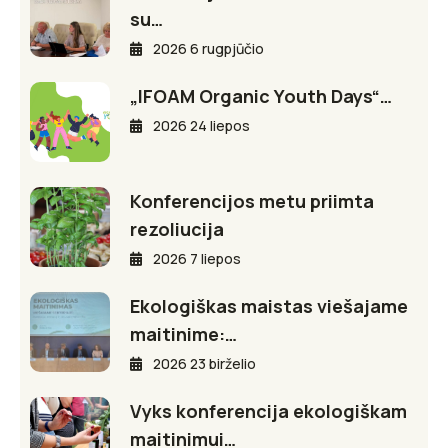
su…
2026 6 rugpjūčio
„IFOAM Organic Youth Days“…
2026 24 liepos
Konferencijos metu priimta
rezoliucija
2026 7 liepos
Ekologiškas maistas viešajame
maitinime:…
2026 23 birželio
Vyks konferencija ekologiškam
maitinimui…