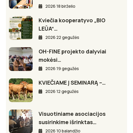
2026 18 birželio
Kviečia kooperatyvo „BIO
LEŪA“…
2026 22 gegužės
OH-FINE projekto dalyviai
mokėsi…
2026 19 gegužės
KVIEČIAME Į SEMINARĄ –…
2026 12 gegužės
Visuotiniame asociacijos
susirinkime išrinktas…
2026 10 balandžio