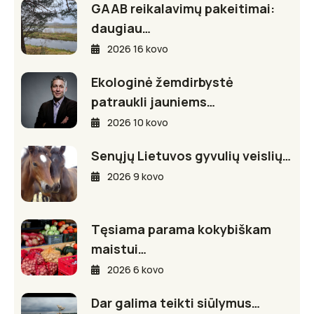
GAAB reikalavimų pakeitimai:
daugiau…
2026 16 kovo
Ekologinė žemdirbystė
patraukli jauniems…
2026 10 kovo
Senųjų Lietuvos gyvulių veislių…
2026 9 kovo
Tęsiama parama kokybiškam
maistui…
2026 6 kovo
Dar galima teikti siūlymus…