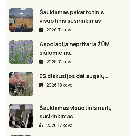
Šaukiamas pakartotinis
visuotinis susirinkimas
2026 31 kovo
Asociacija nepritaria ŽŪM
siūlomiems…
2026 31 kovo
ES diskusijos dėl augalų…
2026 18 kovo
Šaukiamas visuotinis narių
susirinkimas
2026 17 kovo