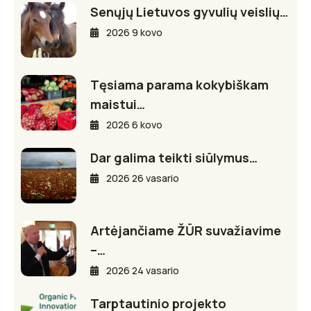
Senųjų Lietuvos gyvulių veislių…
2026 9 kovo
Tęsiama parama kokybiškam
maistui…
2026 6 kovo
Dar galima teikti siūlymus…
2026 26 vasario
Artėjančiame ŽŪR suvažiavime
–…
2026 24 vasario
Tarptautinio projekto