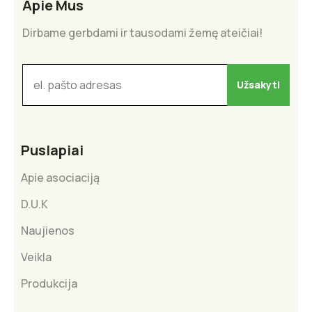
Apie Mus
Dirbame gerbdami ir tausodami žemę ateičiai!
Puslapiai
Apie asociaciją
D.U.K
Naujienos
Veikla
Produkcija