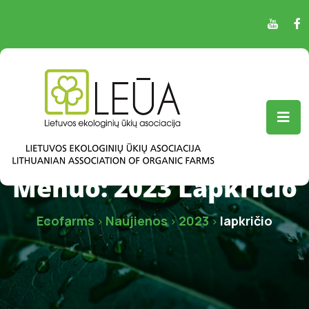
Mėnuo:
2023 Lapkričio
Ecofarms
Naujienos
2023
lapkričio
>
>
>