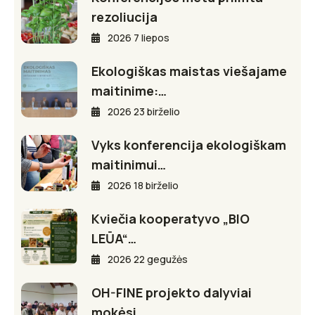
rezoliucija
2026 7 liepos
Ekologiškas maistas viešajame
maitinime:…
2026 23 birželio
Vyks konferencija ekologiškam
maitinimui…
2026 18 birželio
Kviečia kooperatyvo „BIO
LEŪA“…
2026 22 gegužės
OH-FINE projekto dalyviai
mokėsi…