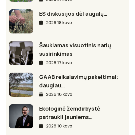
ES diskusijos dėl augalų…
2026 18 kovo
Šaukiamas visuotinis narių
susirinkimas
2026 17 kovo
GAAB reikalavimų pakeitimai:
daugiau…
2026 16 kovo
Ekologinė žemdirbystė
patraukli jauniems…
2026 10 kovo