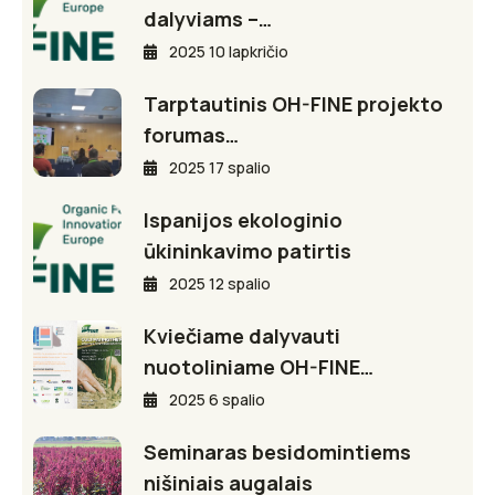
dalyviams –…
2025 10 lapkričio
Tarptautinis OH-FINE projekto
forumas…
2025 17 spalio
Ispanijos ekologinio
ūkininkavimo patirtis
2025 12 spalio
Kviečiame dalyvauti
nuotoliniame OH-FINE…
2025 6 spalio
Seminaras besidomintiems
nišiniais augalais