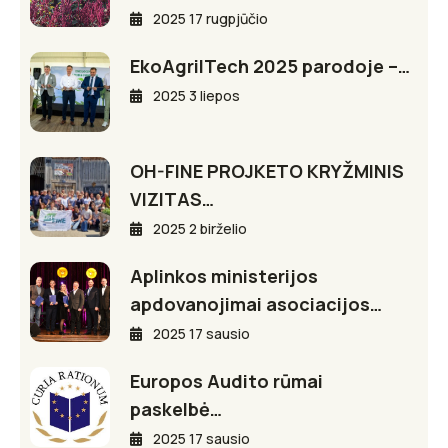
2025 17 rugpjūčio
EkoAgriITech 2025 parodoje –…
2025 3 liepos
OH-FINE PROJKETO KRYŽMINIS
VIZITAS…
2025 2 birželio
Aplinkos ministerijos
apdovanojimai asociacijos…
2025 17 sausio
Europos Audito rūmai
paskelbė…
2025 17 sausio