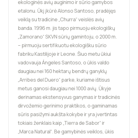
ekologinės avių auginimo ir sūrio gamybos
etalonu. Ūkį įkūrė Alonso Santoso, pradėjęs
veiklą su tradicine „Churra“ veislės avių
banda. 1996 m. jis tapo pirmuoju ekologiškų
„Zamorano“ SKVN sūrių gamintoju, o 2000 m.
– pirmuoju sertifikuotu ekologišku sūrio
fabriku Kastilijoje ir Leone. Šiuo metu ūkiui
vadovauja Ángeles Santoso, o ūkis valdo
daugiau nei 160 hektarų bendrų ganyklų
„Arribes del Duero“ parke, kuriame ištisus
metus ganosi daugiau nei 1000 avių. Ūkyje
derinamas ekstensyvus ganymas ir tradicinės
dirvožemio gerinimo praktikos, o gaminamas
sūris pasižymi aukšta kokybe ir yra įvertintas
tokiais ženklais kaip „Tierra de Sabor“ ir
„Marca Natural“. Be gamybinės veiklos, ūkis