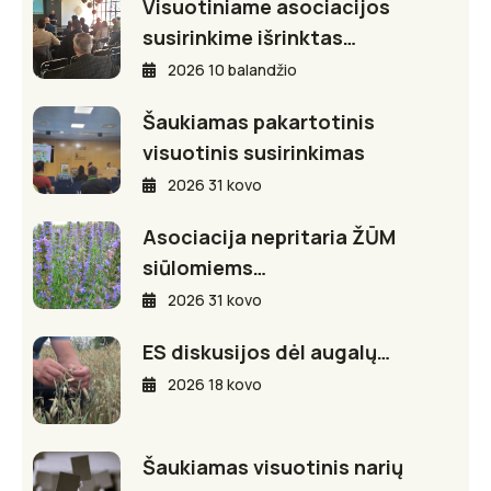
Visuotiniame asociacijos
susirinkime išrinktas…
2026 10 balandžio
Šaukiamas pakartotinis
visuotinis susirinkimas
2026 31 kovo
Asociacija nepritaria ŽŪM
siūlomiems…
2026 31 kovo
ES diskusijos dėl augalų…
2026 18 kovo
Šaukiamas visuotinis narių