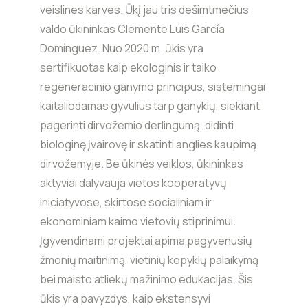
veislines karves. Ūkį jau tris dešimtmečius
valdo ūkininkas Clemente Luis García
Domínguez. Nuo 2020 m. ūkis yra
sertifikuotas kaip ekologinis ir taiko
regeneracinio ganymo principus, sistemingai
kaitaliodamas gyvulius tarp ganyklų, siekiant
pagerinti dirvožemio derlingumą, didinti
biologinę įvairovę ir skatinti anglies kaupimą
dirvožemyje. Be ūkinės veiklos, ūkininkas
aktyviai dalyvauja vietos kooperatyvų
iniciatyvose, skirtose socialiniam ir
ekonominiam kaimo vietovių stiprinimui.
Įgyvendinami projektai apima pagyvenusių
žmonių maitinimą, vietinių kepyklų palaikymą
bei maisto atliekų mažinimo edukacijas. Šis
ūkis yra pavyzdys, kaip ekstensyvi