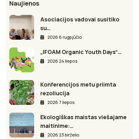
Naujienos
Asociacijos vadovai susitiko
su…
2026 6 rugpjūčio
„IFOAM Organic Youth Days“…
2026 24 liepos
Konferencijos metu priimta
rezoliucija
2026 7 liepos
Ekologiškas maistas viešajame
maitinime:…
2026 23 birželio