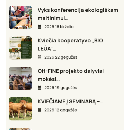
Vyks konferencija ekologiškam
maitinimui…
2026 18 birželio
Kviečia kooperatyvo „BIO
LEŪA“…
2026 22 gegužės
OH-FINE projekto dalyviai
mokėsi…
2026 19 gegužės
KVIEČIAME Į SEMINARĄ –…
2026 12 gegužės