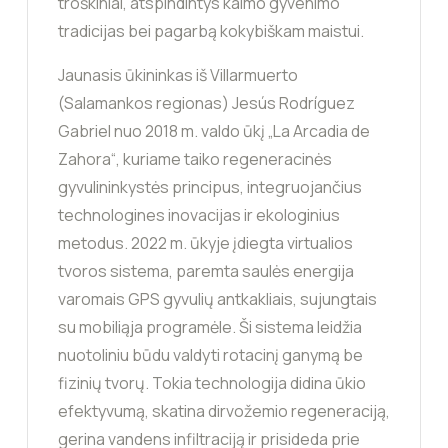
troškiniai, atspindintys kaimo gyvenimo
tradicijas bei pagarbą kokybiškam maistui.
Jaunasis ūkininkas iš Villarmuerto
(Salamankos regionas) Jesús Rodríguez
Gabriel nuo 2018 m. valdo ūkį „La Arcadia de
Zahora“, kuriame taiko regeneracinės
gyvulininkystės principus, integruojančius
technologines inovacijas ir ekologinius
metodus. 2022 m. ūkyje įdiegta virtualios
tvoros sistema, paremta saulės energija
varomais GPS gyvulių antkakliais, sujungtais
su mobiliąja programėle. Ši sistema leidžia
nuotoliniu būdu valdyti rotacinį ganymą be
fizinių tvorų. Tokia technologija didina ūkio
efektyvumą, skatina dirvožemio regeneraciją,
gerina vandens infiltraciją ir prisideda prie