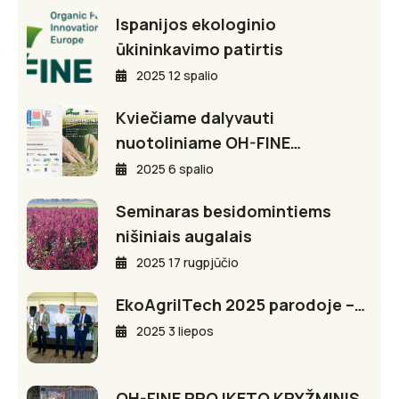
Ispanijos ekologinio
ūkininkavimo patirtis
2025 12 spalio
Kviečiame dalyvauti
nuotoliniame OH-FINE…
2025 6 spalio
Seminaras besidomintiems
nišiniais augalais
2025 17 rugpjūčio
EkoAgriITech 2025 parodoje –…
2025 3 liepos
OH-FINE PROJKETO KRYŽMINIS