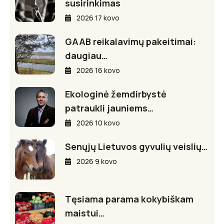
susirinkimas
2026 17 kovo
GAAB reikalavimų pakeitimai:
daugiau…
2026 16 kovo
Ekologinė žemdirbystė
patraukli jauniems…
2026 10 kovo
Senųjų Lietuvos gyvulių veislių…
2026 9 kovo
Tęsiama parama kokybiškam
maistui…