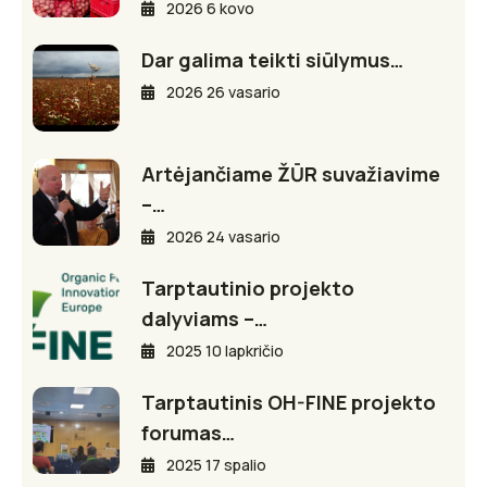
2026 6 kovo
Dar galima teikti siūlymus…
2026 26 vasario
Artėjančiame ŽŪR suvažiavime
–…
2026 24 vasario
Tarptautinio projekto
dalyviams –…
2025 10 lapkričio
Tarptautinis OH-FINE projekto
forumas…
2025 17 spalio