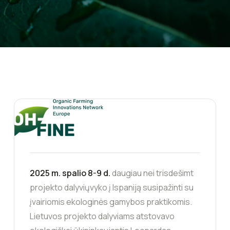
2025 m. spalio 8-9 d.
daugiau nei trisdešimt
projekto dalyviųvyko į Ispaniją susipažinti su
įvairiomis ekologinės gamybos praktikomis.
Lietuvos projekto dalyviams atstovavo