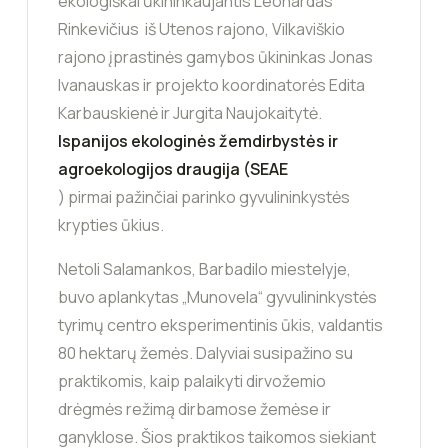
ekologiškai ūkininkaujantis Leonardas
Rinkevičius iš Utenos rajono, Vilkaviškio
rajono įprastinės gamybos ūkininkas Jonas
Ivanauskas ir projekto koordinatorės Edita
Karbauskienė ir Jurgita Naujokaitytė.
Ispanijos ekologinės žemdirbystės ir
agroekologijos draugija (SEAE
) pirmai pažinčiai parinko gyvulininkystės
krypties ūkius.
Netoli Salamankos, Barbadilo miestelyje,
buvo aplankytas „Munovela“ gyvulininkystės
tyrimų centro eksperimentinis ūkis, valdantis
80 hektarų žemės. Dalyviai susipažino su
praktikomis, kaip palaikyti dirvožemio
drėgmės režimą dirbamose žemėse ir
ganyklose. Šios praktikos taikomos siekiant