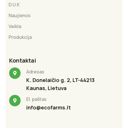
D.U.K
Naujienos
Veikla
Produkcija
Kontaktai
Adresas
K. Donelaičio g. 2, LT-44213
Kaunas, Lietuva
El. paštas
info@ecofarms.lt