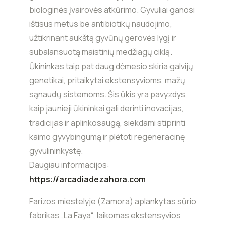
biologinės įvairovės atkūrimo. Gyvuliai ganosi
ištisus metus be antibiotikų naudojimo,
užtikrinant aukštą gyvūnų gerovės lygį ir
subalansuotą maistinių medžiagų ciklą.
Ūkininkas taip pat daug dėmesio skiria galvijų
genetikai, pritaikytai ekstensyvioms, mažų
sąnaudų sistemoms. Šis ūkis yra pavyzdys,
kaip jaunieji ūkininkai gali derinti inovacijas,
tradicijas ir aplinkosaugą, siekdami stiprinti
kaimo gyvybingumą ir plėtoti regeneracinę
gyvulininkystę.
Daugiau informacijos:
https://arcadiadezahora.com
Farizos miestelyje (Zamora) aplankytas sūrio
fabrikas „La Faya“, laikomas ekstensyvios