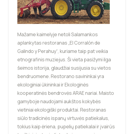
Mažame kaimelyje netoli Salamankos
aplankytas restoranas „El Corralón de
Galindo y Perahuy“, kuriame taip pat veikia
etnografinis muziejus. Ši vieta pasižymi ilga
šeimos istorija, glaudžiai susijusia su vietos
bendruomene. Restorano savininkai yra
ekologiniai ūkininkai ir Ekologinės
kooperatinės bendrovės ARAE nariai. Maisto
gamyboje naudojami aukštos kokybės
vietiniai ekologiški produktai. Restoranas
siūlo tradicinės ispanų virtuvės patiekalus,
tokius kaip ėriena, pupelių patiekalai ir įvairūs