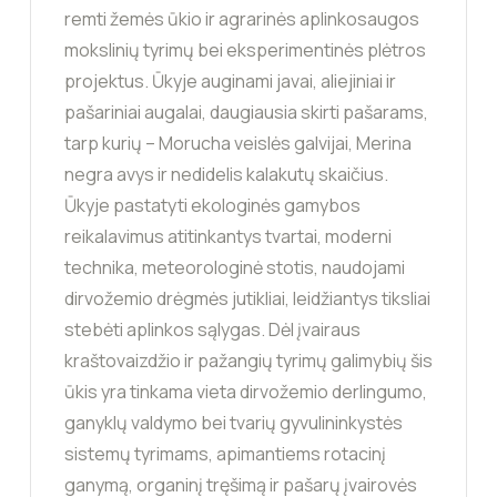
remti žemės ūkio ir agrarinės aplinkosaugos
mokslinių tyrimų bei eksperimentinės plėtros
projektus. Ūkyje auginami javai, aliejiniai ir
pašariniai augalai, daugiausia skirti pašarams,
tarp kurių – Morucha veislės galvijai, Merina
negra avys ir nedidelis kalakutų skaičius.
Ūkyje pastatyti ekologinės gamybos
reikalavimus atitinkantys tvartai, moderni
technika, meteorologinė stotis, naudojami
dirvožemio drėgmės jutikliai, leidžiantys tiksliai
stebėti aplinkos sąlygas. Dėl įvairaus
kraštovaizdžio ir pažangių tyrimų galimybių šis
ūkis yra tinkama vieta dirvožemio derlingumo,
ganyklų valdymo bei tvarių gyvulininkystės
sistemų tyrimams, apimantiems rotacinį
ganymą, organinį tręšimą ir pašarų įvairovės