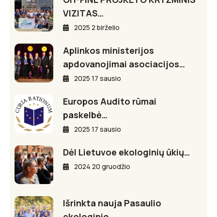
VIZITAS…
2025 2 birželio
Aplinkos ministerijos
apdovanojimai asociacijos…
2025 17 sausio
Europos Audito rūmai
paskelbė…
2025 17 sausio
Dėl Lietuvoe ekologinių ūkių…
2024 20 gruodžio
Išrinkta nauja Pasaulio
ekologinio…