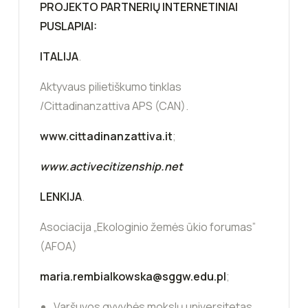
PROJEKTO PARTNERIŲ INTERNETINIAI
PUSLAPIAI:
ITALIJA
.
Aktyvaus pilietiškumo tinklas
/Cittadinanzattiva APS (CAN).
www.cittadinanzattiva.it
;
www.activecitizenship.net
LENKIJA
.
Asociacija „Ekologinio žemės ūkio forumas”
(AFOA)
maria.rembialkowska@sggw.edu.pl
;
Varšuvos gyvybės mokslų universitetas