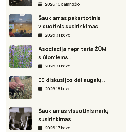
2026 10 balandžio
Šaukiamas pakartotinis
visuotinis susirinkimas
2026 31 kovo
Asociacija nepritaria ŽŪM
siūlomiems…
2026 31 kovo
ES diskusijos dėl augalų…
2026 18 kovo
Šaukiamas visuotinis narių
susirinkimas
2026 17 kovo