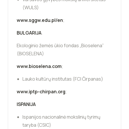
(WULS)
www.sggw.edu.pl/en
;
BULGARIJA
.
Ekologinio žemės ūkio fondas „Bioselena”
(BIOSELENA)
www.bioselena.com
;
Lauko kultūrų institutas (FCI Čirpanas)
www.iptp-chirpan.org
;
ISPANIJA
Ispanijos nacionalinė mokslinių tyrimų
taryba (CSIC)