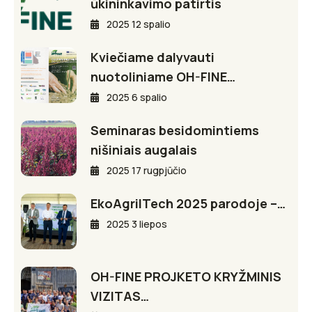
ūkininkavimo patirtis
2025 12 spalio
Kviečiame dalyvauti
nuotoliniame OH-FINE…
2025 6 spalio
Seminaras besidomintiems
nišiniais augalais
2025 17 rugpjūčio
EkoAgriITech 2025 parodoje –…
2025 3 liepos
OH-FINE PROJKETO KRYŽMINIS
VIZITAS…