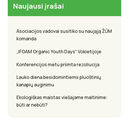
Naujausi įrašai
Asociacijos vadovai susitiko su naująją ŽŪM
komanda
„IFOAM Organic Youth Days“ Vokietijoje
Konferencijos metu priimta rezoliucija
Lauko diena besidomintiems pluoštinių
kanapių auginimu
Ekologiškas maistas viešajame maitinime:
būti ar nebūti?