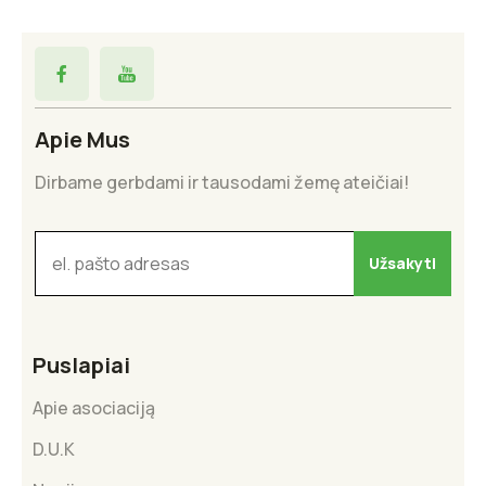
Apie Mus
Dirbame gerbdami ir tausodami žemę ateičiai!
Puslapiai
Apie asociaciją
D.U.K