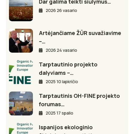
Dar galima teikti siūlymus…
2026 26 vasario
Artėjančiame ŽŪR suvažiavime
–…
2026 24 vasario
Tarptautinio projekto
dalyviams –…
2025 10 lapkričio
Tarptautinis OH-FINE projekto
forumas…
2025 17 spalio
Ispanijos ekologinio