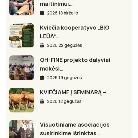
maitinimui…
2026 18 birželio
Kviečia kooperatyvo „BIO
LEŪA“…
2026 22 gegužės
OH-FINE projekto dalyviai
mokėsi…
2026 19 gegužės
KVIEČIAME Į SEMINARĄ –…
2026 12 gegužės
Visuotiniame asociacijos
susirinkime išrinktas…