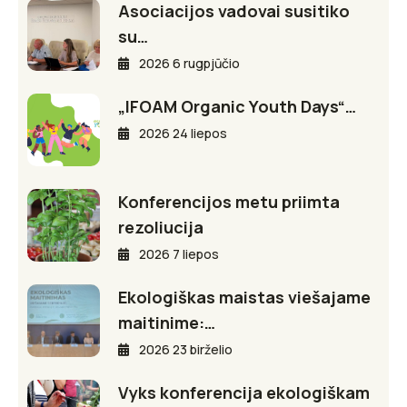
Asociacijos vadovai susitiko
su…
2026 6 rugpjūčio
„IFOAM Organic Youth Days“…
2026 24 liepos
Konferencijos metu priimta
rezoliucija
2026 7 liepos
Ekologiškas maistas viešajame
maitinime:…
2026 23 birželio
Vyks konferencija ekologiškam