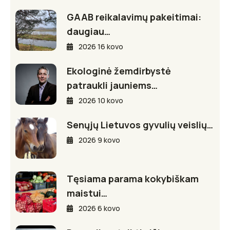
GAAB reikalavimų pakeitimai:
daugiau…
2026 16 kovo
Ekologinė žemdirbystė
patraukli jauniems…
2026 10 kovo
Senųjų Lietuvos gyvulių veislių…
2026 9 kovo
Tęsiama parama kokybiškam
maistui…
2026 6 kovo