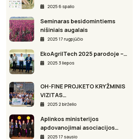
2025 6 spalio
Seminaras besidomintiems
nišiniais augalais
2025 17 rugpjūčio
EkoAgriITech 2025 parodoje –…
2025 3 liepos
OH-FINE PROJKETO KRYŽMINIS
VIZITAS…
2025 2 birželio
Aplinkos ministerijos
apdovanojimai asociacijos…
2025 17 sausio