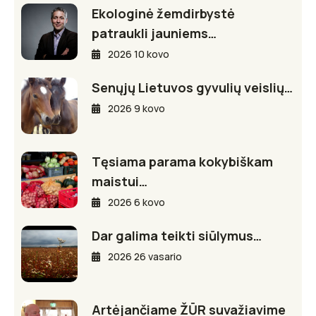
Ekologinė žemdirbystė
patraukli jauniems…
2026 10 kovo
Senųjų Lietuvos gyvulių veislių…
2026 9 kovo
Tęsiama parama kokybiškam
maistui…
2026 6 kovo
Dar galima teikti siūlymus…
2026 26 vasario
Artėjančiame ŽŪR suvažiavime