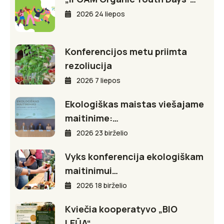
2026 24 liepos
Konferencijos metu priimta
rezoliucija
2026 7 liepos
Ekologiškas maistas viešajame
maitinime:…
2026 23 birželio
Vyks konferencija ekologiškam
maitinimui…
2026 18 birželio
Kviečia kooperatyvo „BIO
LEŪA“…