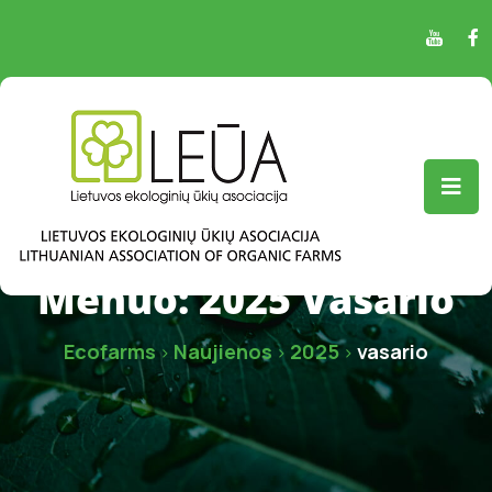
Mėnuo:
2025 Vasario
Ecofarms
Naujienos
2025
vasario
>
>
>