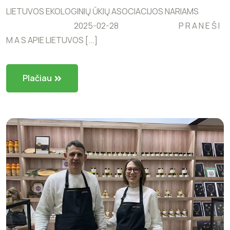
LIETUVOS EKOLOGINIŲ ŪKIŲ ASOCIACIJOS NARIAMS
2025-02-28 P R A N E Š I
M A S APIE LIETUVOS [...]
Plačiau