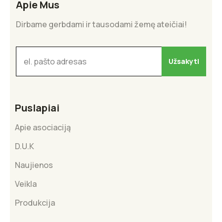
Apie Mus
Dirbame gerbdami ir tausodami žemę ateičiai!
Puslapiai
Apie asociaciją
D.U.K
Naujienos
Veikla
Produkcija