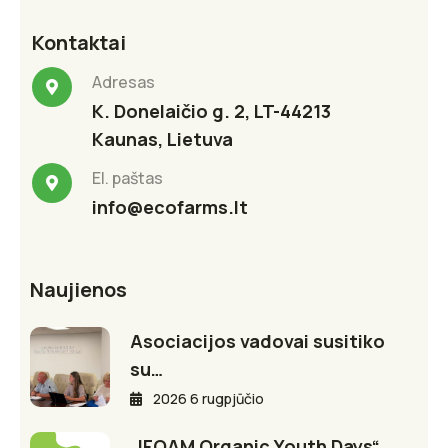
Kontaktai
Adresas
K. Donelaičio g. 2, LT-44213
Kaunas, Lietuva
El. paštas
info@ecofarms.lt
Naujienos
Asociacijos vadovai susitiko
su…
2026 6 rugpjūčio
„IFOAM Organic Youth Days“…