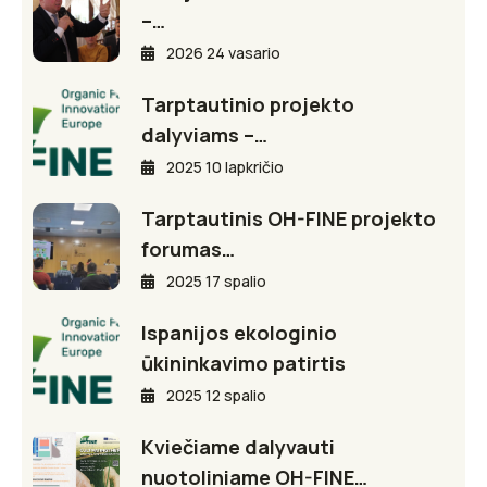
–…
2026 24 vasario
Tarptautinio projekto
dalyviams –…
2025 10 lapkričio
Tarptautinis OH-FINE projekto
forumas…
2025 17 spalio
Ispanijos ekologinio
ūkininkavimo patirtis
2025 12 spalio
Kviečiame dalyvauti
nuotoliniame OH-FINE…