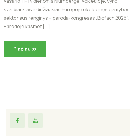
Vasario 11–14 dienomis Niurnberge, Vokietijoje, vyko
svarbiausias ir didžiausias Europoje ekologinės gamybos
sektoriaus renginys – paroda-kongresas „Biofach 2025“.
Parodoje kasmet [...]
Plačiau