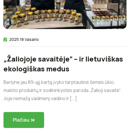
2025 18 Vasario
„Žaliojoje savaitėje” – ir lietuviškas
ekologiškas medus
Berlyne jau 89-ąjį kartą įvyko tarptautinė žemės ūkio,
maisto produktų ir sodininkystės paroda „Žalioji savaitė“.
Joje nemažą vaidmenį vaidino ir [...]
Plačiau