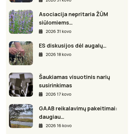
Asociacija nepritaria ŽŪM
siūlomiems…
2026 31 kovo
ES diskusijos dėl augalų…
2026 18 kovo
Šaukiamas visuotinis narių
susirinkimas
2026 17 kovo
GAAB reikalavimų pakeitimai:
daugiau…
2026 16 kovo