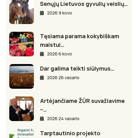
Senųjų Lietuvos gyvulių veislių…
2026 9 kovo
Tęsiama parama kokybiškam
maistui…
2026 6 kovo
Dar galima teikti siūlymus…
2026 26 vasario
Artėjančiame ŽŪR suvažiavime
–…
2026 24 vasario
Tarptautinio projekto