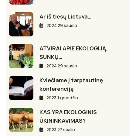
Ar iš tiesų Lietuva…
2024 29 sausio
ATVIRAI APIE EKOLOGIJĄ,
SUNKŲ…
2024 29 sausio
Kviečiame į tarptautinę
konferenciją
2023 1 gruodžio
KAS YRA EKOLOGINIS
ŪKININKAVIMAS?
2023 27 spalio