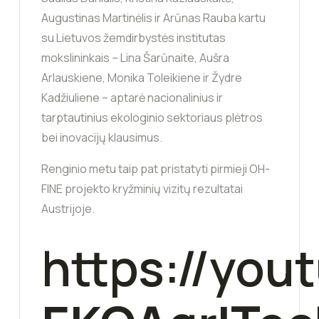
Augustinas Martinėlis ir Arūnas Rauba kartu
su Lietuvos žemdirbystės institutas
mokslininkais – Lina Šarūnaite, Aušra
Arlauskiene, Monika Toleikiene ir Žydre
Kadžiuliene – aptarė nacionalinius ir
tarptautinius ekologinio sektoriaus plėtros
bei inovacijų klausimus.
Renginio metu taip pat pristatyti pirmieji OH-
FINE projekto kryžminių vizitų rezultatai
Austrijoje.
https://you