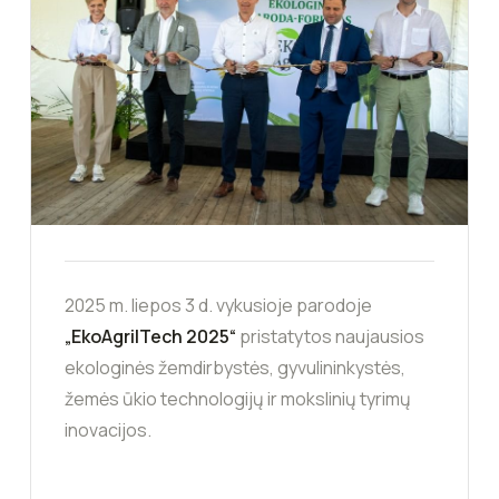
2025 m. liepos 3 d. vykusioje parodoje
„EkoAgriITech 2025“
pristatytos naujausios
ekologinės žemdirbystės, gyvulininkystės,
žemės ūkio technologijų ir mokslinių tyrimų
inovacijos.