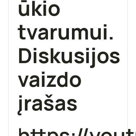
ūkio
tvarumui.
Diskusijos
vaizdo
įrašas
https://yo