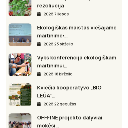
rezoliucija
2026 7 liepos
Ekologiškas maistas viešajame
maitinime:…
2026 23 birželio
Vyks konferencija ekologiškam
maitinimui…
2026 18 birželio
Kviečia kooperatyvo „BIO
LEŪA“…
2026 22 gegužės
OH-FINE projekto dalyviai
mokėsi…