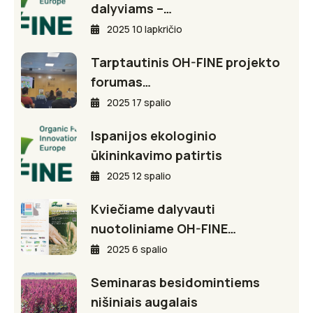
dalyviams –…
2025 10 lapkričio
Tarptautinis OH-FINE projekto
forumas…
2025 17 spalio
Ispanijos ekologinio
ūkininkavimo patirtis
2025 12 spalio
Kviečiame dalyvauti
nuotoliniame OH-FINE…
2025 6 spalio
Seminaras besidomintiems
nišiniais augalais