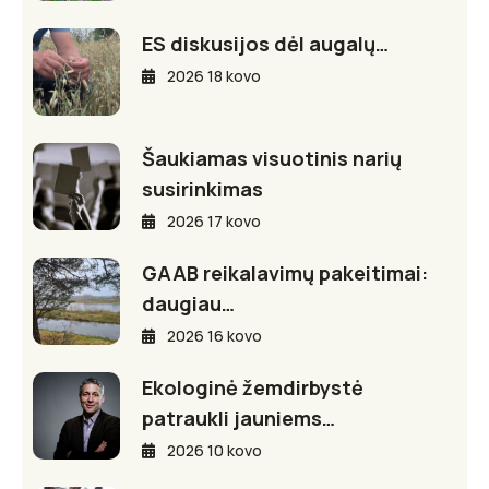
ES diskusijos dėl augalų…
2026 18 kovo
Šaukiamas visuotinis narių
susirinkimas
2026 17 kovo
GAAB reikalavimų pakeitimai:
daugiau…
2026 16 kovo
Ekologinė žemdirbystė
patraukli jauniems…
2026 10 kovo