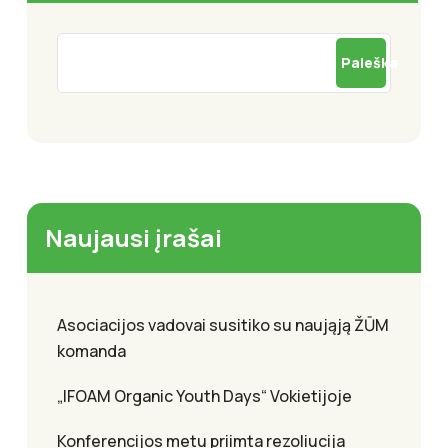
Paieška
Naujausi įrašai
Asociacijos vadovai susitiko su naująją ŽŪM
komanda
„IFOAM Organic Youth Days“ Vokietijoje
Konferencijos metu priimta rezoliucija