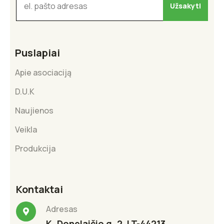
Puslapiai
Apie asociaciją
D.U.K
Naujienos
Veikla
Produkcija
Kontaktai
Adresas
K. Donelaičio g. 2, LT-44213