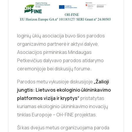
loginių ūkių asociacija buvo šios parodos
organizavimo partnerė ir aktyvi dalyvė.
Asociacijos pirmininkas Mindaugas
Petkevičius dalyvavo parodos atidarymo
ceremonijoje bei diskusijų forume.
Parodos metu vykusioje diskusijoje
„Žalioji
jungtis: Lietuvos ekologinio ūkininkavimo
platformos vizija ir kryptys“
pristatytas
kuriamas ekologinio ūkininkavimo inovacijų
tinklas Europoje – OH-FINE projektas.
Ši kas dvejus metus organizuojama paroda