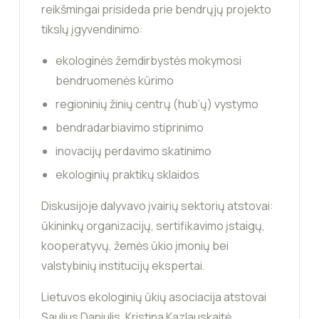
reikšmingai prisideda prie bendrųjų projekto
tikslų įgyvendinimo:
ekologinės žemdirbystės mokymosi
bendruomenės kūrimo
regioninių žinių centrų (hub’ų) vystymo
bendradarbiavimo stiprinimo
inovacijų perdavimo skatinimo
ekologinių praktikų sklaidos
Diskusijoje dalyvavo įvairių sektorių atstovai:
ūkininkų organizacijų, sertifikavimo įstaigų,
kooperatyvų, žemės ūkio įmonių bei
valstybinių institucijų ekspertai.
Lietuvos ekologinių ūkių asociacija atstovai
Saulius Daniulis, Kristina Kazlauskaitė,