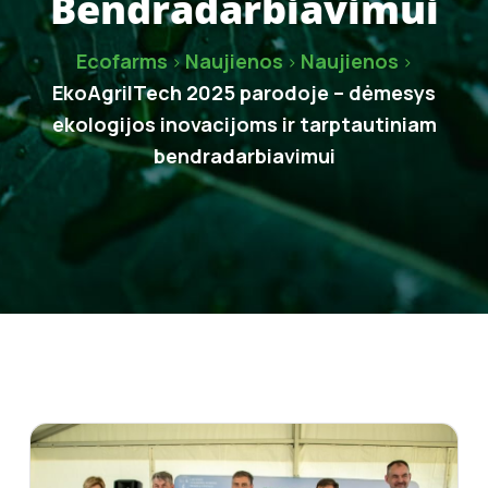
Bendradarbiavimui
Ecofarms
Naujienos
Naujienos
>
>
>
EkoAgriITech 2025 parodoje – dėmesys
ekologijos inovacijoms ir tarptautiniam
bendradarbiavimui