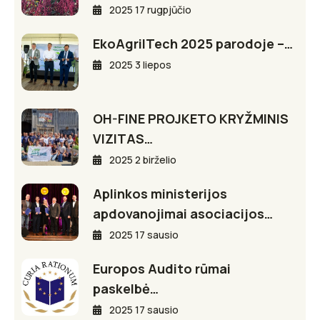
2025 17 rugpjūčio
EkoAgriITech 2025 parodoje –…
2025 3 liepos
OH-FINE PROJKETO KRYŽMINIS
VIZITAS…
2025 2 birželio
Aplinkos ministerijos
apdovanojimai asociacijos…
2025 17 sausio
Europos Audito rūmai
paskelbė…
2025 17 sausio