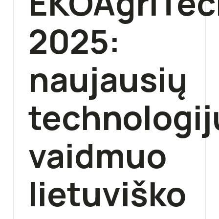
EKOAgrITec
2025:
naujausių
technologij
vaidmuo
lietuviško