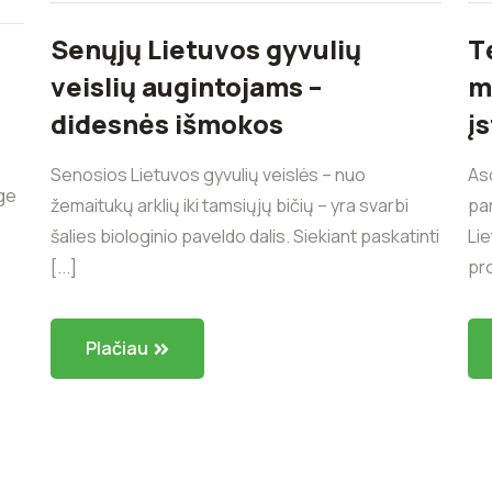
Senųjų Lietuvos gyvulių
T
veislių augintojams –
m
didesnės išmokos
į
Senosios Lietuvos gyvulių veislės – nuo
Aso
ge
žemaitukų arklių iki tamsiųjų bičių – yra svarbi
par
šalies biologinio paveldo dalis. Siekiant paskatinti
Lie
[...]
pro
Plačiau