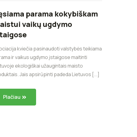
ęsiama parama kokybiškam
aistui vaikų ugdymo
staigose
ciacija kviečia pasinaudoti valstybės teikiama
ama ir vaikus ugdymo įstaigose maitinti
tuvoje ekologiškai užaugintais maisto
duktais. Jais apsirūpinti padeda Lietuvos [...]
Plačiau