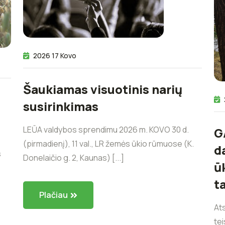
2026 17 Kovo
Šaukiamas visuotinis narių
susirinkimas
LEŪA valdybos sprendimu 2026 m. KOVO 30 d.
G
(pirmadienį), 11 val., LR žemės ūkio rūmuose (K.
d
s
Donelaičio g. 2, Kaunas) [...]
ū
t
Plačiau
At
tei