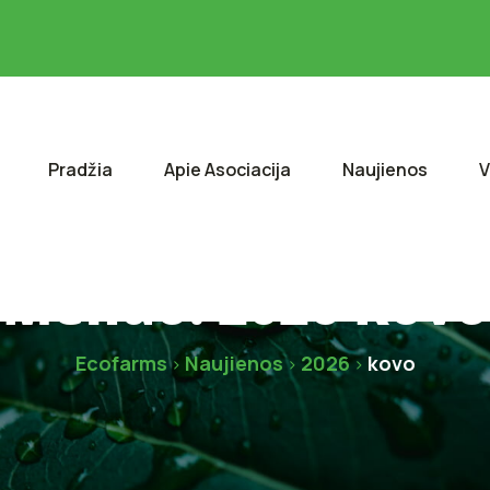
Pradžia
Apie Asociacija
Naujienos
V
Mėnuo:
2026 Kovo
Ecofarms
Naujienos
2026
kovo
>
>
>