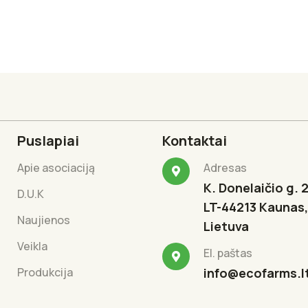
Puslapiai
Kontaktai
Apie asociaciją
Adresas
K. Donelaičio g. 2
D.U.K
LT-44213 Kaunas,
Naujienos
Lietuva
Veikla
El. paštas
Produkcija
info@ecofarms.l