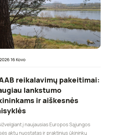
2026 16 Kovo
AAB reikalavimų pakeitimai:
augiau lankstumo
kininkams ir aiškesnės
aisyklės
sižvelgiant į naujausias Europos Sąjungos
sės aktų nuostatas ir praktinius ūkininkų