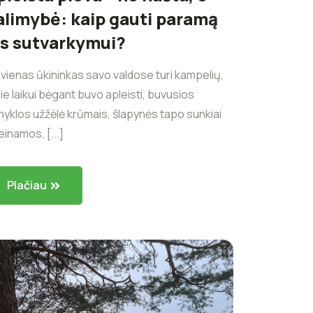
alimybė: kaip gauti paramą
os sutvarkymui?
vienas ūkininkas savo valdose turi kampelių,
ie laikui bėgant buvo apleisti, buvusios
nyklos užžėlė krūmais, šlapynės tapo sunkiai
einamos, [...]
Plačiau