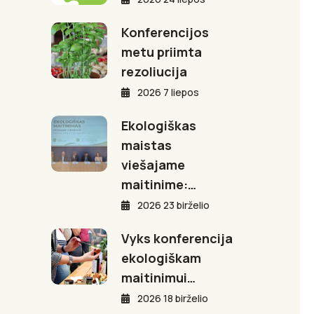
Konferencijos
metu priimta
rezoliucija
2026 7 liepos
Ekologiškas
maistas
viešajame
maitinime:…
2026 23 birželio
Vyks konferencija
ekologiškam
maitinimui…
2026 18 birželio