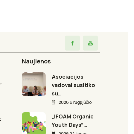
Naujienos
Asociacijos
,
vadovai susitiko
su…
2026 6 rugpjūčio
„IFOAM Organic
t
Youth Days“…
2026 24 liepos