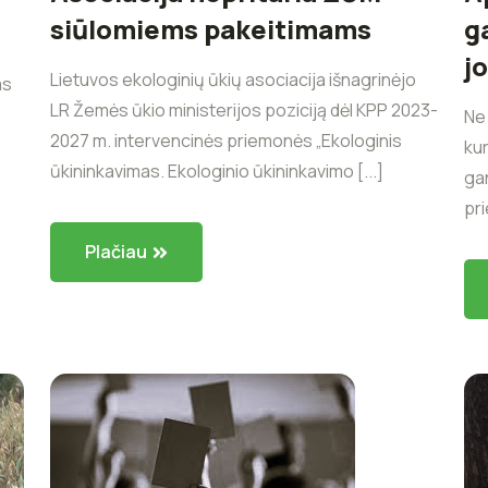
siūlomiems pakeitimams
g
j
Lietuvos ekologinių ūkių asociacija išnagrinėjo
as
LR Žemės ūkio ministerijos poziciją dėl KPP 2023-
Ne 
2027 m. intervencinės priemonės „Ekologinis
kur
ūkininkavimas. Ekologinio ūkininkavimo [...]
ga
pri
Plačiau