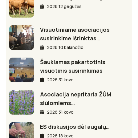
2026 12 gegužės
Visuotiniame asociacijos
susirinkime išrinktas…
2026 10 balandžio
Šaukiamas pakartotinis
visuotinis susirinkimas
2026 31 kovo
Asociacija nepritaria ŽŪM
siūlomiems…
2026 31 kovo
ES diskusijos dėl augalų…
2026 18 kovo