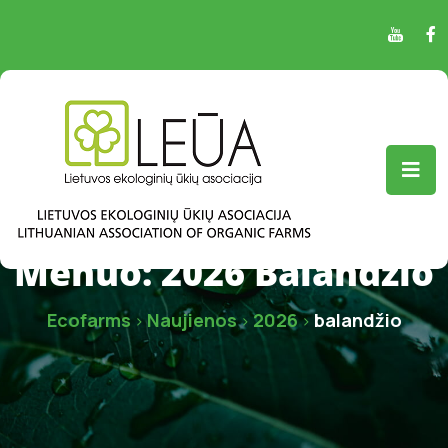
Mėnuo:
2026 Balandžio
Ecofarms
Naujienos
2026
balandžio
>
>
>