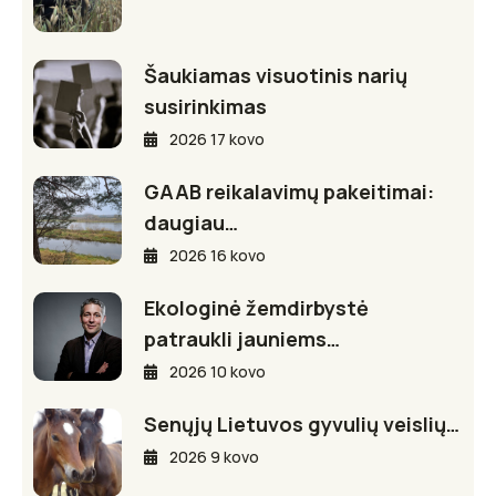
Šaukiamas visuotinis narių
susirinkimas
2026 17 kovo
GAAB reikalavimų pakeitimai:
daugiau…
2026 16 kovo
Ekologinė žemdirbystė
patraukli jauniems…
2026 10 kovo
Senųjų Lietuvos gyvulių veislių…
2026 9 kovo