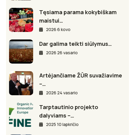
Tęsiama parama kokybiškam
maistui…
2026 6 kovo
Dar galima teikti siūlymus…
2026 26 vasario
Artėjančiame ŽŪR suvažiavime
–…
2026 24 vasario
Tarptautinio projekto
dalyviams –…
2025 10 lapkričio