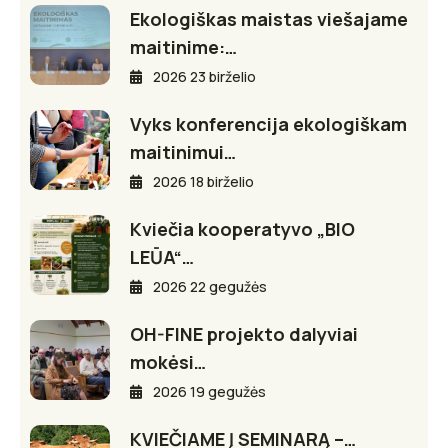
Ekologiškas maistas viešajame
maitinime:…
2026 23 birželio
Vyks konferencija ekologiškam
maitinimui…
2026 18 birželio
Kviečia kooperatyvo „BIO
LEŪA“…
2026 22 gegužės
OH-FINE projekto dalyviai
mokėsi…
2026 19 gegužės
KVIEČIAME Į SEMINARĄ –…