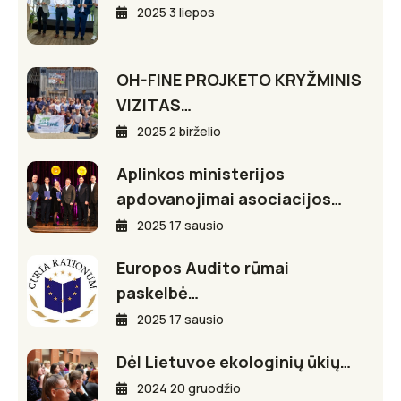
2025 3 liepos
OH-FINE PROJKETO KRYŽMINIS
VIZITAS…
2025 2 birželio
Aplinkos ministerijos
apdovanojimai asociacijos…
2025 17 sausio
Europos Audito rūmai
paskelbė…
2025 17 sausio
Dėl Lietuvoe ekologinių ūkių…
2024 20 gruodžio