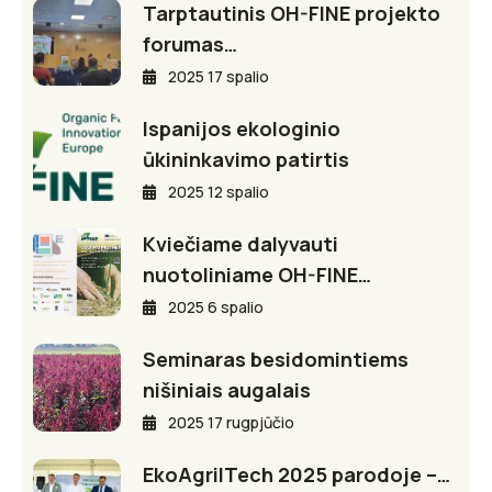
Tarptautinis OH-FINE projekto
forumas…
2025 17 spalio
Ispanijos ekologinio
ūkininkavimo patirtis
2025 12 spalio
Kviečiame dalyvauti
nuotoliniame OH-FINE…
2025 6 spalio
Seminaras besidomintiems
nišiniais augalais
2025 17 rugpjūčio
EkoAgriITech 2025 parodoje –…