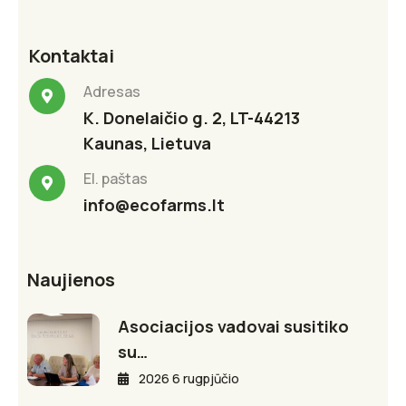
Kontaktai
Adresas
K. Donelaičio g. 2, LT-44213
Kaunas, Lietuva
El. paštas
info@ecofarms.lt
Naujienos
Asociacijos vadovai susitiko
su…
2026 6 rugpjūčio