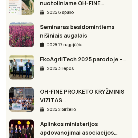
nuotoliniame OH-FINE…
2025 6 spalio
Seminaras besidomintiems
nišiniais augalais
2025 17 rugpjūčio
EkoAgriITech 2025 parodoje –…
2025 3 liepos
OH-FINE PROJKETO KRYŽMINIS
VIZITAS…
2025 2 birželio
Aplinkos ministerijos
apdovanojimai asociacijos…