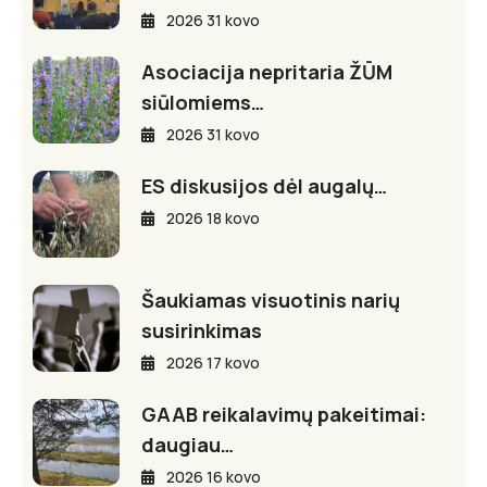
2026 31 kovo
Asociacija nepritaria ŽŪM
siūlomiems…
2026 31 kovo
ES diskusijos dėl augalų…
2026 18 kovo
Šaukiamas visuotinis narių
susirinkimas
2026 17 kovo
GAAB reikalavimų pakeitimai:
daugiau…
2026 16 kovo