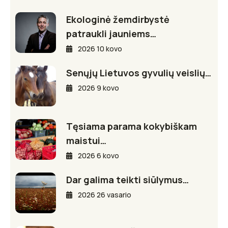
Ekologinė žemdirbystė
patraukli jauniems…
2026 10 kovo
Senųjų Lietuvos gyvulių veislių…
2026 9 kovo
Tęsiama parama kokybiškam
maistui…
2026 6 kovo
Dar galima teikti siūlymus…
2026 26 vasario