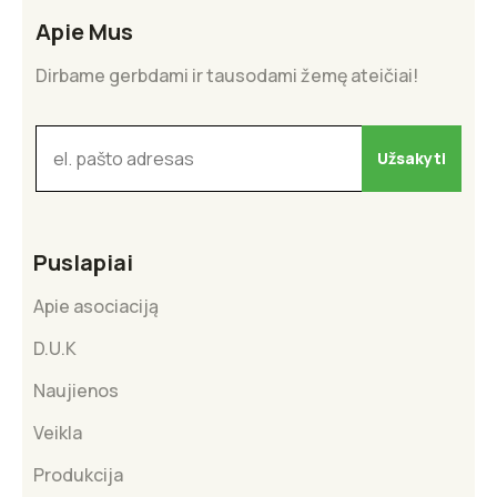
Apie Mus
Dirbame gerbdami ir tausodami žemę ateičiai!
Puslapiai
Apie asociaciją
D.U.K
Naujienos
Veikla
Produkcija