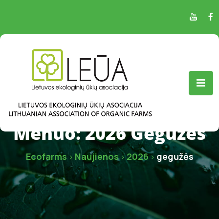
Mėnuo:
2026 Gegužės
Ecofarms
Naujienos
2026
gegužės
>
>
>