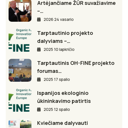
Artėjančiame ŽŪR suvažiavime
–…
2026 24 vasario
Tarptautinio projekto
dalyviams –…
2025 10 lapkričio
Tarptautinis OH-FINE projekto
forumas…
2025 17 spalio
Ispanijos ekologinio
ūkininkavimo patirtis
2025 12 spalio
Kviečiame dalyvauti