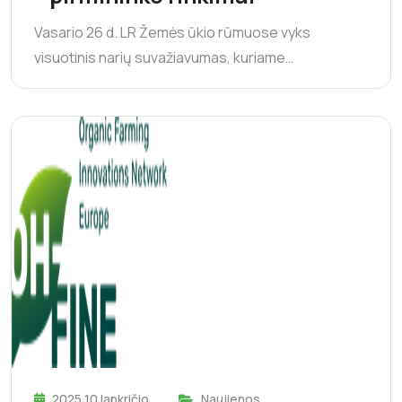
Vasario 26 d. LR Žemės ūkio rūmuose vyks
visuotinis narių suvažiavumas, kuriame…
2025 10 lapkričio
Naujienos