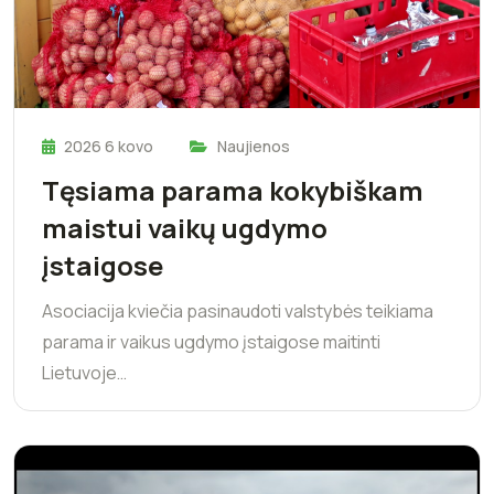
2026 6 kovo
Naujienos
Tęsiama parama kokybiškam
maistui vaikų ugdymo
įstaigose
Asociacija kviečia pasinaudoti valstybės teikiama
parama ir vaikus ugdymo įstaigose maitinti
Lietuvoje…