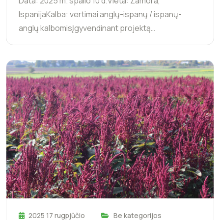
Data: 2025 m. spalio 10 d.Vieta: Zamora,
IspanijaKalba: vertimai anglų-ispanų / ispanų-
anglų kalbomisĮgyvendinant projektą…
2025 17 rugpjūčio
Be kategorijos