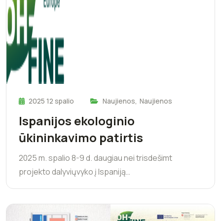
2025 12 spalio
Naujienos
,
Naujienos
Ispanijos ekologinio
ūkininkavimo patirtis
2025 m. spalio 8-9 d. daugiau nei trisdešimt
projekto dalyviųvyko į Ispaniją…