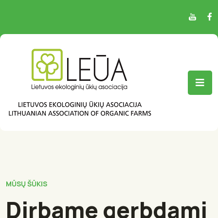
MŪSŲ ŠŪKIS
Dirbame gerbdami