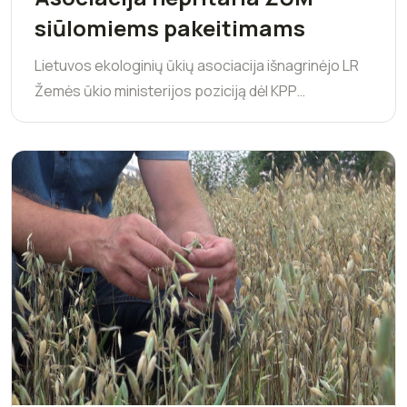
siūlomiems pakeitimams
Lietuvos ekologinių ūkių asociacija išnagrinėjo LR
Žemės ūkio ministerijos poziciją dėl KPP…