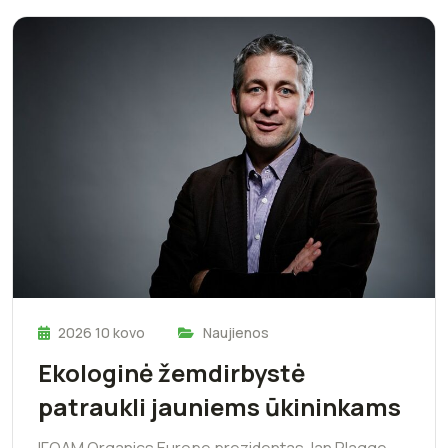
2026 10 kovo
Naujienos
Ekologinė žemdirbystė
patraukli jauniems ūkininkams