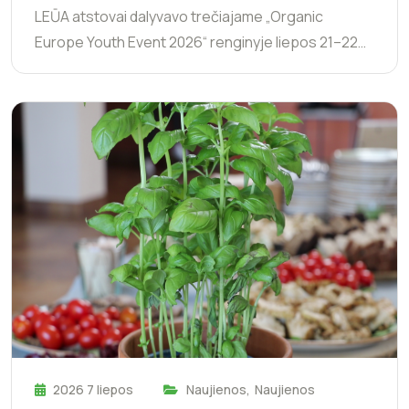
LEŪA atstovai dalyvavo trečiajame „Organic
Europe Youth Event 2026“ renginyje liepos 21–22…
2026 7 liepos
Naujienos
,
Naujienos