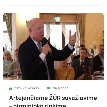
2026 24 vasario
Naujienos
Artėjančiame ŽŪR suvažiavime
– pirmininko rinkimai