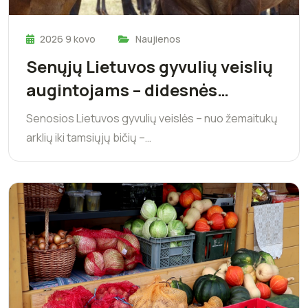
2026 9 kovo
Naujienos
Senųjų Lietuvos gyvulių veislių
augintojams – didesnės…
Senosios Lietuvos gyvulių veislės – nuo žemaitukų
arklių iki tamsiųjų bičių –…