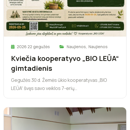
2026 22 gegužės
Naujienos
,
Naujienos
Kviečia kooperatyvo „BIO LEŪA“
gimtadienis
Gegužės 30 d. Žemės ūkio kooperatyvas „BIO
LEŪA“ švęs savo veiklos 7-erių…