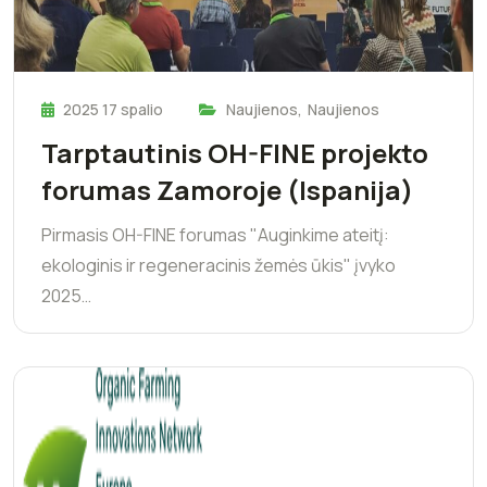
2025 17 spalio
Naujienos
,
Naujienos
Tarptautinis OH-FINE projekto
forumas Zamoroje (Ispanija)
Pirmasis OH-FINE forumas "Auginkime ateitį:
ekologinis ir regeneracinis žemės ūkis" įvyko
2025…