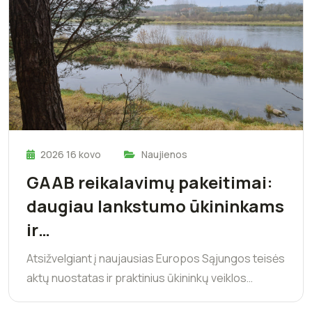
2026 16 kovo
Naujienos
GAAB reikalavimų pakeitimai:
daugiau lankstumo ūkininkams
ir…
Atsižvelgiant į naujausias Europos Sąjungos teisės
aktų nuostatas ir praktinius ūkininkų veiklos…