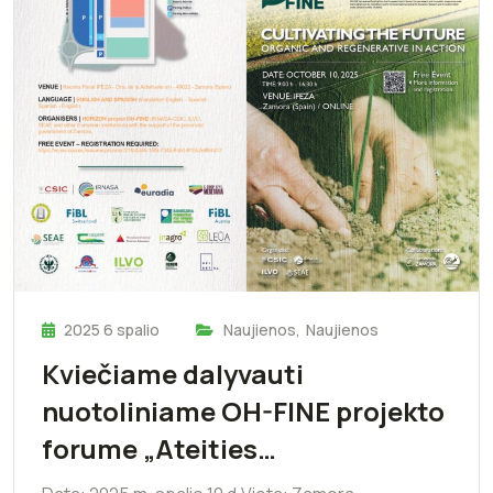
2025 6 spalio
Naujienos
,
Naujienos
Kviečiame dalyvauti
nuotoliniame OH-FINE projekto
forume „Ateities…