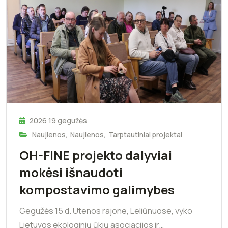
2026 19 gegužės
Naujienos
,
Naujienos
,
Tarptautiniai projektai
OH-FINE projekto dalyviai
mokėsi išnaudoti
kompostavimo galimybes
Gegužės 15 d. Utenos rajone, Leliūnuose, vyko
Lietuvos ekologinių ūkių asociacijos ir…