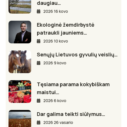
daugiau…
2026 16 kovo
Ekologinė žemdirbystė
patraukli jauniems…
2026 10 kovo
Senųjų Lietuvos gyvulių veislių…
2026 9 kovo
Tęsiama parama kokybiškam
maistui…
2026 6 kovo
Dar galima teikti siūlymus…
2026 26 vasario