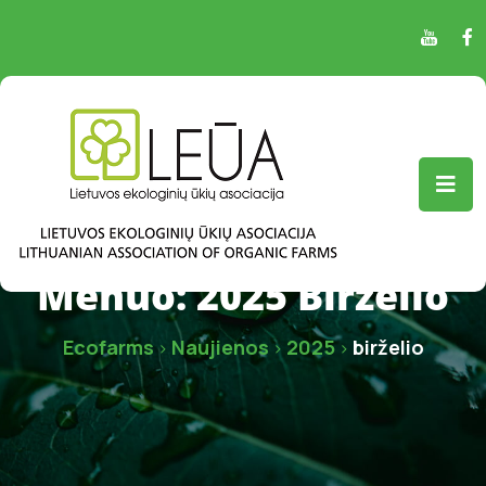
Mėnuo:
2025 Birželio
Ecofarms
Naujienos
2025
birželio
>
>
>