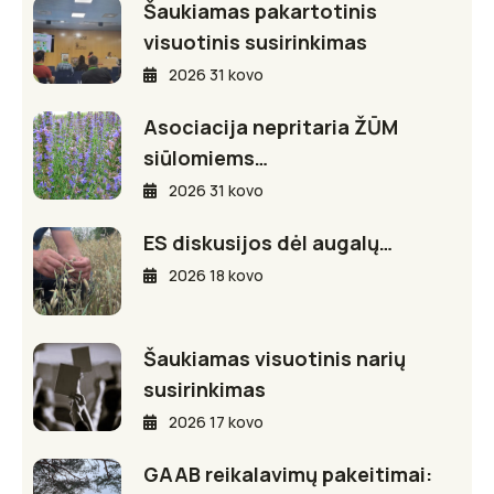
Šaukiamas pakartotinis
visuotinis susirinkimas
2026 31 kovo
Asociacija nepritaria ŽŪM
siūlomiems…
2026 31 kovo
ES diskusijos dėl augalų…
2026 18 kovo
Šaukiamas visuotinis narių
susirinkimas
2026 17 kovo
GAAB reikalavimų pakeitimai: