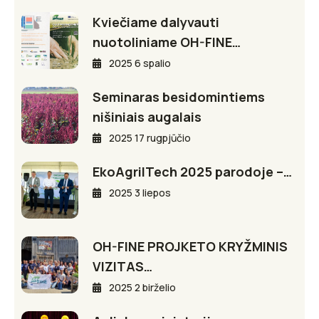
Kviečiame dalyvauti
nuotoliniame OH-FINE…
2025 6 spalio
Seminaras besidomintiems
nišiniais augalais
2025 17 rugpjūčio
EkoAgriITech 2025 parodoje –…
2025 3 liepos
OH-FINE PROJKETO KRYŽMINIS
VIZITAS…
2025 2 birželio