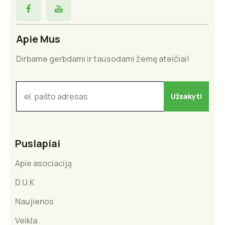
Apie Mus
Dirbame gerbdami ir tausodami žemę ateičiai!
Puslapiai
Apie asociaciją
D.U.K
Naujienos
Veikla