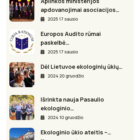
Aplinkos ministerijos
apdovanojimai asociacijos…
2025 17 sausio
Europos Audito rūmai
paskelbė…
2025 17 sausio
Dėl Lietuvoe ekologinių ūkių…
2024 20 gruodžio
Išrinkta nauja Pasaulio
ekologinio…
2024 10 gruodžio
Ekologinio ūkio ateitis –…