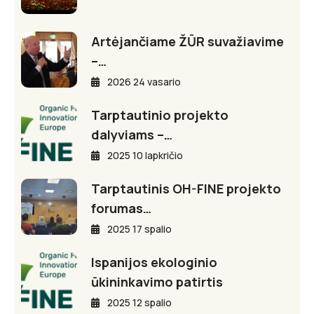
Artėjančiame ŽŪR suvažiavime
–…
2026 24 vasario
Tarptautinio projekto
dalyviams –…
2025 10 lapkričio
Tarptautinis OH-FINE projekto
forumas…
2025 17 spalio
Ispanijos ekologinio
ūkininkavimo patirtis
2025 12 spalio