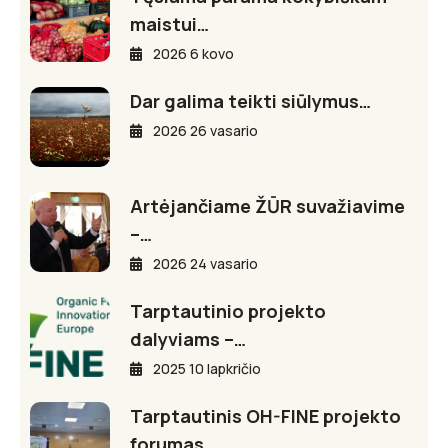
maistui…
2026 6 kovo
Dar galima teikti siūlymus…
2026 26 vasario
Artėjančiame ŽŪR suvažiavime
–…
2026 24 vasario
Tarptautinio projekto
dalyviams –…
2025 10 lapkričio
Tarptautinis OH-FINE projekto
forumas…