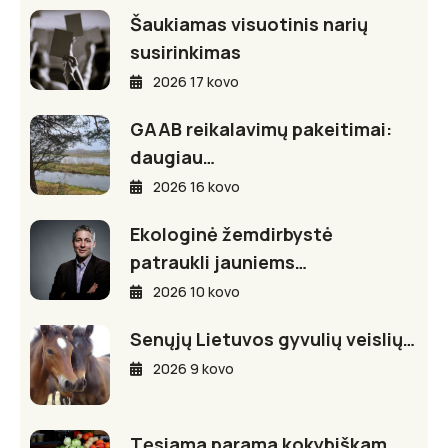
Šaukiamas visuotinis narių
susirinkimas
2026 17 kovo
GAAB reikalavimų pakeitimai:
daugiau…
2026 16 kovo
Ekologinė žemdirbystė
patraukli jauniems…
2026 10 kovo
Senųjų Lietuvos gyvulių veislių…
2026 9 kovo
Tęsiama parama kokybiškam