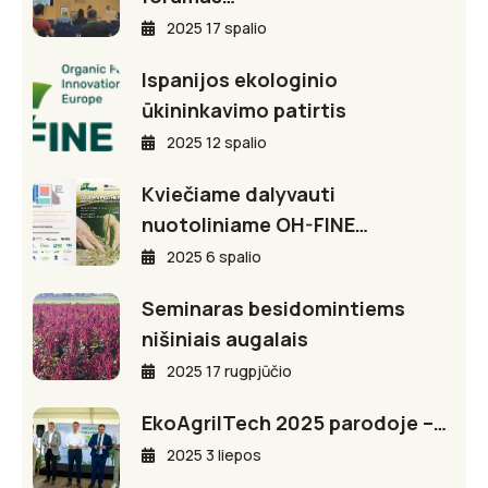
2025 17 spalio
Ispanijos ekologinio
ūkininkavimo patirtis
2025 12 spalio
Kviečiame dalyvauti
nuotoliniame OH-FINE…
2025 6 spalio
Seminaras besidomintiems
nišiniais augalais
2025 17 rugpjūčio
EkoAgriITech 2025 parodoje –…
2025 3 liepos