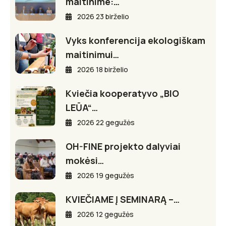
maitinime:…
2026 23 birželio
Vyks konferencija ekologiškam
maitinimui…
2026 18 birželio
Kviečia kooperatyvo „BIO
LEŪA“…
2026 22 gegužės
OH-FINE projekto dalyviai
mokėsi…
2026 19 gegužės
KVIEČIAME Į SEMINARĄ –…
2026 12 gegužės