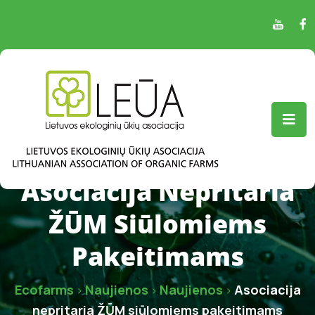
Asociacija Nepritaria
ŽŪM Siūlomiems
Pakeitimams
Ecofarms
Naujienos
Naujienos
Asociacija
>
>
>
nepritaria ŽŪM siūlomiems pakeitimams