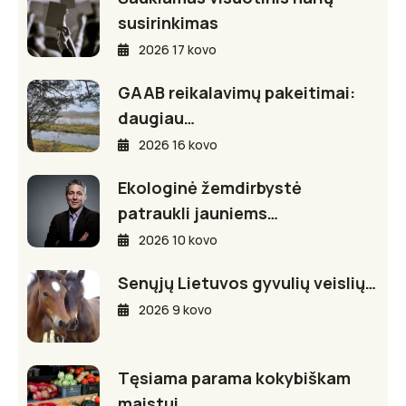
susirinkimas
2026 17 kovo
GAAB reikalavimų pakeitimai:
daugiau…
2026 16 kovo
Ekologinė žemdirbystė
patraukli jauniems…
2026 10 kovo
Senųjų Lietuvos gyvulių veislių…
2026 9 kovo
Tęsiama parama kokybiškam
maistui…