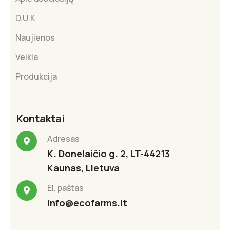
D.U.K
Naujienos
Veikla
Produkcija
Kontaktai
Adresas
K. Donelaičio g. 2, LT-44213
Kaunas, Lietuva
El. paštas
info@ecofarms.lt