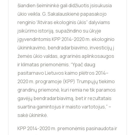
šiandien šeimininkė gali didžiuotis įsisukusia
ūkio veikla. G. Sakalauskienė papasakojo
renginio “Atviras ekologinis ūkis” dalyviams
įsikūrimo istoriją, supažindino su ūkyje
įgyvendintomis KPP 2014-2020 m. ekologinio
ūkininkavimo, bendradarbiavimo, investicijų į
žemės ūkio valdas, agrarinės aplinkosaugos
ir klimatas priemonėmis. “Ypač daug
pasitarnavo Lietuvos kaimo plėtros 2014–
2020 m. programoje (KPP) Trumpųjų tiekimo
grandinų priemonė, kuri remia ne tik paramos
gavėjų bendradarbiavimą, bet ir rezultatais
suartina gamintojus ir maisto vartotojus,” –
sakė ūkininkė.
KPP 2014-2020 m. premonėmis pasinaudota ir