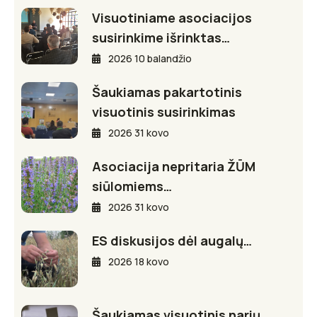
Visuotiniame asociacijos
susirinkime išrinktas…
2026 10 balandžio
Šaukiamas pakartotinis
visuotinis susirinkimas
2026 31 kovo
Asociacija nepritaria ŽŪM
siūlomiems…
2026 31 kovo
ES diskusijos dėl augalų…
2026 18 kovo
Šaukiamas visuotinis narių