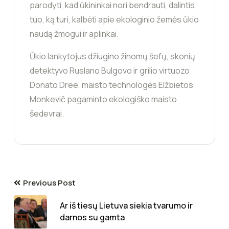
parodyti, kad ūkininkai nori bendrauti, dalintis
tuo, ką turi, kalbėti apie ekologinio žemės ūkio
naudą žmogui ir aplinkai.
Ūkio lankytojus džiugino žinomų šefų, skonių
detektyvo Ruslano Bulgovo ir grilio virtuozo
Donato Dree, maisto technologės Elžbietos
Monkevič pagaminto ekologiško maisto
šedevrai.
Previous Post
Ar iš tiesų Lietuva siekia tvarumo ir
darnos su gamta