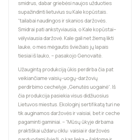
smidrus, dabar griebėsi naujos užduoties
supažindinti lietuvius su Kale kopūstais.
“tailabai naudingos ir skanios daržovės.
Smidrai pati ankstyviausia, o Kale kopūstai–
vėlyviausia daržovė. Kale gali net žiemą likti
lauke, o mes mėgautis šviežiais jų lapais
tiesiai iš lauko, – pasakojo Genovaitė.
Užaugintą produkciją ūkis perdirba čia pat
veikiančiame vaisių-uogų-daržovių
perdirbimo cechelyje „Genutės uogainė“. Iš
čia produkcija pasiekia visus didžiuosius
Lietuvos miestus. Ekologinį sertifikatą turi ne
tik auginamos daržovės ir vaisiai, bet ir ceche
pagaminti gaminiai. – “Mūsų ūkyje dirbama
praktiškai uždaru ciklu: vaisiai ir daržovės
parduodami švieži, o kas lieka – šaldome ir