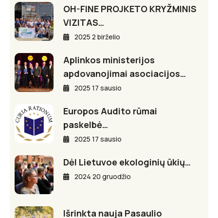
OH-FINE PROJKETO KRYŽMINIS
VIZITAS…
2025 2 birželio
Aplinkos ministerijos
apdovanojimai asociacijos…
2025 17 sausio
Europos Audito rūmai
paskelbė…
2025 17 sausio
Dėl Lietuvoe ekologinių ūkių…
2024 20 gruodžio
Išrinkta nauja Pasaulio