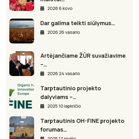
2026 6 kovo
Dar galima teikti siūlymus…
2026 26 vasario
Artėjančiame ŽŪR suvažiavime
–…
2026 24 vasario
Tarptautinio projekto
dalyviams –…
2025 10 lapkričio
Tarptautinis OH-FINE projekto
forumas…
2025 17 spalio