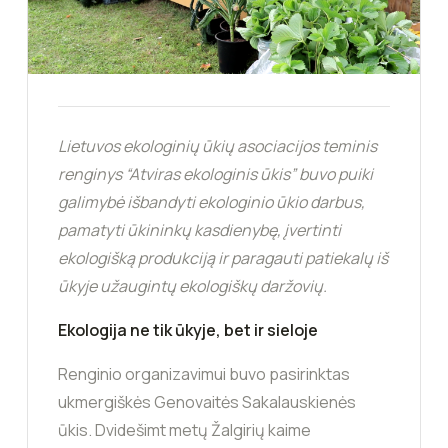
Lietuvos ekologinių ūkių asociacijos teminis
renginys “Atviras ekologinis ūkis” buvo puiki
galimybė išbandyti ekologinio ūkio darbus,
pamatyti ūkininkų kasdienybę, įvertinti
ekologišką produkciją ir paragauti patiekalų iš
ūkyje užaugintų ekologiškų daržovių.
Ekologija ne tik ūkyje, bet ir sieloje
Renginio organizavimui buvo pasirinktas
ukmergiškės Genovaitės Sakalauskienės
ūkis. Dvidešimt metų Žalgirių kaime