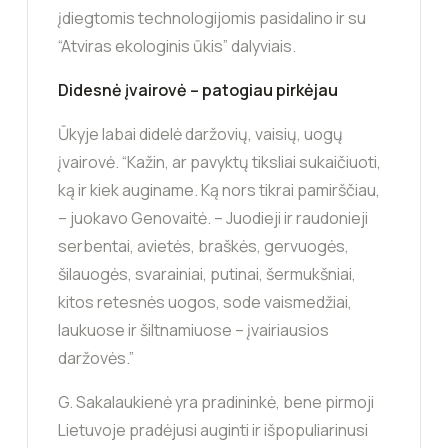
įdiegtomis technologijomis pasidalino ir su
“Atviras ekologinis ūkis” dalyviais.
Didesnė įvairovė – patogiau pirkėjau
Ūkyje labai didelė daržovių, vaisių, uogų
įvairovė. “Kažin, ar pavyktų tiksliai sukaičiuoti,
ką ir kiek auginame. Ką nors tikrai pamirščiau,
– juokavo Genovaitė. – Juodieji ir raudonieji
serbentai, avietės, braškės, gervuogės,
šilauogės, svarainiai, putinai, šermukšniai,
kitos retesnės uogos, sode vaismedžiai,
laukuose ir šiltnamiuose – įvairiausios
daržovės.”
G. Sakalaukienė yra pradininkė, bene pirmoji
Lietuvoje pradėjusi auginti ir išpopuliarinusi