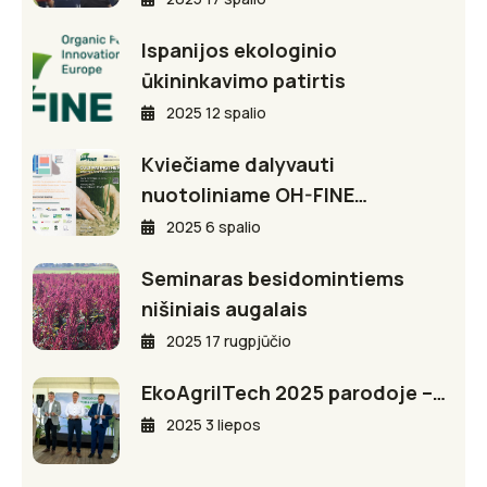
Ispanijos ekologinio
ūkininkavimo patirtis
2025 12 spalio
Kviečiame dalyvauti
nuotoliniame OH-FINE…
2025 6 spalio
Seminaras besidomintiems
nišiniais augalais
2025 17 rugpjūčio
EkoAgriITech 2025 parodoje –…
2025 3 liepos