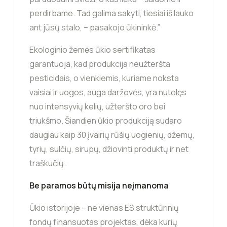
perdirbame. Tad galima sakyti, tiesiai iš lauko
ant jūsų stalo, – pasakojo ūkininkė.”
Ekologinio žemės ūkio sertifikatas
garantuoja, kad produkcija neužteršta
pesticidais, o vienkiemis, kuriame noksta
vaisiai ir uogos, auga daržovės, yra nutolęs
nuo intensyvių kelių, užteršto oro bei
triukšmo. Šiandien ūkio produkciją sudaro
daugiau kaip 30 įvairių rūšių uogienių, džemų,
tyrių, sulčių, sirupų, džiovinti produktų ir net
traškučių.
Be paramos būtų misija neįmanoma
Ūkio istorijoje – ne vienas ES struktūrinių
fondų finansuotas projektas, dėka kurių