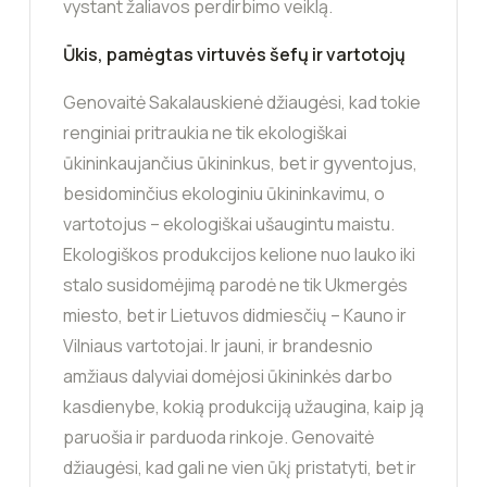
vystant žaliavos perdirbimo veiklą.
Ūkis, pamėgtas virtuvės šefų ir vartotojų
Genovaitė Sakalauskienė džiaugėsi, kad tokie
renginiai pritraukia ne tik ekologiškai
ūkininkaujančius ūkininkus, bet ir gyventojus,
besidominčius ekologiniu ūkininkavimu, o
vartotojus – ekologiškai ušaugintu maistu.
Ekologiškos produkcijos kelione nuo lauko iki
stalo susidomėjimą parodė ne tik Ukmergės
miesto, bet ir Lietuvos didmiesčių – Kauno ir
Vilniaus vartotojai. Ir jauni, ir brandesnio
amžiaus dalyviai domėjosi ūkininkės darbo
kasdienybe, kokią produkciją užaugina, kaip ją
paruošia ir parduoda rinkoje. Genovaitė
džiaugėsi, kad gali ne vien ūkį pristatyti, bet ir