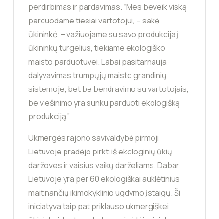
perdirbimas ir pardavimas. “Mes beveik viską
parduodame tiesiai vartotojui, – sakė
ūkininkė, – važiuojame su savo produkcija į
ūkininkų turgelius, tiekiame ekologiško
maisto parduotuvei. Labai pasitarnauja
dalyvavimas trumpųjų maisto grandinių
sistemoje, bet be bendravimo su vartotojais,
be viešinimo yra sunku parduoti ekologišką
produkciją.”
Ukmergės rajono savivaldybė pirmoji
Lietuvoje pradėjo pirkti iš ekologinių ūkių
daržoves ir vaisius vaikų darželiams. Dabar
Lietuvoje yra per 60 ekologiškai auklėtinius
maitinančių ikimokyklinio ugdymo įstaigų. Ši
iniciatyva taip pat priklauso ukmergiškei