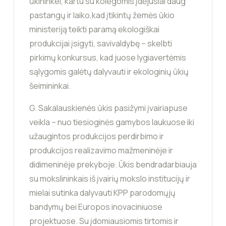
ūkininkei, kartu su kolegomis įdėjusiai daug
pastangų ir laiko,kad įtikintų žemės ūkio
ministeriją teikti paramą ekologiškai
produkcijai įsigyti, savivaldybę – skelbti
pirkimų konkursus, kad juose lygiavertėmis
sąlygomis galėtų dalyvauti ir ekologinių ūkių
šeimininkai.
G. Sakalauskienės ūkis pasižymi įvairiapuse
veikla – nuo tiesioginės gamybos laukuose iki
užaugintos produkcijos perdirbimo ir
produkcijos realizavimo mažmeninėje ir
didimeninėje prekyboje. Ūkis bendradarbiauja
su mokslininkais iš įvairių mokslo institucijų ir
mielai sutinka dalyvauti KPP parodomųjų
bandymų bei Europos inovaciniuose
projektuose. Su įdomiausiomis tirtomis ir