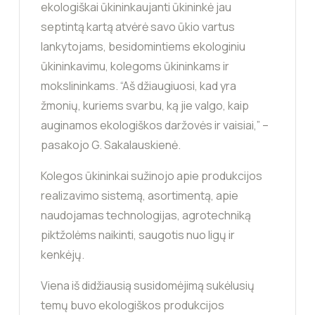
ekologiškai ūkininkaujanti ūkininkė jau
septintą kartą atvėrė savo ūkio vartus
lankytojams, besidomintiems ekologiniu
ūkininkavimu, kolegoms ūkininkams ir
mokslininkams. “Aš džiaugiuosi, kad yra
žmonių, kuriems svarbu, ką jie valgo, kaip
auginamos ekologiškos daržovės ir vaisiai,” –
pasakojo G. Sakalauskienė.
Kolegos ūkininkai sužinojo apie produkcijos
realizavimo sistemą, asortimentą, apie
naudojamas technologijas, agrotechniką
piktžolėms naikinti, saugotis nuo ligų ir
kenkėjų.
Viena iš didžiausią susidomėjimą sukėlusių
temų buvo ekologiškos produkcijos