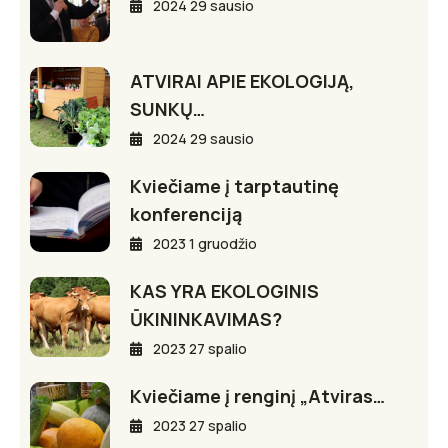
2024 29 sausio
ATVIRAI APIE EKOLOGIJĄ,
SUNKŲ…
2024 29 sausio
Kviečiame į tarptautinę
konferenciją
2023 1 gruodžio
KAS YRA EKOLOGINIS
ŪKININKAVIMAS?
2023 27 spalio
Kviečiame į renginį „Atviras…
2023 27 spalio