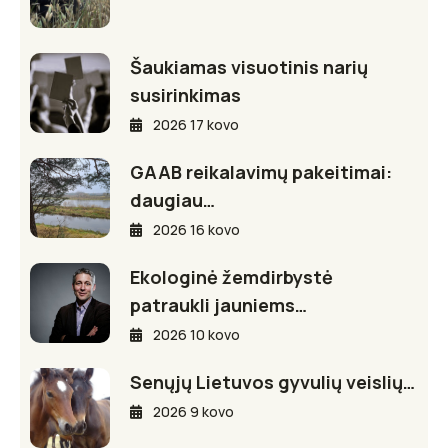
Šaukiamas visuotinis narių
susirinkimas
2026 17 kovo
GAAB reikalavimų pakeitimai:
daugiau…
2026 16 kovo
Ekologinė žemdirbystė
patraukli jauniems…
2026 10 kovo
Senųjų Lietuvos gyvulių veislių…
2026 9 kovo