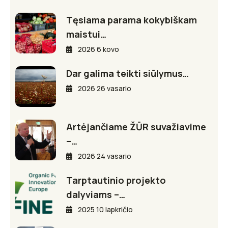
Tęsiama parama kokybiškam
maistui…
2026 6 kovo
Dar galima teikti siūlymus…
2026 26 vasario
Artėjančiame ŽŪR suvažiavime
–…
2026 24 vasario
Tarptautinio projekto
dalyviams –…
2025 10 lapkričio