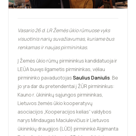
Vasario 26 d. LR Žemės ūkio rūmuose vyks
visuotinis narių suvažiavumas, kuriame bus
renkamas ir naujas pirmininkas.
Į Žemės ūkio rūmų pirmininkus kandidatuoja ir
LEŪA buvęs ilgametis pirmininkas, vėliau
pirmininko pavaduotojas
Saulius Daniulis
. Be
jo yra dar du pretendentai į ŽŪR pirmininkus:
Kauno r. ūkininkų sąjungos pirmininkas,
Lietuvos žemės ūkio kooperatyvų
asociacijos „Kooperacijos kelias“ valdybos
narys Mindaugas Maciulevičius ir Lietuvos
ūkininkių draugijos (LŪD) pirmininkė Algimanta