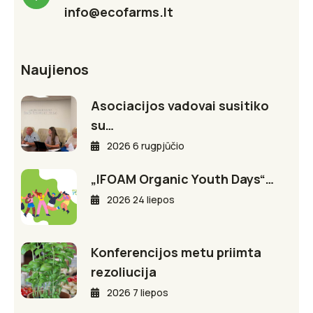
info@ecofarms.lt
Naujienos
Asociacijos vadovai susitiko
su…
2026 6 rugpjūčio
„IFOAM Organic Youth Days“…
2026 24 liepos
Konferencijos metu priimta
rezoliucija
2026 7 liepos