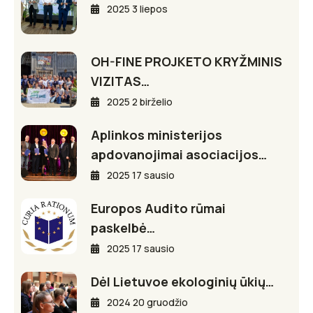
2025 3 liepos
OH-FINE PROJKETO KRYŽMINIS
VIZITAS…
2025 2 birželio
Aplinkos ministerijos
apdovanojimai asociacijos…
2025 17 sausio
Europos Audito rūmai
paskelbė…
2025 17 sausio
Dėl Lietuvoe ekologinių ūkių…
2024 20 gruodžio