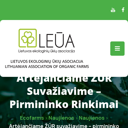
Artėjančiame ŽŪR
Suvažiavime –
Pirmininko Rinkimai
Ecofarms
Naujienos
Naujienos
>
>
>
Artėjančiame ŽŪR suvažiavime – pirmininko