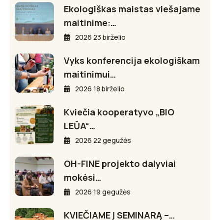
Ekologiškas maistas viešajame
maitinime:…
2026 23 birželio
Vyks konferencija ekologiškam
maitinimui…
2026 18 birželio
Kviečia kooperatyvo „BIO
LEŪA“…
2026 22 gegužės
OH-FINE projekto dalyviai
mokėsi…
2026 19 gegužės
KVIEČIAME Į SEMINARĄ –…