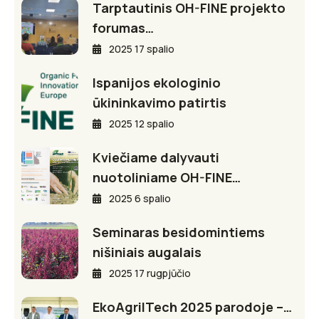
Tarptautinis OH-FINE projekto
forumas…
2025 17 spalio
Ispanijos ekologinio
ūkininkavimo patirtis
2025 12 spalio
Kviečiame dalyvauti
nuotoliniame OH-FINE…
2025 6 spalio
Seminaras besidomintiems
nišiniais augalais
2025 17 rugpjūčio
EkoAgriITech 2025 parodoje –…