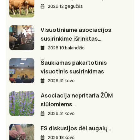
2026 12 gegužės
Visuotiniame asociacijos
susirinkime išrinktas…
2026 10 balandžio
Šaukiamas pakartotinis
visuotinis susirinkimas
2026 31 kovo
Asociacija nepritaria ŽŪM
siūlomiems…
2026 31 kovo
ES diskusijos dėl augalų…
2026 18 kovo