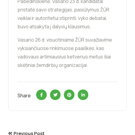
Pabedinskienė. Vasario 23 d. kandidatai
pristatė savo strategijas, pasiūlymus ŽŪR
veiklai ir autoritetui stiprinti, vyko debatai,
buvo atsakyta į dalyvių klausimus.
Vasario 26 d. visuotiniame ŽŪR suvažiavime
vyksiančiuose rinkimuose paaiškės, kas
vadovaus artimiausius ketverius metus šiai
skėtiniai žemdirbių organizacijai.
Share
Previous Post