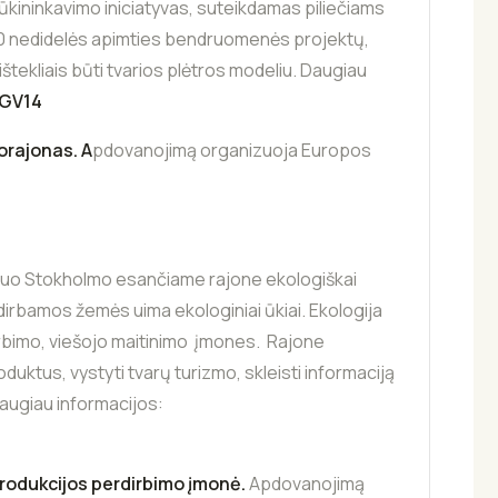
kininkavimo iniciatyvas, suteikdamas piliečiams
 20 nedidelės apimties bendruomenės projektų,
štekliais būti tvarios plėtros modeliu. Daugiau
-GV14
orajonas. A
pdovanojimą organizuoja Europos
 nuo Stokholmo esančiame rajone ekologiškai
dirbamos žemės uima ekologiniai ūkiai. Ekologija
rdirbimo, viešojo maitinimo įmones. Rajone
duktus, vystyti tvarų turizmo, skleisti informaciją
augiau informacijos:
rodukcijos perdirbimo įmonė.
Apdovanojimą