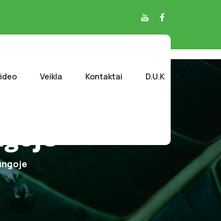
ideo
Veikla
Kontaktai
D.U.K
ngoje
ungoje