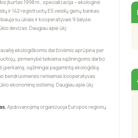
kis įkurtas 1998 m., specializacija – ekologinė
islių ir 142 registruotų ES veislių genų bankas,
biauja su ūkiais ir kooperatyvais 9 šalyse.
 ūkio devizas. Daugiau apie ūkį:
 savaitę ekologiškomis daržovėmis aprūpina per
rbuotojų, pirmenybė teikiama sąžiningoms darbo
lyti įperkamą, sąžiningai pagamintą ekologišką
ausias bendruomenės remiamas kooperatyvas
s ūkio ekonominę sistemą. Daugiau apie ūkį:
as.
Apdovanojimą organizuoja Europos regionų