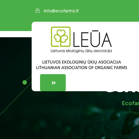
info@ecofarms.lt
Geri
Ecofa