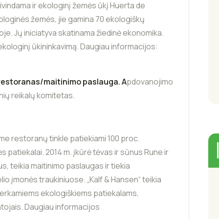
ivindama ir ekologinį žemės ūkį Huerta de
ologinės žemės, jie gamina 70 ekologiškų
oje. Jų iniciatyva skatinama žiedinė ekonomika.
kologinį ūkininkavimą. Daugiau informacijos:
s restoranas/maitinimo paslauga
. A
pdovanojimo
nių reikalų komitetas.
me restoranų tinkle patiekiami 100 proc.
vės patiekalai. 2014 m. įkūrė tėvas ir sūnus Rune ir
, teikia maitinimo paslaugas ir tiekia
io įmonės traukiniuose. „Kalf & Hansen“ teikia
 įperkamiems ekologiškiems patiekalams,
tojais. Daugiau informacijos