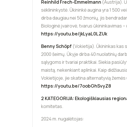
Reinhild Frech-Emmelmann
(Austrija). Ū
sėklininkystė. Ūkininkė augina yra 1 500 ve
dirba daugiau nei 50 žmonių, jis bendradar
Biologinė įvairovė, tvarus ūkininkavimas –
https://youtu.be/jkLyaL0LZUk
Benny Schöpf
(Vokietija). Ūkininkas kas
2000 šeimų. Ūkyje dirba 40 nuolatinių da
sąlygoms ir tvariai praktikai. Siekia pasiū
maistą, nekenkiant aplinkai. Kaip didži
Vokietijoje, jie skatina alternatyvią žemė
https://youtu.be/7oobGhSvyZ8
2 KATEGORIJA: Ekologiškiausias region
komitetas.
2024 m. nugalėtojas: