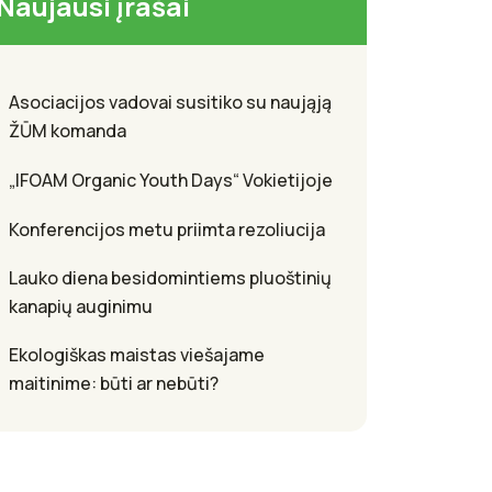
Naujausi įrašai
Asociacijos vadovai susitiko su naująją
ŽŪM komanda
„IFOAM Organic Youth Days“ Vokietijoje
Konferencijos metu priimta rezoliucija
Lauko diena besidomintiems pluoštinių
kanapių auginimu
Ekologiškas maistas viešajame
maitinime: būti ar nebūti?