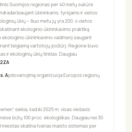
ytinis Suomijos regionas per 40 metų sukūrė
endradarbiaujant ūkininkams, tyrėjams ir vietos
loginių ūkių – šiuo metu jų yra 200, o vietos
 skatinant ekologinio ūkininkavimo praktiką.
o ekologinio ūkininkavimo vaidmenį saugant
tinant teigiamą vartotojų požiūrį. Regione buvo
as ir ekologinių ūkių tinklas. Daugiau
P2ZA
s. A
pdovanojimą organizuoja Europos regionų
remen“ siekia, kad iki 2025 m. visas viešasis
ninėse būtų 100 proc. ekologiškas. Daugiau nei 30
dėl miestas skatina tvarias maisto sistemas per