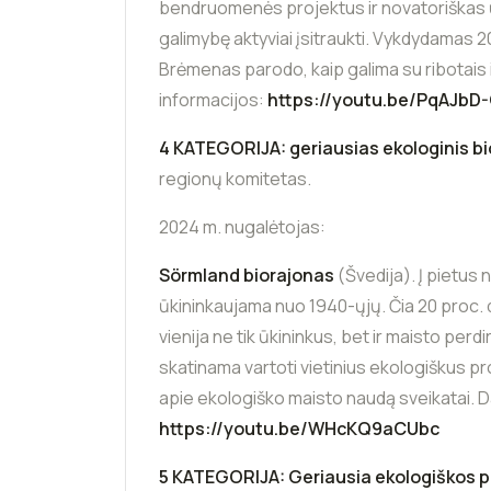
bendruomenės projektus ir novatoriškas ū
galimybę aktyviai įsitraukti. Vykdydamas
Brėmenas parodo, kaip galima su ribotais i
informacijos:
https://youtu.be/PqAJbD
4 KATEGORIJA: geriausias ekologinis bi
regionų komitetas.
2024 m. nugalėtojas:
Sörmland biorajonas
(Švedija). Į pietus
ūkininkaujama nuo 1940-ųjų. Čia 20 proc. 
vienija ne tik ūkininkus, bet ir maisto pe
skatinama vartoti vietinius ekologiškus pro
apie ekologiško maisto naudą sveikatai. D
https://youtu.be/WHcKQ9aCUbc
5 KATEGORIJA: Geriausia ekologiškos p