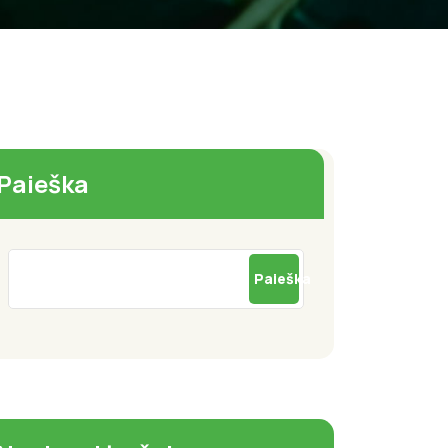
Paieška
Paieška