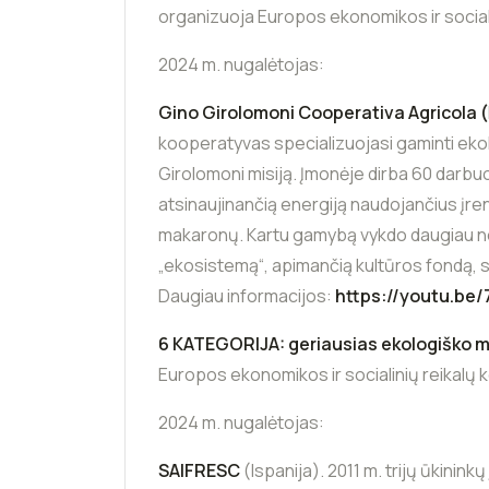
organizuoja Europos ekonomikos ir sociali
2024 m. nugalėtojas:
Gino Girolomoni Cooperativa Agricola (
kooperatyvas specializuojasi gaminti ek
Girolomoni misiją. Įmonėje dirba 60 darbu
atsinaujinančią energiją naudojančius įre
makaronų. Kartu gamybą vykdo daugiau ne
„ekosistemą“, apimančią kultūros fondą, s
Daugiau informacijos:
https://youtu.be
6 KATEGORIJA: geriausias ekologiško 
Europos ekonomikos ir socialinių reikalų 
2024 m. nugalėtojas:
SAIFRESC
(Ispanija). 2011 m. trijų ūkinin