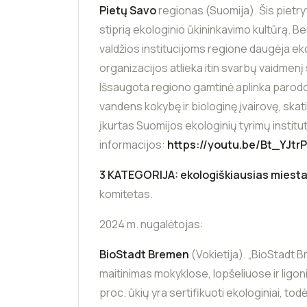
Pietų Savo
regionas (Suomija). Šis pietr
stiprią ekologinio ūkininkavimo kultūrą. B
valdžios institucijoms regione daugėja eko
organizacijos atlieka itin svarbų vaidmenį
Išsaugota regiono gamtinė aplinka parod
vandens kokybę ir biologinę įvairovę, ska
įkurtas Suomijos ekologinių tyrimų institut
informacijos:
https://youtu.be/Bt_YJtr
3 KATEGORIJA: ekologiškiausias miesta
komitetas.
2024 m. nugalėtojas:
BioStadt Bremen
(Vokietija). „BioStadt B
maitinimas mokyklose, lopšeliuose ir ligo
proc. ūkių yra sertifikuoti ekologiniai, to