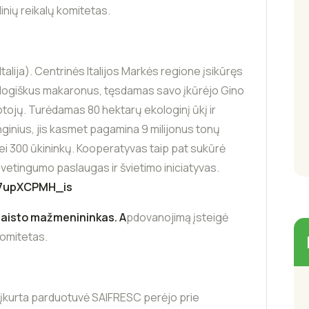
nių reikalų komitetas.
Italija). Centrinės Italijos Markės regione įsikūręs
ologiškus makaronus, tęsdamas savo įkūrėjo Gino
otojų. Turėdamas 80 hektarų ekologinį ūkį ir
nginius, jis kasmet pagamina 9 milijonus tonų
i 300 ūkininkų. Kooperatyvas taip pat sukūrė
vetingumo paslaugas ir švietimo iniciatyvas.
/7upXCPMH_is
maisto mažmenininkas. A
pdovanojimą įsteigė
komitetas.
kų įkurta parduotuvė SAIFRESC perėjo prie