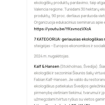
ekologiškų produktų pardavimo, taip atga
Valencia regione. Turėdami 30 hektarų ek
produktų, 90 proc. derliaus parduoda viet
Organizuoja edukacinius seminarus apie e
https://youtu.be/YKsvnozVXcA
7 KATEGORIJA
: geriausias ekologiška
steigėjas – Europos ekonomikos ir sociali
2024 m. nugalėtojas.
Kalf & Hansen
(Stokholmas, Švedija). Šia
ekologiški ir sezoniniai Šiaurės šalių virtu
Fabian Kalf-Hansen. Jie valdo du restoranus
ekologiškus patiekalus Švedijos geležinkel
pirmenybę vietiniam tiekimui, tvarumui ir
užmegzdami tvirtus ryšius su vietos gamin