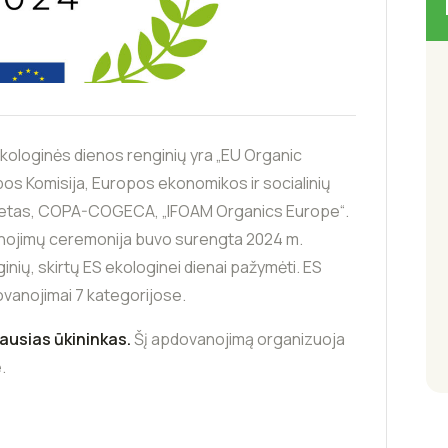
kologinės dienos renginių yra „EU Organic
os Komisija, Europos ekonomikos ir socialinių
itetas, COPA-COGECA, „IFOAM Organics Europe“.
anojimų ceremonija buvo surengta 2024 m.
ginių, skirtų ES ekologinei dienai pažymėti. ES
anojimai 7 ​​kategorijose.
iausias ūkininkas.
Šį apdovanojimą organizuoja
.