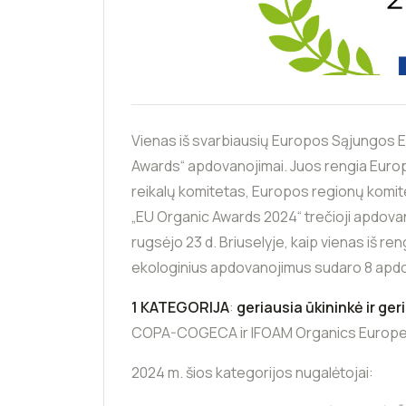
Vienas iš svarbiausių Europos Sąjungos E
Awards“ apdovanojimai. Juos rengia Europ
reikalų komitetas, Europos regionų kom
„EU Organic Awards 2024“ trečioji apdov
rugsėjo 23 d. Briuselyje, kaip vienas iš ren
ekologinius apdovanojimus sudaro 8 apdov
1 KATEGORIJA
:
geriausia ūkininkė ir ger
COPA-COGECA ir IFOAM Organics Europe
2024 m. šios kategorijos nugalėtojai: