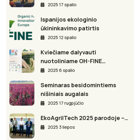
2025 17 spalio
Ispanijos ekologinio
ūkininkavimo patirtis
2025 12 spalio
Kviečiame dalyvauti
nuotoliniame OH-FINE…
2025 6 spalio
Seminaras besidomintiems
nišiniais augalais
2025 17 rugpjūčio
EkoAgriITech 2025 parodoje –…
2025 3 liepos