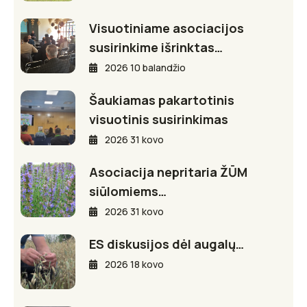
Visuotiniame asociacijos
susirinkime išrinktas…
2026 10 balandžio
Šaukiamas pakartotinis
visuotinis susirinkimas
2026 31 kovo
Asociacija nepritaria ŽŪM
siūlomiems…
2026 31 kovo
ES diskusijos dėl augalų…
2026 18 kovo