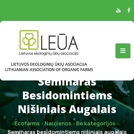
Seminaras
Besidomintiems
Nišiniais Augalais
Ecofarms
Naujienos
Be kategorijos
>
>
>
Seminaras besidomintiems nišiniais augalais