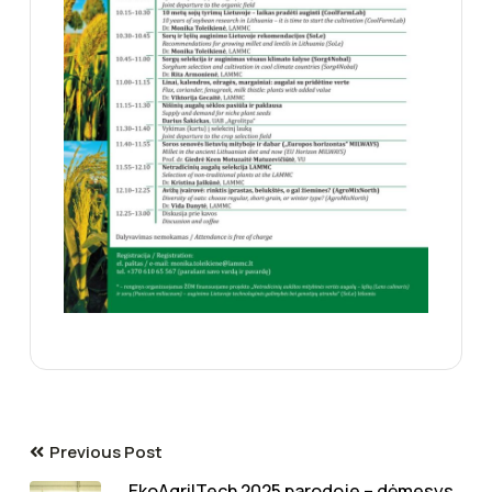
Previous Post
EkoAgriITech 2025 parodoje – dėmesys