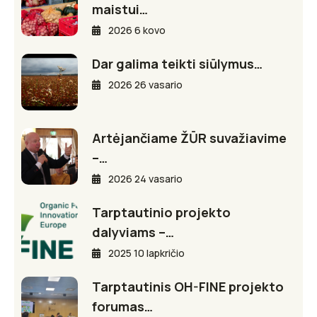
maistui…
2026 6 kovo
Dar galima teikti siūlymus…
2026 26 vasario
Artėjančiame ŽŪR suvažiavime
–…
2026 24 vasario
Tarptautinio projekto
dalyviams –…
2025 10 lapkričio
Tarptautinis OH-FINE projekto
forumas…