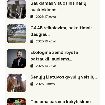
Šaukiamas visuotinis narių
susirinkimas
2026 17 kovo
GAAB reikalavimų pakeitimai:
daugiau…
2026 16 kovo
Ekologinė žemdirbystė
patraukli jauniems…
2026 10 kovo
Senųjų Lietuvos gyvulių veislių…
2026 9 kovo
Tęsiama parama kokybiškam