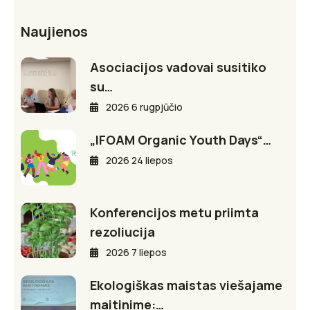
Naujienos
Asociacijos vadovai susitiko
su…
2026 6 rugpjūčio
„IFOAM Organic Youth Days“…
2026 24 liepos
Konferencijos metu priimta
rezoliucija
2026 7 liepos
Ekologiškas maistas viešajame
maitinime:…