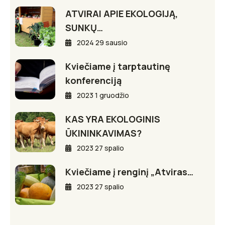
ATVIRAI APIE EKOLOGIJĄ,
SUNKŲ…
2024 29 sausio
Kviečiame į tarptautinę
konferenciją
2023 1 gruodžio
KAS YRA EKOLOGINIS
ŪKININKAVIMAS?
2023 27 spalio
Kviečiame į renginį „Atviras…
2023 27 spalio