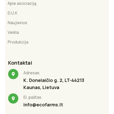
Apie asociaciją
D.U.K
Naujienos
Veikla
Produkcija
Kontaktai
Adresas
K. Donelaičio g. 2, LT-44213
Kaunas, Lietuva
El. paštas
info@ecofarms.lt