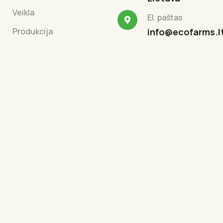
Veikla
El. paštas
Produkcija
info@ecofarms.l