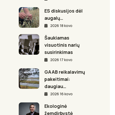
ES diskusijos dėl
augalų…
2026 18 kovo
Šaukiamas
visuotinis narių
susirinkimas
2026 17 kovo
GAAB reikalavimų
pakeitimai:
daugiau…
2026 16 kovo
Ekologinė
žemdirbystė