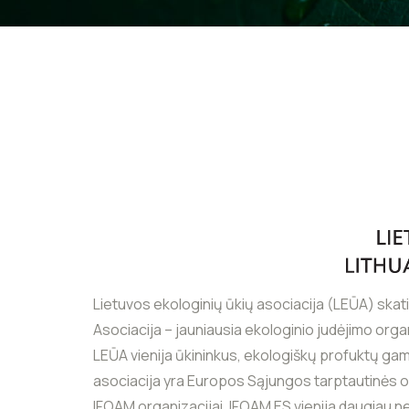
Lietuvos ekologinių ūkių asociacija (LEŪA) skat
Asociacija – jauniausia ekologinio judėjimo organi
LEŪA vienija ūkininkus, ekologiškų profuktų gami
asociacija yra Europos Sąjungos tarptautinės o
IFOAM organizacijai. IFOAM ES vienija daugiau n