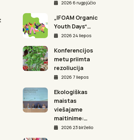
2026 6 rugpjūčio
„IFOAM Organic
t
Youth Days“…
2026 24 liepos
Konferencijos
metu priimta
rezoliucija
2026 7 liepos
Ekologiškas
maistas
viešajame
maitinime:…
2026 23 birželio