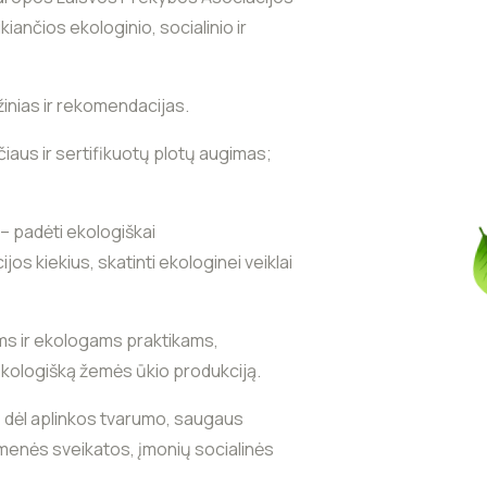
iančios ekologinio, socialinio ir
inias ir rekomendacijas.
iaus ir sertifikuotų plotų augimas;
 – padėti ekologiškai
jos kiekius, skatinti ekologinei veiklai
ms ir ekologams praktikams,
ekologišką žemės ūkio produkciją.
s dėl aplinkos tvarumo, saugaus
menės sveikatos, įmonių socialinės