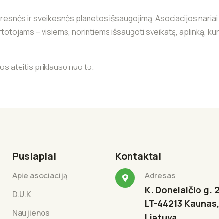
varesnės ir sveikesnės planetos išsaugojimą. Asociacijos naria
vartotojams – visiems, norintiems išsaugoti sveikatą, aplinką,
os ateitis priklauso nuo to.
Puslapiai
Kontaktai
Apie asociaciją
Adresas
K. Donelaičio g. 2
D.U.K
LT-44213 Kaunas,
Naujienos
Lietuva