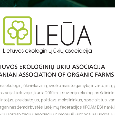
ina ekologinį ūkininkavimą, sveiko maisto gamybą ir vartojimą
zacija Lietuvoje. Įkurta 2010 m. ji suvienijo ekologijos šalinink
ntojus, prekiautojus, politikus, mokslininkus, specialistus, va
rganinės žemdirbystės judėjimų federacijos (IFOAM ES) narė. 
ei 160 organizacijų, asociacijų ir įmonių iš Europos Sąjungos