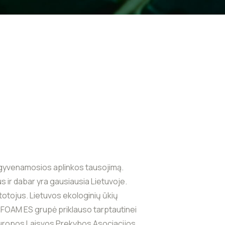
, gyvenamosios aplinkos tausojimą.
us ir dabar yra gausiausia Lietuvoje.
rtotojus. Lietuvos ekologinių ūkių
IFOAM ES grupė priklauso tarptautinei
, Europos Laisvos Prekybos Asociacijos