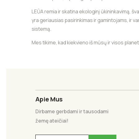
LEŪA remia ir skatina ekologinį ūkininkavimą, š
yra geriausias pasirinkimas ir gamintojams, ir 
sistemą.
Mes tikime, kad kiekvieno iš mūsų ir visos planet
Apie Mus
Dirbame gerbdami ir tausodami
žemę ateičiai!