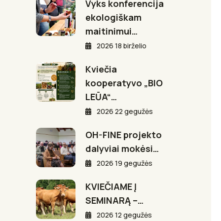
Vyks konferencija
ekologiškam
maitinimui…
2026 18 birželio
Kviečia
kooperatyvo „BIO
LEŪA“…
2026 22 gegužės
OH-FINE projekto
dalyviai mokėsi…
2026 19 gegužės
KVIEČIAME Į
SEMINARĄ –…
2026 12 gegužės