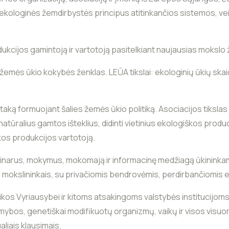
– ekologinės žemdirbystės principus atitinkančios sistemos, veik
kcijos gamintoją ir vartotoją pasitelkiant naujausias mokslo ž
žemės ūkio kokybės ženklas. LEŪA tikslai: ekologinių ūkių skaič
 įtaką formuojant šalies žemės ūkio politiką. Asociacijos tikslas
atūralius gamtos išteklius, didinti vietinius ekologiškos produci
kos produkcijos vartotoją.
minarus, mokymus, mokomają ir informacinę medžiagą ūkininka
, mokslininkais, su privačiomis bendrovėmis, perdirbančiomis 
ikos Vyriausybei ir kitoms atsakingoms valstybės institucijom
ybos, genetiškai modifikuotų organizmų, vaikų ir visos visuo
liais klausimais.