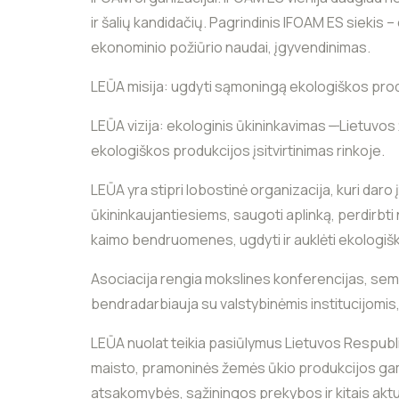
ir šalių kandidačių. Pagrindinis IFOAM ES siekis 
ekonominio požiūrio naudai, įgyvendinimas.
LEŪA misija: ugdyti sąmoningą ekologiškos produ
LEŪA vizija: ekologinis ūkininkavimas
–
Lietuvos 
ekologiškos produkcijos įsitvirtinimas rinkoje.
LEŪA yra stipri lobostinė organizacija, kuri daro
ūkininkaujantiesiems, saugoti aplinką, perdirbti n
kaimo bendruomenes, ugdyti ir auklėti ekologiš
Asociacija rengia mokslines konferencijas, se
bendradarbiauja su valstybinėmis institucijomis
LEŪA nuolat teikia pasiūlymus Lietuvos Respubl
maisto, pramoninės žemės ūkio produkcijos gam
atsakomybės, sąžiningos prekybos ir kitais aktua