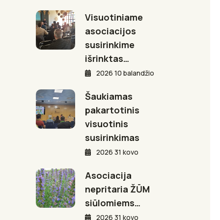
Visuotiniame
asociacijos
susirinkime
išrinktas…
2026 10 balandžio
Šaukiamas
pakartotinis
visuotinis
susirinkimas
2026 31 kovo
Asociacija
nepritaria ŽŪM
siūlomiems…
2026 31 kovo