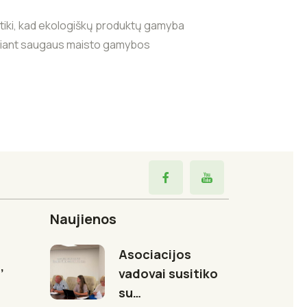
i tiki, kad ekologiškų produktų gamyba
 kuriant saugaus maisto gamybos
Naujienos
Asociacijos
,
vadovai susitiko
su…