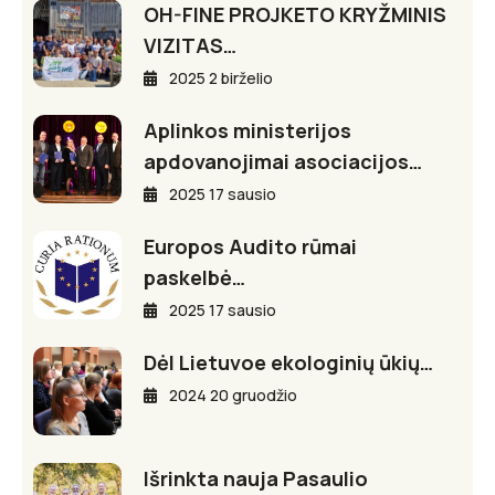
OH-FINE PROJKETO KRYŽMINIS
VIZITAS…
2025 2 birželio
Aplinkos ministerijos
apdovanojimai asociacijos…
2025 17 sausio
Europos Audito rūmai
paskelbė…
2025 17 sausio
Dėl Lietuvoe ekologinių ūkių…
2024 20 gruodžio
Išrinkta nauja Pasaulio