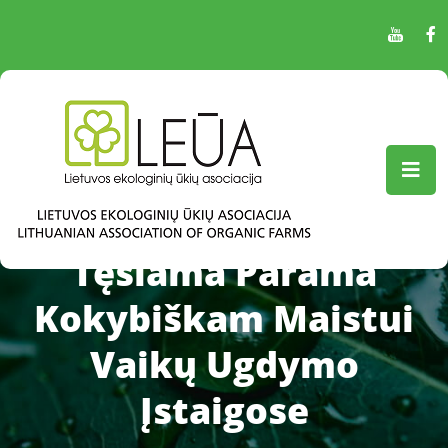
Tęsiama Parama
Kokybiškam Maistui
Vaikų Ugdymo
Įstaigose