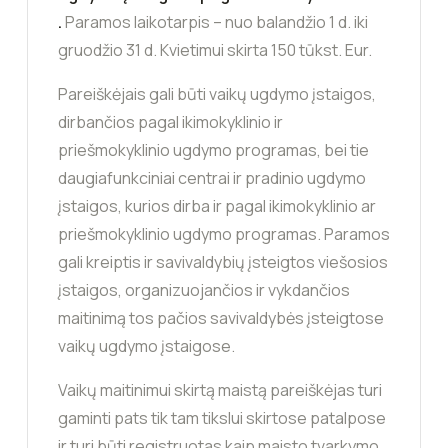
.
Paramos laikotarpis – nuo balandžio 1 d. iki
gruodžio 31 d. Kvietimui skirta 150 tūkst. Eur.
Pareiškėjais gali būti vaikų ugdymo įstaigos,
dirbančios pagal ikimokyklinio ir
priešmokyklinio ugdymo programas, bei tie
daugiafunkciniai centrai ir pradinio ugdymo
įstaigos, kurios dirba ir pagal ikimokyklinio ar
priešmokyklinio ugdymo programas. Paramos
gali kreiptis ir savivaldybių įsteigtos viešosios
įstaigos, organizuojančios ir vykdančios
maitinimą tos pačios savivaldybės įsteigtose
vaikų ugdymo įstaigose.
Vaikų maitinimui skirtą maistą pareiškėjas turi
gaminti pats tik tam tikslui skirtose patalpose
ir turi būti registruotas kaip maisto tvarkymo