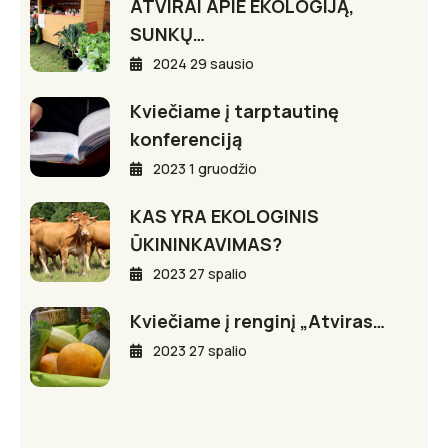
ATVIRAI APIE EKOLOGIJĄ,
SUNKŲ…
2024 29 sausio
Kviečiame į tarptautinę
konferenciją
2023 1 gruodžio
KAS YRA EKOLOGINIS
ŪKININKAVIMAS?
2023 27 spalio
Kviečiame į renginį „Atviras…
2023 27 spalio