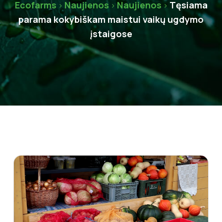
Ecofarms
Naujienos
Naujienos
Tęsiama
>
>
>
parama kokybiškam maistui vaikų ugdymo
įstaigose