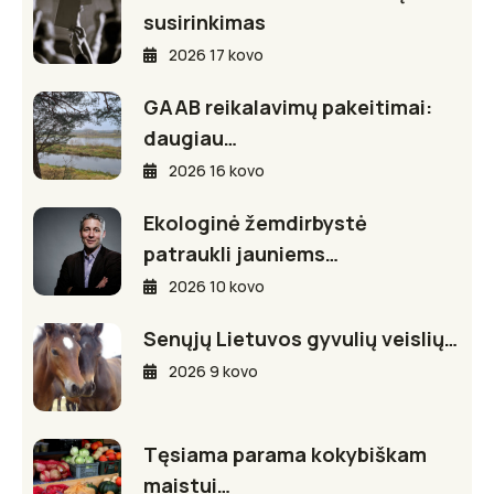
susirinkimas
2026 17 kovo
GAAB reikalavimų pakeitimai:
daugiau…
2026 16 kovo
Ekologinė žemdirbystė
patraukli jauniems…
2026 10 kovo
Senųjų Lietuvos gyvulių veislių…
2026 9 kovo
Tęsiama parama kokybiškam
maistui…