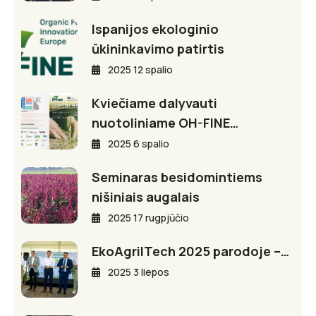
Ispanijos ekologinio
ūkininkavimo patirtis
2025 12 spalio
Kviečiame dalyvauti
nuotoliniame OH-FINE…
2025 6 spalio
Seminaras besidomintiems
nišiniais augalais
2025 17 rugpjūčio
EkoAgriITech 2025 parodoje –…
2025 3 liepos