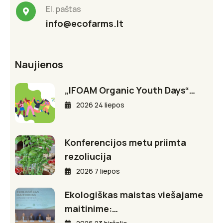
El. paštas
info@ecofarms.lt
Naujienos
„IFOAM Organic Youth Days“…
2026 24 liepos
Konferencijos metu priimta
rezoliucija
2026 7 liepos
Ekologiškas maistas viešajame
maitinime:…