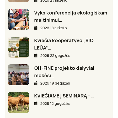
2026 23 birželio
Vyks konferencija ekologiškam
maitinimui…
2026 18 birželio
Kviečia kooperatyvo „BIO
LEŪA“…
2026 22 gegužės
OH-FINE projekto dalyviai
mokėsi…
2026 19 gegužės
KVIEČIAME Į SEMINARĄ –…
2026 12 gegužės