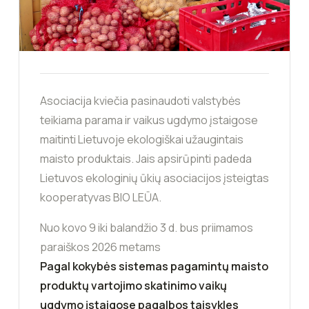
Asociacija kviečia pasinaudoti valstybės
teikiama parama ir vaikus ugdymo įstaigose
maitinti Lietuvoje ekologiškai užaugintais
maisto produktais. Jais apsirūpinti padeda
Lietuvos ekologinių ūkių asociacijos įsteigtas
kooperatyvas BIO LEŪA.
Nuo kovo 9 iki balandžio 3 d. bus priimamos
paraiškos 2026 metams
Pagal kokybės sistemas pagamintų maisto
produktų vartojimo skatinimo vaikų
ugdymo įstaigose pagalbos taisykles