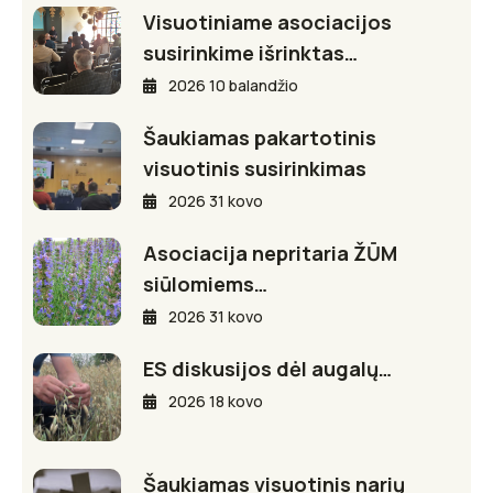
Visuotiniame asociacijos
susirinkime išrinktas…
2026 10 balandžio
Šaukiamas pakartotinis
visuotinis susirinkimas
2026 31 kovo
Asociacija nepritaria ŽŪM
siūlomiems…
2026 31 kovo
ES diskusijos dėl augalų…
2026 18 kovo
Šaukiamas visuotinis narių