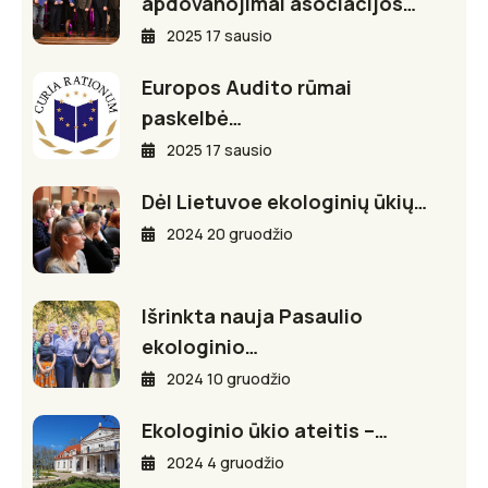
apdovanojimai asociacijos…
2025 17 sausio
Europos Audito rūmai
paskelbė…
2025 17 sausio
Dėl Lietuvoe ekologinių ūkių…
2024 20 gruodžio
Išrinkta nauja Pasaulio
ekologinio…
2024 10 gruodžio
Ekologinio ūkio ateitis –…
2024 4 gruodžio