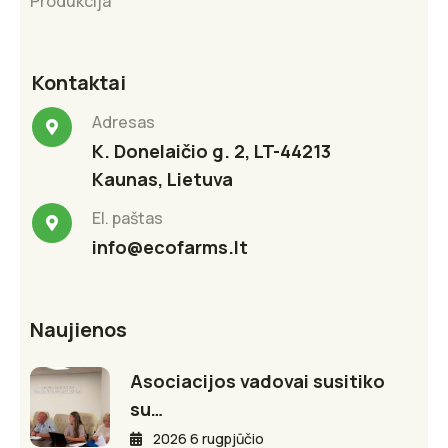
Produkcija
Kontaktai
Adresas
K. Donelaičio g. 2, LT-44213
Kaunas, Lietuva
El. paštas
info@ecofarms.lt
Naujienos
Asociacijos vadovai susitiko
su…
2026 6 rugpjūčio