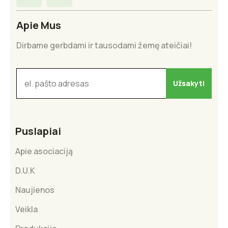
Apie Mus
Dirbame gerbdami ir tausodami žemę ateičiai!
Puslapiai
Apie asociaciją
D.U.K
Naujienos
Veikla