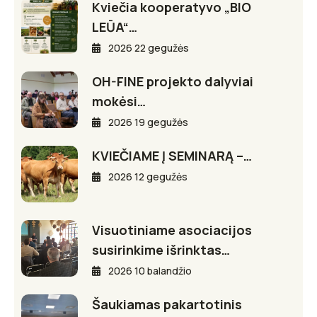
Kviečia kooperatyvo „BIO
LEŪA“…
2026 22 gegužės
OH-FINE projekto dalyviai
mokėsi…
2026 19 gegužės
KVIEČIAME Į SEMINARĄ –…
2026 12 gegužės
Visuotiniame asociacijos
susirinkime išrinktas…
2026 10 balandžio
Šaukiamas pakartotinis