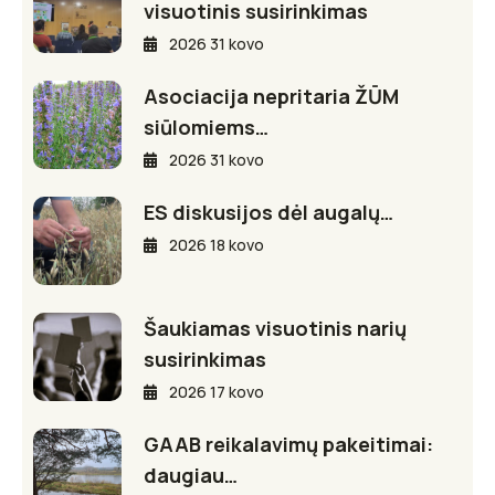
visuotinis susirinkimas
2026 31 kovo
Asociacija nepritaria ŽŪM
siūlomiems…
2026 31 kovo
ES diskusijos dėl augalų…
2026 18 kovo
Šaukiamas visuotinis narių
susirinkimas
2026 17 kovo
GAAB reikalavimų pakeitimai:
daugiau…