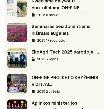
Kviečiame dalyvauti
nuotoliniame OH-FINE…
2025 6 spalio
Seminaras besidomintiems
nišiniais augalais
2025 17 rugpjūčio
EkoAgriITech 2025 parodoje –…
2025 3 liepos
OH-FINE PROJKETO KRYŽMINIS
VIZITAS…
2025 2 birželio
Aplinkos ministerijos