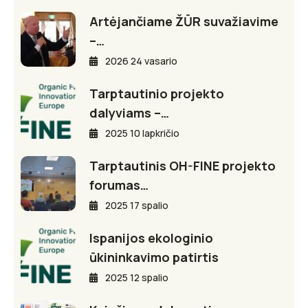
Artėjančiame ŽŪR suvažiavime
–…
2026 24 vasario
Tarptautinio projekto
dalyviams –…
2025 10 lapkričio
Tarptautinis OH-FINE projekto
forumas…
2025 17 spalio
Ispanijos ekologinio
ūkininkavimo patirtis
2025 12 spalio