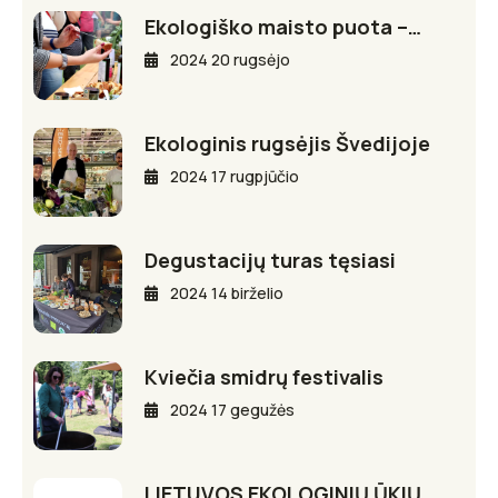
Ekologiško maisto puota –…
2024 20 rugsėjo
Ekologinis rugsėjis Švedijoje
2024 17 rugpjūčio
Degustacijų turas tęsiasi
2024 14 birželio
Kviečia smidrų festivalis
2024 17 gegužės
LIETUVOS EKOLOGINIŲ ŪKIŲ