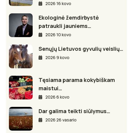
2026 16 kovo
Ekologinė žemdirbystė
patraukli jauniems…
2026 10 kovo
Senųjų Lietuvos gyvulių veislių…
2026 9 kovo
Tęsiama parama kokybiškam
maistui…
2026 6 kovo
Dar galima teikti siūlymus…
2026 26 vasario