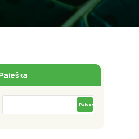
Paieška
Paieška