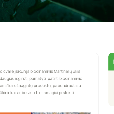
o dvare įsikūręs biodinaminis Martinėlių ūkis
daugiau išgirsti, pamatyti, patirti biodinaminio
namiškai užaugintų produktų, pabendrauti su
ininkais ir be viso to – smagiai praleisti