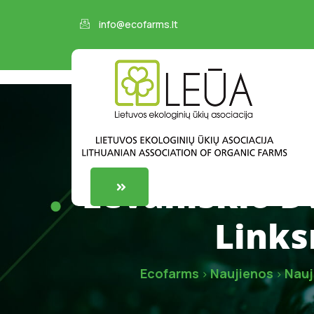
info@ecofarms.lt
Levaniškio Dv
Links
Ecofarms
Naujienos
Nauj
>
>