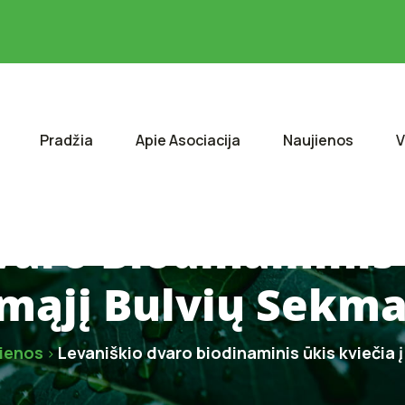
Pradžia
Apie Asociacija
Naujienos
V
aro Biodinaminis 
mąjį Bulvių Sekma
ienos
Levaniškio dvaro biodinaminis ūkis kviečia į
>