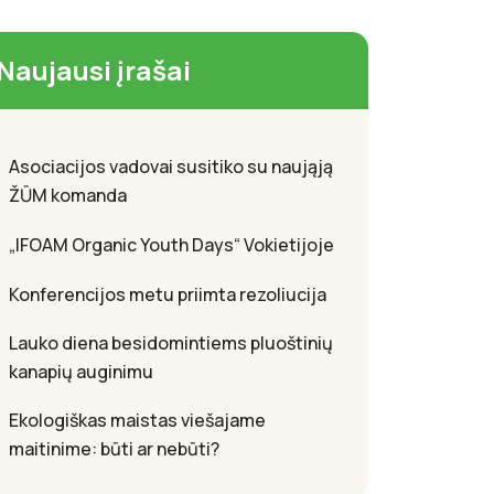
Naujausi įrašai
Asociacijos vadovai susitiko su naująją
ŽŪM komanda
„IFOAM Organic Youth Days“ Vokietijoje
Konferencijos metu priimta rezoliucija
Lauko diena besidomintiems pluoštinių
kanapių auginimu
Ekologiškas maistas viešajame
maitinime: būti ar nebūti?