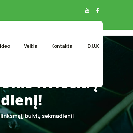
ideo
Veikla
Kontaktai
D.U.K
Ūkis Kviečia Į
dienį!
 linksmąjį bulvių sekmadienį!