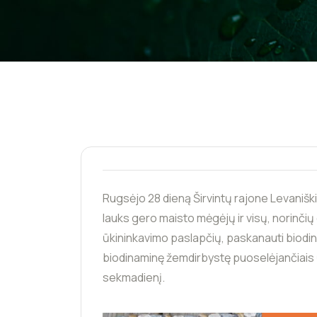
Rugsėjo 28 dieną Širvintų rajone Levaniški
lauks gero maisto mėgėjų ir visų, norinčių 
ūkininkavimo paslapčių, paskanauti biodi
biodinaminę žemdirbystę puoselėjančiais ūk
sekmadienį.