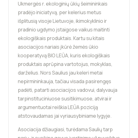
Ukmergės r. ekologinių ūkių šeimininkais
pradėjo iniciatyvą, per kelerius metus
išplitusią visoje Lietuvoje, ikimokyklinio ir
pradinio ugdymo įstaigose vaikus maitinti
ekologiškais produktais. Kartu su kitais
asociacijos nariais įkūrė žemės ūkio
kooperatyvą BIO LEŪA, kuris ekologiškais
produktais aprūpina vartotojus, mokyklas,
darželius. Nors Saulius jau keleri metai
nepirmininkauja, tačiau visada pasirengęs
padėti, patarti asociacijos vadovui, dalyvauja
tarpinstituciniuose susitikimuose, atvirai ir
argumentuotai reiškia LEŪA poziciją
atstovaudamas jai vyriausybiniame lygyje.
Asociacija džiaugiasi, turėdama Saulių tarp
narių, ir sveikina gavus įvertinimą už nuveiktus