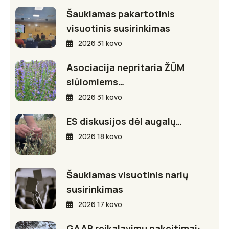
Šaukiamas pakartotinis
visuotinis susirinkimas
2026 31 kovo
Asociacija nepritaria ŽŪM
siūlomiems…
2026 31 kovo
ES diskusijos dėl augalų…
2026 18 kovo
Šaukiamas visuotinis narių
susirinkimas
2026 17 kovo
GAAB reikalavimų pakeitimai: