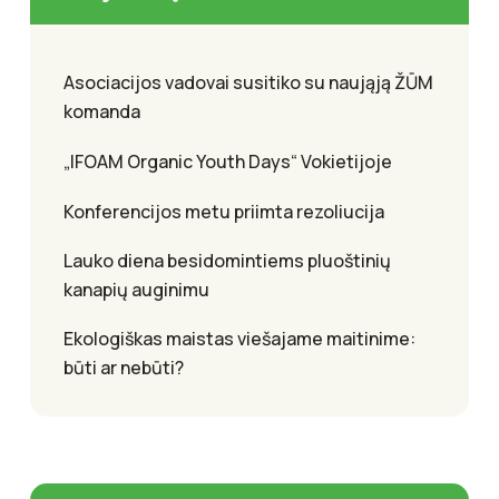
Asociacijos vadovai susitiko su naująją ŽŪM
komanda
„IFOAM Organic Youth Days“ Vokietijoje
Konferencijos metu priimta rezoliucija
Lauko diena besidomintiems pluoštinių
kanapių auginimu
Ekologiškas maistas viešajame maitinime:
būti ar nebūti?