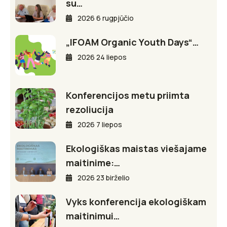
su…
2026 6 rugpjūčio
„IFOAM Organic Youth Days“…
2026 24 liepos
Konferencijos metu priimta
rezoliucija
2026 7 liepos
Ekologiškas maistas viešajame
maitinime:…
2026 23 birželio
Vyks konferencija ekologiškam
maitinimui…