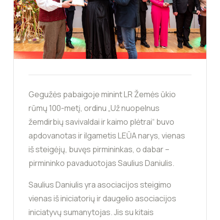
Gegužės pabaigoje minint LR Žemės ūkio
rūmų 100-metį, ordinu „Už nuopelnus
žemdirbių savivaldai ir kaimo plėtrai“ buvo
apdovanotas ir ilgametis LEŪA narys, vienas
iš steigėjų, buvęs pirmininkas, o dabar –
pirmininko pavaduotojas Saulius Daniulis.
Saulius Daniulis yra asociacijos steigimo
vienas iš iniciatorių ir daugelio asociacijos
iniciatyvų sumanytojas. Jis su kitais