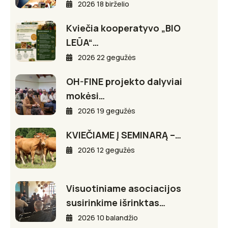
2026 18 birželio
Kviečia kooperatyvo „BIO
LEŪA“…
2026 22 gegužės
OH-FINE projekto dalyviai
mokėsi…
2026 19 gegužės
KVIEČIAME Į SEMINARĄ –…
2026 12 gegužės
Visuotiniame asociacijos
susirinkime išrinktas…
2026 10 balandžio