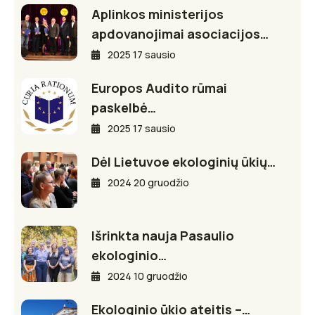
Aplinkos ministerijos
apdovanojimai asociacijos…
2025 17 sausio
Europos Audito rūmai
paskelbė…
2025 17 sausio
Dėl Lietuvoe ekologinių ūkių…
2024 20 gruodžio
Išrinkta nauja Pasaulio
ekologinio…
2024 10 gruodžio
Ekologinio ūkio ateitis –…