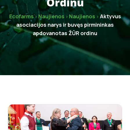
Ordinu
Ecofarms
Naujienos
Naujienos
Aktyvus
>
>
>
asociacijos narys ir buvęs pirmininkas
apdovanotas ŽŪR ordinu