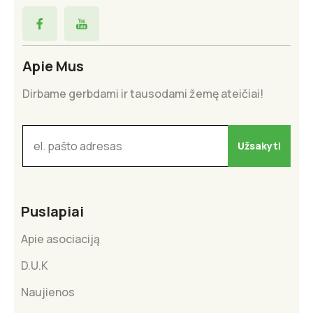
Apie Mus
Dirbame gerbdami ir tausodami žemę ateičiai!
Puslapiai
Apie asociaciją
D.U.K
Naujienos