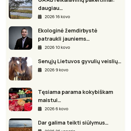
daugiau…
2026 16 kovo
Ekologinė žemdirbystė
patraukli jauniems…
2026 10 kovo
Senųjų Lietuvos gyvulių veislių…
2026 9 kovo
Tęsiama parama kokybiškam
maistui…
2026 6 kovo
Dar galima teikti siūlymus…