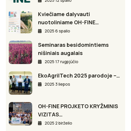
2025 12 spalio
Kviečiame dalyvauti
nuotoliniame OH-FINE…
2025 6 spalio
Seminaras besidomintiems
nišiniais augalais
2025 17 rugpjūčio
EkoAgriITech 2025 parodoje –…
2025 3 liepos
OH-FINE PROJKETO KRYŽMINIS
VIZITAS…
2025 2 birželio