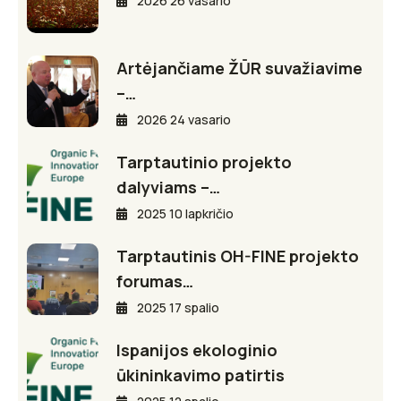
2026 26 vasario
Artėjančiame ŽŪR suvažiavime
–…
2026 24 vasario
Tarptautinio projekto
dalyviams –…
2025 10 lapkričio
Tarptautinis OH-FINE projekto
forumas…
2025 17 spalio
Ispanijos ekologinio
ūkininkavimo patirtis