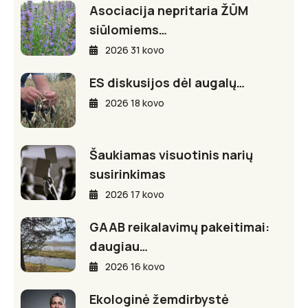
Asociacija nepritaria ŽŪM
siūlomiems…
2026 31 kovo
ES diskusijos dėl augalų…
2026 18 kovo
Šaukiamas visuotinis narių
susirinkimas
2026 17 kovo
GAAB reikalavimų pakeitimai:
daugiau…
2026 16 kovo
Ekologinė žemdirbystė