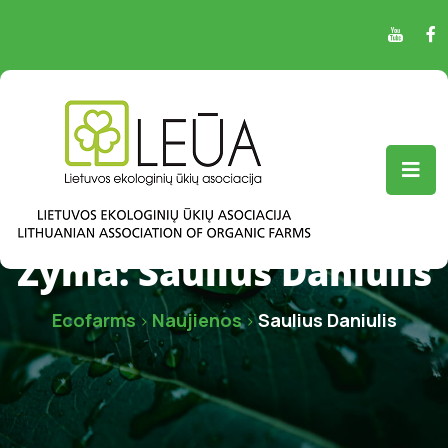
Žyma:
Saulius Daniulis
Ecofarms
Naujienos
Saulius Daniulis
>
>