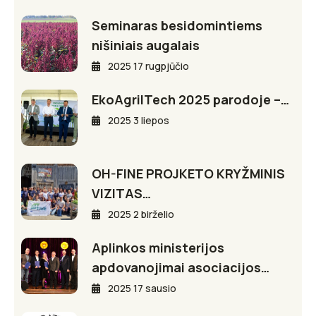
Seminaras besidomintiems
nišiniais augalais
2025 17 rugpjūčio
EkoAgriITech 2025 parodoje –…
2025 3 liepos
OH-FINE PROJKETO KRYŽMINIS
VIZITAS…
2025 2 birželio
Aplinkos ministerijos
apdovanojimai asociacijos…
2025 17 sausio