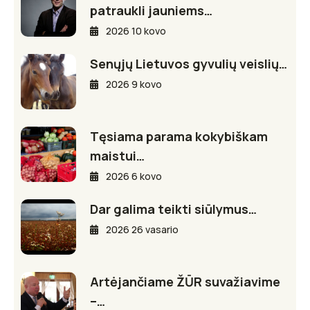
patraukli jauniems…
2026 10 kovo
Senųjų Lietuvos gyvulių veislių…
2026 9 kovo
Tęsiama parama kokybiškam
maistui…
2026 6 kovo
Dar galima teikti siūlymus…
2026 26 vasario
Artėjančiame ŽŪR suvažiavime
–…