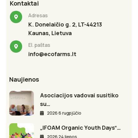
Kontaktai
Adresas
K. Donelaičio g. 2, LT-44213
Kaunas, Lietuva
El. paštas
info@ecofarms.lt
Naujienos
Asociacijos vadovai susitiko
su…
2026 6 rugpjūčio
„IFOAM Organic Youth Days“…
2026 24 liepos