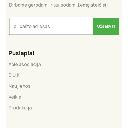
Dirbame gerbdami ir tausodami žemę ateičiai!
Puslapiai
Apie asociaciją
D.U.K
Naujienos
Veikla
Produkcija