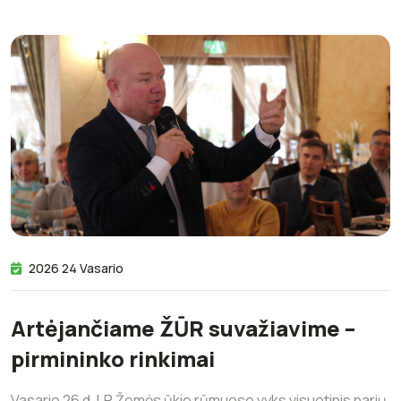
2026 24 Vasario
Artėjančiame ŽŪR suvažiavime –
pirmininko rinkimai
Vasario 26 d. LR Žemės ūkio rūmuose vyks visuotinis narių