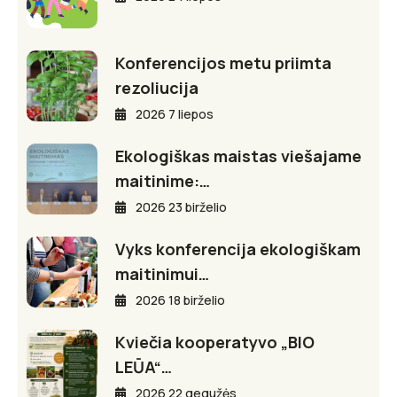
Konferencijos metu priimta
rezoliucija
2026 7 liepos
Ekologiškas maistas viešajame
maitinime:…
2026 23 birželio
Vyks konferencija ekologiškam
maitinimui…
2026 18 birželio
Kviečia kooperatyvo „BIO
LEŪA“…
2026 22 gegužės