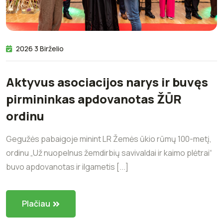
2026 3 Birželio
Aktyvus asociacijos narys ir buvęs
pirmininkas apdovanotas ŽŪR
ordinu
Gegužės pabaigoje minint LR Žemės ūkio rūmų 100-metį,
ordinu „Už nuopelnus žemdirbių savivaldai ir kaimo plėtrai“
buvo apdovanotas ir ilgametis [...]
Plačiau