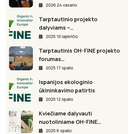
2026 24 vasario
Tarptautinio projekto
dalyviams –…
2025 10 lapkričio
Tarptautinis OH-FINE projekto
forumas…
2025 17 spalio
Ispanijos ekologinio
ūkininkavimo patirtis
2025 12 spalio
Kviečiame dalyvauti
nuotoliniame OH-FINE…
2025 6 spalio