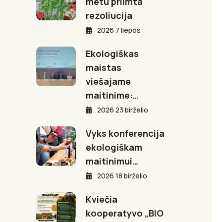
metu priimta
rezoliucija
2026 7 liepos
Ekologiškas
maistas
viešajame
maitinime:…
2026 23 birželio
Vyks konferencija
ekologiškam
maitinimui…
2026 18 birželio
Kviečia
kooperatyvo „BIO