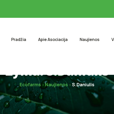
Pradžia
Apie Asociacija
Naujienos
V
Žyma:
S.Daniulis
Ecofarms
Naujienos
S.Daniulis
>
>