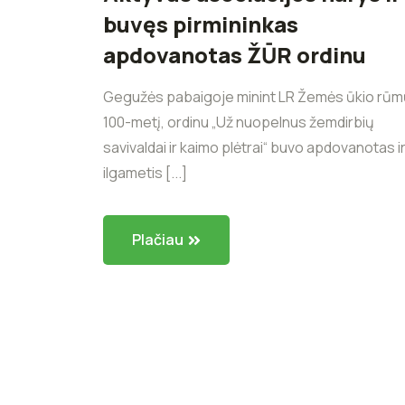
buvęs pirmininkas
apdovanotas ŽŪR ordinu
Gegužės pabaigoje minint LR Žemės ūkio rū
100-metį, ordinu „Už nuopelnus žemdirbių
savivaldai ir kaimo plėtrai“ buvo apdovanotas i
ilgametis [...]
Plačiau