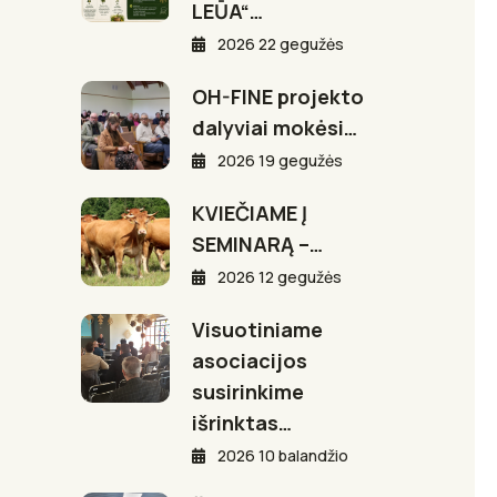
LEŪA“…
2026 22 gegužės
OH-FINE projekto
dalyviai mokėsi…
2026 19 gegužės
KVIEČIAME Į
SEMINARĄ –…
2026 12 gegužės
Visuotiniame
asociacijos
susirinkime
išrinktas…
2026 10 balandžio