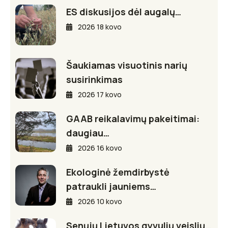
ES diskusijos dėl augalų…
2026 18 kovo
Šaukiamas visuotinis narių
susirinkimas
2026 17 kovo
GAAB reikalavimų pakeitimai:
daugiau…
2026 16 kovo
Ekologinė žemdirbystė
patraukli jauniems…
2026 10 kovo
Senųjų Lietuvos gyvulių veislių…