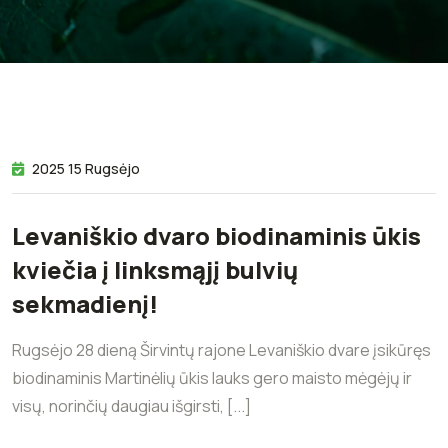
2025 15 Rugsėjo
Levaniškio dvaro biodinaminis ūkis
kviečia į linksmąjį bulvių
sekmadienį!
Rugsėjo 28 dieną Širvintų rajone Levaniškio dvare įsikūręs
biodinaminis Martinėlių ūkis lauks gero maisto mėgėjų ir
visų, norinčių daugiau išgirsti, [...]