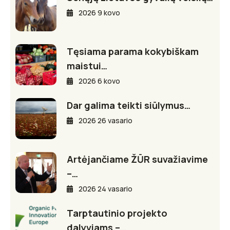
2026 9 kovo
Tęsiama parama kokybiškam
maistui…
2026 6 kovo
Dar galima teikti siūlymus…
2026 26 vasario
Artėjančiame ŽŪR suvažiavime
–…
2026 24 vasario
Tarptautinio projekto
dalyviams –…