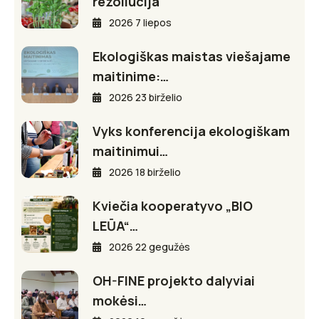
rezoliucija
2026 7 liepos
Ekologiškas maistas viešajame
maitinime:…
2026 23 birželio
Vyks konferencija ekologiškam
maitinimui…
2026 18 birželio
Kviečia kooperatyvo „BIO
LEŪA“…
2026 22 gegužės
OH-FINE projekto dalyviai
mokėsi…