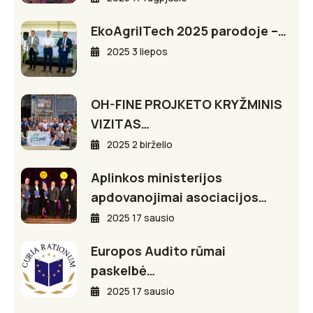
EkoAgriITech 2025 parodoje –…
2025 3 liepos
OH-FINE PROJKETO KRYŽMINIS
VIZITAS…
2025 2 birželio
Aplinkos ministerijos
apdovanojimai asociacijos…
2025 17 sausio
Europos Audito rūmai
paskelbė…
2025 17 sausio