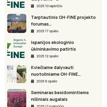
2025 10 lapkričio
Tarptautinis OH-FINE projekto
forumas…
2025 17 spalio
Ispanijos ekologinio
ūkininkavimo patirtis
2025 12 spalio
Kviečiame dalyvauti
nuotoliniame OH-FINE…
2025 6 spalio
Seminaras besidomintiems
nišiniais augalais
2025 17 rugpjūčio