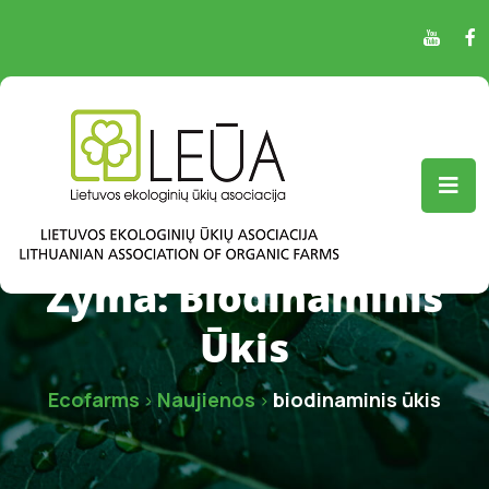
Žyma:
Biodinaminis
Ūkis
Ecofarms
Naujienos
biodinaminis ūkis
>
>