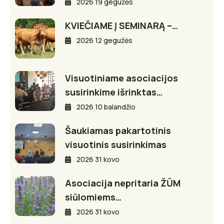
2026 19 gegužės
KVIEČIAME Į SEMINARĄ –…
2026 12 gegužės
Visuotiniame asociacijos
susirinkime išrinktas…
2026 10 balandžio
Šaukiamas pakartotinis
visuotinis susirinkimas
2026 31 kovo
Asociacija nepritaria ŽŪM
siūlomiems…
2026 31 kovo