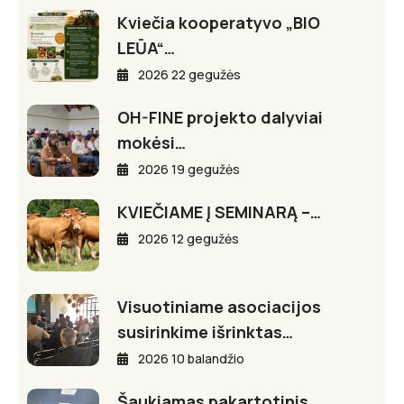
Kviečia kooperatyvo „BIO
LEŪA“…
2026 22 gegužės
OH-FINE projekto dalyviai
mokėsi…
2026 19 gegužės
KVIEČIAME Į SEMINARĄ –…
2026 12 gegužės
Visuotiniame asociacijos
susirinkime išrinktas…
2026 10 balandžio
Šaukiamas pakartotinis