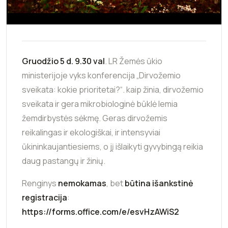
Gruodžio 5 d. 9.30 val
. LR Žemės ūkio
ministerijoje vyks konferencija „Dirvožemio
sveikata: kokie prioritetai?“. kaip žinia, dirvožemio
sveikata ir gera mikrobiologinė būklė lemia
žemdirbystės sėkmę. Geras dirvožemis
reikalingas ir ekologiškai, ir intensyviai
ūkininkaujantiesiems, o jį išlaikyti gyvybingą reikia
daug pastangų ir žinių.
Renginys
nemokamas
, bet
būtina išankstinė
registracija
:
https://forms.office.com/e/esvHzAWiS2