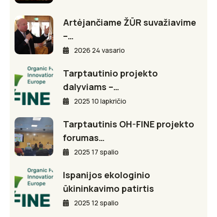
Artėjančiame ŽŪR suvažiavime
–…
2026 24 vasario
Tarptautinio projekto
dalyviams –…
2025 10 lapkričio
Tarptautinis OH-FINE projekto
forumas…
2025 17 spalio
Ispanijos ekologinio
ūkininkavimo patirtis
2025 12 spalio