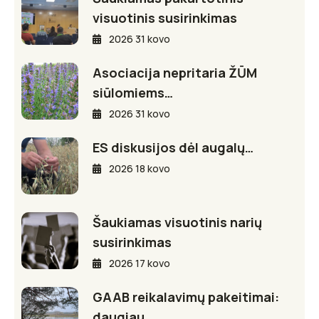
visuotinis susirinkimas
2026 31 kovo
Asociacija nepritaria ŽŪM
siūlomiems…
2026 31 kovo
ES diskusijos dėl augalų…
2026 18 kovo
Šaukiamas visuotinis narių
susirinkimas
2026 17 kovo
GAAB reikalavimų pakeitimai:
daugiau…