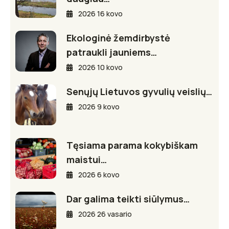
2026 16 kovo
Ekologinė žemdirbystė
patraukli jauniems…
2026 10 kovo
Senųjų Lietuvos gyvulių veislių…
2026 9 kovo
Tęsiama parama kokybiškam
maistui…
2026 6 kovo
Dar galima teikti siūlymus…
2026 26 vasario