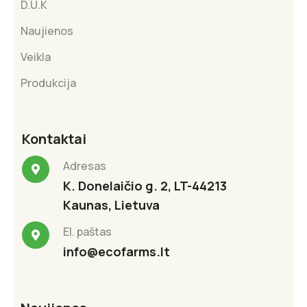
D.U.K
Naujienos
Veikla
Produkcija
Kontaktai
Adresas
K. Donelaičio g. 2, LT-44213
Kaunas, Lietuva
El. paštas
info@ecofarms.lt