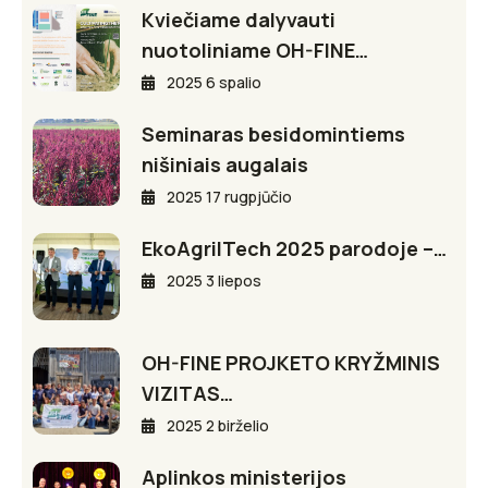
Kviečiame dalyvauti
nuotoliniame OH-FINE…
2025 6 spalio
Seminaras besidomintiems
nišiniais augalais
2025 17 rugpjūčio
EkoAgriITech 2025 parodoje –…
2025 3 liepos
OH-FINE PROJKETO KRYŽMINIS
VIZITAS…
2025 2 birželio
Aplinkos ministerijos