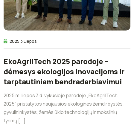
2025 3 Liepos
EkoAgriITech 2025 parodoje –
dėmesys ekologijos inovacijoms ir
tarptautiniam bendradarbiavimui
2025 m. liepos 3 d. vykusioje parodoje „EkoAgriITech
2025“ pristatytos naujausios ekologinės žemdirbystės,
gyvulininkystės, žemės ūkio technologijų ir mokslinių
tyrimų [...]