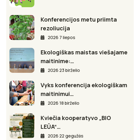
Konferencijos metu priimta
rezoliucija
2026 7 liepos
Ekologiškas maistas viešajame
maitinime:…
2026 23 birželio
Vyks konferencija ekologiškam
maitinimui…
2026 18 birželio
Kviečia kooperatyvo „BIO
LEŪA“…
2026 22 gegužės