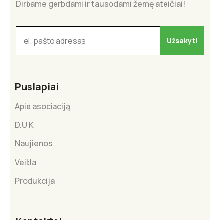
Dirbame gerbdami ir tausodami žemę ateičiai!
Puslapiai
Apie asociaciją
D.U.K
Naujienos
Veikla
Produkcija