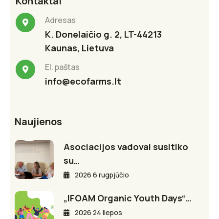
Kontaktai
Adresas
K. Donelaičio g. 2, LT-44213
Kaunas, Lietuva
El. paštas
info@ecofarms.lt
Naujienos
Asociacijos vadovai susitiko
su…
2026 6 rugpjūčio
„IFOAM Organic Youth Days“…
2026 24 liepos