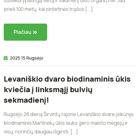
suteikia ypatingą vietą ir vaidmenį ūkio organizme. Jau
prieš 100 metų, kai sintetinės trąšos [...]
Plačiau
2025 15 Rugsėjo
Levaniškio dvaro biodinaminis ūkis
kviečia į linksmąjį bulvių
sekmadienį!
Rugsėjo 28 dieną Širvintų rajone Levaniškio dvare įsikūręs
biodinaminis Martinėlių ūkis lauks gero maisto mėgėjų ir
visų, norinčių daugiau išgirsti, [...]