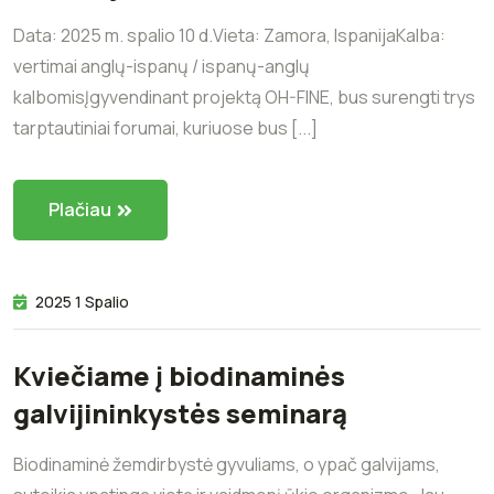
Data: 2025 m. spalio 10 d.Vieta: Zamora, IspanijaKalba:
vertimai anglų-ispanų / ispanų-anglų
kalbomisĮgyvendinant projektą OH-FINE, bus surengti trys
tarptautiniai forumai, kuriuose bus [...]
Plačiau
2025 1 Spalio
Kviečiame į biodinaminės
galvijininkystės seminarą
Biodinaminė žemdirbystė gyvuliams, o ypač galvijams,