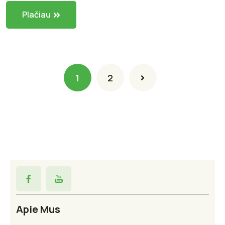
Plačiau
1
2
Apie Mus