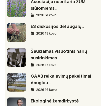
Asociacija nepritaria ŽŪM
siūlomiems…
2026 31 kovo
ES diskusijos dėl augalų…
2026 18 kovo
Šaukiamas visuotinis narių
susirinkimas
2026 17 kovo
GAAB reikalavimų pakeitimai:
daugiau…
2026 16 kovo
Ekologinė žemdirbystė