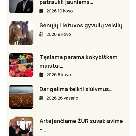
patraukli jauniems…
2026 10 kovo
Senųjų Lietuvos gyvulių veislių…
2026 9 kovo
Tęsiama parama kokybiškam
maistui…
2026 6 kovo
Dar galima teikti siūlymus…
2026 26 vasario
Artėjančiame ŽŪR suvažiavime
–…