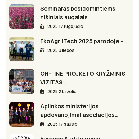
Seminaras besidomintiems
nišiniais augalais
2025 17 rugpjūčio
EkoAgriITech 2025 parodoje –…
2025 3 liepos
OH-FINE PROJKETO KRYŽMINIS
VIZITAS…
2025 2 birželio
Aplinkos ministerijos
apdovanojimai asociacijos…
2025 17 sausio
Europos Audito rūmai