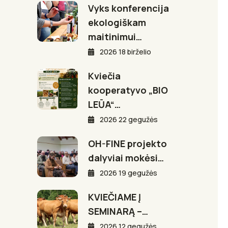
Vyks konferencija
ekologiškam
maitinimui…
2026 18 birželio
Kviečia
kooperatyvo „BIO
LEŪA“…
2026 22 gegužės
OH-FINE projekto
dalyviai mokėsi…
2026 19 gegužės
KVIEČIAME Į
SEMINARĄ –…
2026 12 gegužės