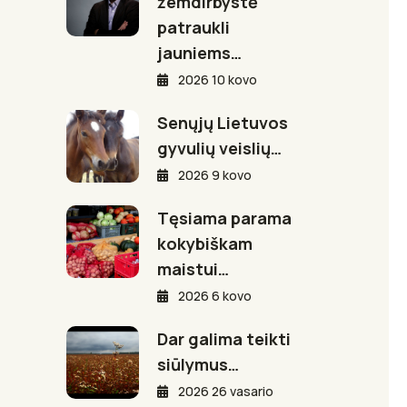
žemdirbystė
patraukli
jauniems…
2026 10 kovo
Senųjų Lietuvos
gyvulių veislių…
2026 9 kovo
Tęsiama parama
kokybiškam
maistui…
2026 6 kovo
Dar galima teikti
siūlymus…
2026 26 vasario