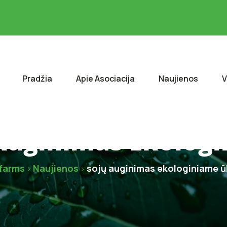
Pradžia
Apie Asociacija
Naujienos
V
Auginimas Ekolog
farms
Naujienos
sojų auginimas ekologiniame ū
>
>