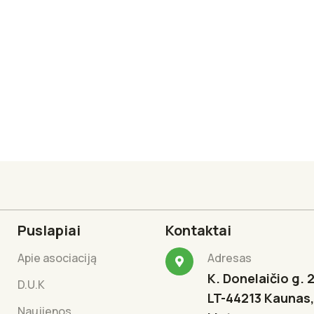
Puslapiai
Kontaktai
Apie asociaciją
Adresas
K. Donelaičio g. 2
D.U.K
LT-44213 Kaunas,
Naujienos