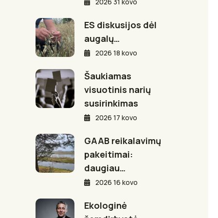
2026 31 kovo
ES diskusijos dėl
augalų…
2026 18 kovo
Šaukiamas
visuotinis narių
susirinkimas
2026 17 kovo
GAAB reikalavimų
pakeitimai:
daugiau…
2026 16 kovo
Ekologinė