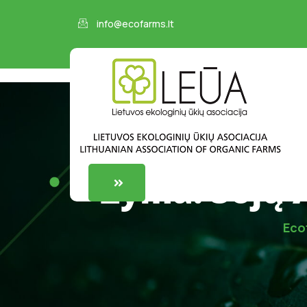
info@ecofarms.lt
Žyma:
Sojų 
Eco