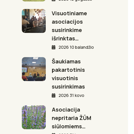
Visuotiniame
asociacijos
susirinkime
išrinktas…
2026 10 balandžio
Šaukiamas
pakartotinis
visuotinis
susirinkimas
2026 31 kovo
Asociacija
nepritaria ŽŪM
siūlomiems…