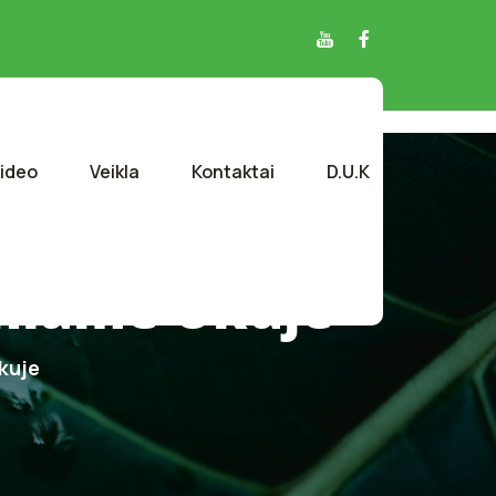
ideo
Veikla
Kontaktai
D.U.K
iniame Ūkuje
kuje