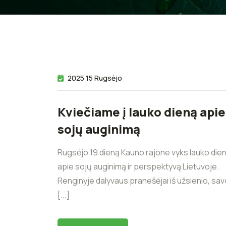
2025 15 Rugsėjo
Kviečiame į lauko dieną apie
sojų auginimą
Rugsėjo 19 dieną Kauno rajone vyks lauko die
apie sojų auginimą ir perspektyvą Lietuvoje.
Renginyje dalyvaus pranešėjai iš užsienio, sav
[...]