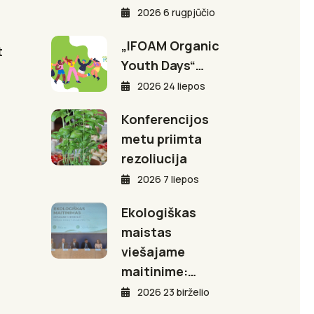
2026 6 rugpjūčio
„IFOAM Organic
t
Youth Days“…
2026 24 liepos
Konferencijos
metu priimta
rezoliucija
2026 7 liepos
Ekologiškas
maistas
viešajame
maitinime:…
2026 23 birželio