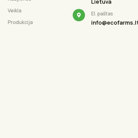
Lietuva
Veikla
El. paštas
Produkcija
info@ecofarms.l