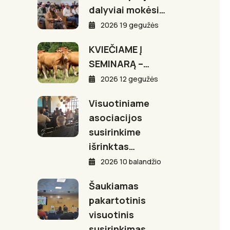
dalyviai mokėsi…
2026 19 gegužės
KVIEČIAME Į
SEMINARĄ –…
2026 12 gegužės
Visuotiniame
asociacijos
susirinkime
išrinktas…
2026 10 balandžio
Šaukiamas
pakartotinis
visuotinis
susirinkimas