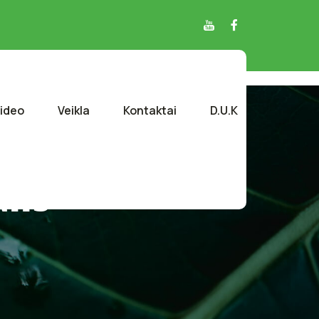
ideo
Veikla
Kontaktai
D.U.K
lis