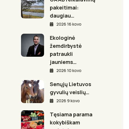
pakeitimai:
daugiau…
2026 16 kovo
Ekologinė
žemdirbystė
patraukli
jauniems…
2026 10 kovo
Senųjų Lietuvos
gyvulių veislių…
2026 9 kovo
Tęsiama parama
kokybiškam