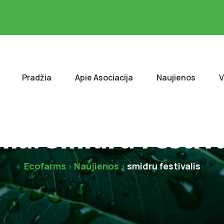
Pradžia
Apie Asociacija
Naujienos
V
ma:
Smidru Festiva
Ecofarms
Naujienos
smidru festivalis
>
>