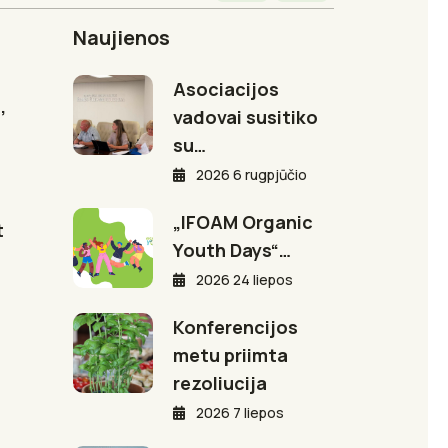
Naujienos
Asociacijos
,
vadovai susitiko
su…
2026 6 rugpjūčio
„IFOAM Organic
t
Youth Days“…
2026 24 liepos
Konferencijos
metu priimta
rezoliucija
2026 7 liepos