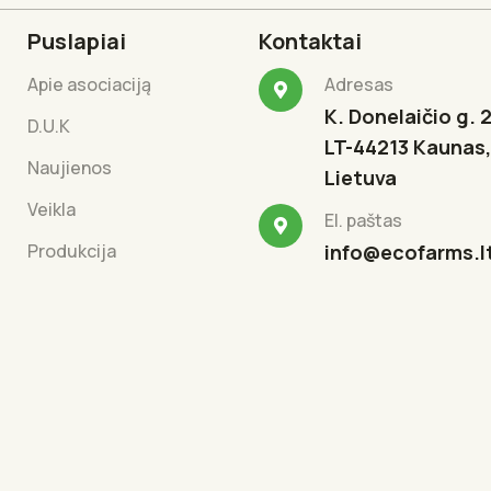
Puslapiai
Kontaktai
Apie asociaciją
Adresas
K. Donelaičio g. 2
D.U.K
LT-44213 Kaunas,
Naujienos
Lietuva
Veikla
El. paštas
Produkcija
info@ecofarms.l