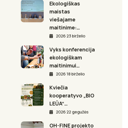
Ekologiškas
maistas
viešajame
maitinime:…
2026 23 birželio
Vyks konferencija
ekologiškam
maitinimui…
2026 18 birželio
Kviečia
kooperatyvo „BIO
LEŪA“…
2026 22 gegužės
OH-FINE projekto