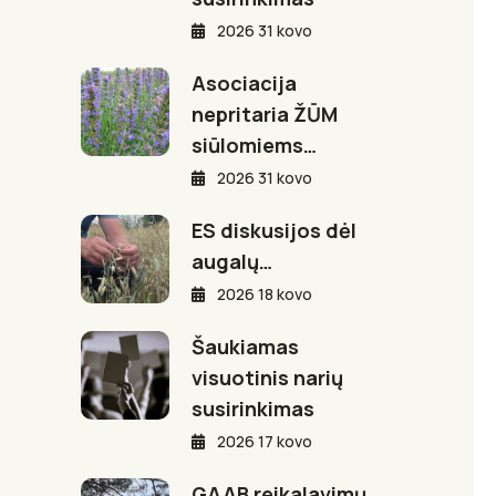
2026 31 kovo
Asociacija
nepritaria ŽŪM
siūlomiems…
2026 31 kovo
ES diskusijos dėl
augalų…
2026 18 kovo
Šaukiamas
visuotinis narių
susirinkimas
2026 17 kovo
GAAB reikalavimų