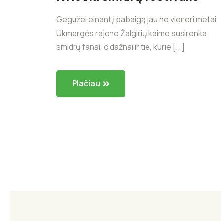
Gegužei einant į pabaigą jau ne vieneri metai
Ukmergės rajone Žalgirių kaime susirenka
smidrų fanai, o dažnai ir tie, kurie [...]
Plačiau