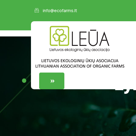
info@ecofarms.lt
Žy