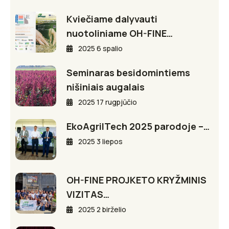
Kviečiame dalyvauti
nuotoliniame OH-FINE…
2025 6 spalio
Seminaras besidomintiems
nišiniais augalais
2025 17 rugpjūčio
EkoAgriITech 2025 parodoje –…
2025 3 liepos
OH-FINE PROJKETO KRYŽMINIS
VIZITAS…
2025 2 birželio