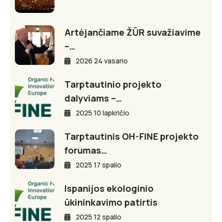
Artėjančiame ŽŪR suvažiavime
–…
2026 24 vasario
Tarptautinio projekto
dalyviams –…
2025 10 lapkričio
Tarptautinis OH-FINE projekto
forumas…
2025 17 spalio
Ispanijos ekologinio
ūkininkavimo patirtis
2025 12 spalio