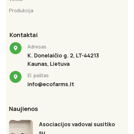
Produkcija
Kontaktai
Adresas
K. Donelaičio g. 2, LT-44213
Kaunas, Lietuva
El. paštas
info@ecofarms.lt
Naujienos
Asociacijos vadovai susitiko
su…