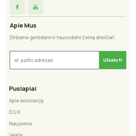
Apie Mus
Dirbame gerbdami ir tausodami žemę ateičiai!
Puslapiai
Apie asociaciją
D.U.K
Naujienos
Veikla