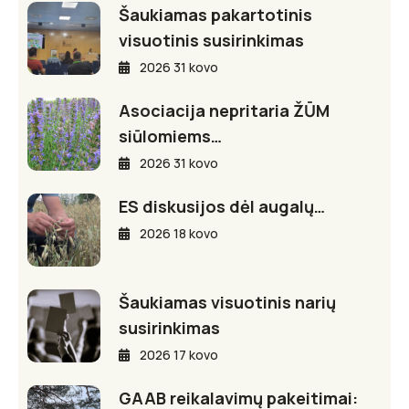
Šaukiamas pakartotinis
visuotinis susirinkimas
2026 31 kovo
Asociacija nepritaria ŽŪM
siūlomiems…
2026 31 kovo
ES diskusijos dėl augalų…
2026 18 kovo
Šaukiamas visuotinis narių
susirinkimas
2026 17 kovo
GAAB reikalavimų pakeitimai: