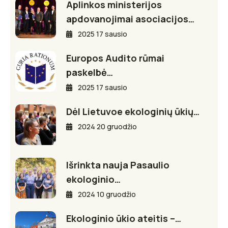
Aplinkos ministerijos
apdovanojimai asociacijos…
2025 17 sausio
Europos Audito rūmai
paskelbė…
2025 17 sausio
Dėl Lietuvoe ekologinių ūkių…
2024 20 gruodžio
Išrinkta nauja Pasaulio
ekologinio…
2024 10 gruodžio
Ekologinio ūkio ateitis –…