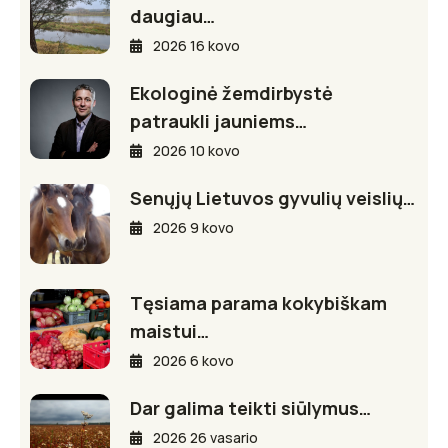
daugiau…
2026 16 kovo
Ekologinė žemdirbystė
patraukli jauniems…
2026 10 kovo
Senųjų Lietuvos gyvulių veislių…
2026 9 kovo
Tęsiama parama kokybiškam
maistui…
2026 6 kovo
Dar galima teikti siūlymus…
2026 26 vasario