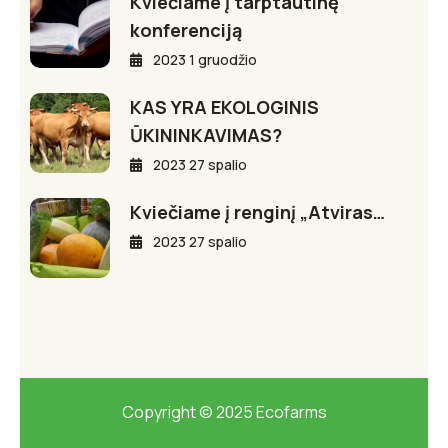
Kviečiame į tarptautinę
konferenciją
2023 1 gruodžio
KAS YRA EKOLOGINIS
ŪKININKAVIMAS?
2023 27 spalio
Kviečiame į renginį „Atviras…
2023 27 spalio
Copyright © 2025 Ecofarms