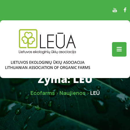
Žyma:
LEŪ
Ecofarms
Naujienos
LEŪ
>
>