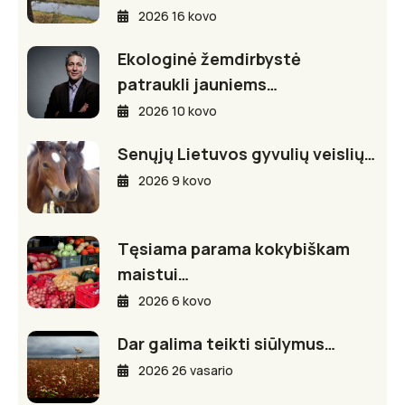
2026 16 kovo
Ekologinė žemdirbystė
patraukli jauniems…
2026 10 kovo
Senųjų Lietuvos gyvulių veislių…
2026 9 kovo
Tęsiama parama kokybiškam
maistui…
2026 6 kovo
Dar galima teikti siūlymus…
2026 26 vasario