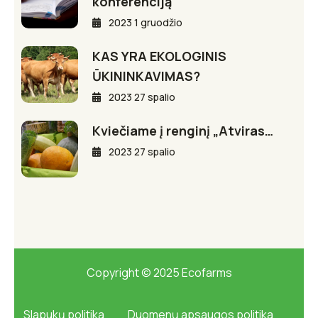
konferenciją
2023 1 gruodžio
KAS YRA EKOLOGINIS
ŪKININKAVIMAS?
2023 27 spalio
Kviečiame į renginį „Atviras…
2023 27 spalio
Copyright © 2025 Ecofarms
Slapukų politika
Duomenų apsaugos politika