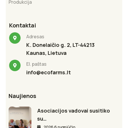
Produkcija
Kontaktai
Adresas
K. Donelaičio g. 2, LT-44213
Kaunas, Lietuva
El. paštas
info@ecofarms.lt
Naujienos
Asociacijos vadovai susitiko
su…
2026 6 rugpjūčio