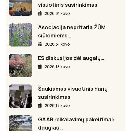
visuotinis susirinkimas
2026 31 kovo
Asociacija nepritaria ŽŪM
siūlomiems…
2026 31 kovo
ES diskusijos dėl augalų…
2026 18 kovo
Šaukiamas visuotinis narių
susirinkimas
2026 17 kovo
GAAB reikalavimų pakeitimai:
daugiau…