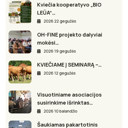
Kviečia kooperatyvo „BIO
LEŪA“…
2026 22 gegužės
OH-FINE projekto dalyviai
mokėsi…
2026 19 gegužės
KVIEČIAME Į SEMINARĄ –…
2026 12 gegužės
Visuotiniame asociacijos
susirinkime išrinktas…
2026 10 balandžio
Šaukiamas pakartotinis