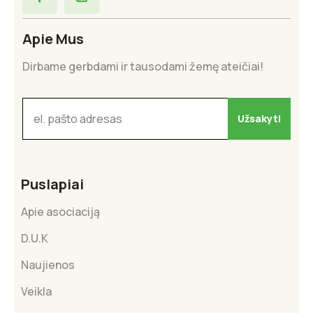
Apie Mus
Dirbame gerbdami ir tausodami žemę ateičiai!
Puslapiai
Apie asociaciją
D.U.K
Naujienos
Veikla