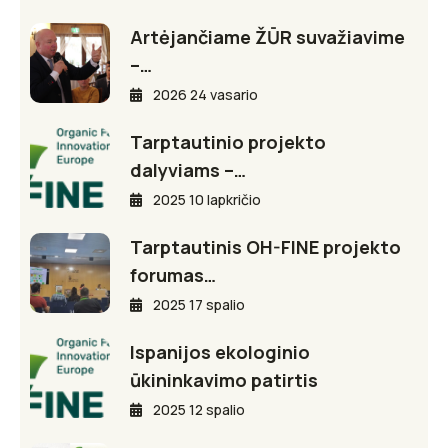
Artėjančiame ŽŪR suvažiavime
–…
2026 24 vasario
Tarptautinio projekto
dalyviams –…
2025 10 lapkričio
Tarptautinis OH-FINE projekto
forumas…
2025 17 spalio
Ispanijos ekologinio
ūkininkavimo patirtis
2025 12 spalio