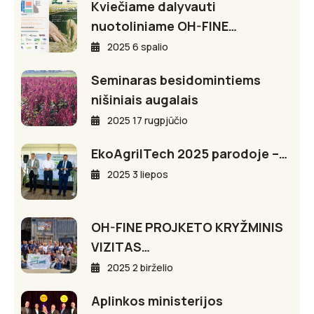
Kviečiame dalyvauti
nuotoliniame OH-FINE…
2025 6 spalio
Seminaras besidomintiems
nišiniais augalais
2025 17 rugpjūčio
EkoAgriITech 2025 parodoje –…
2025 3 liepos
OH-FINE PROJKETO KRYŽMINIS
VIZITAS…
2025 2 birželio
Aplinkos ministerijos