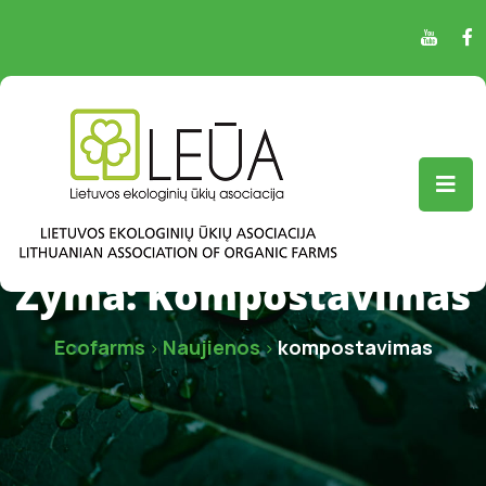
Žyma:
Kompostavimas
Ecofarms
Naujienos
kompostavimas
>
>