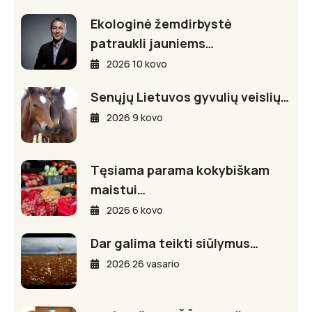
Ekologinė žemdirbystė
patraukli jauniems…
2026 10 kovo
Senųjų Lietuvos gyvulių veislių…
2026 9 kovo
Tęsiama parama kokybiškam
maistui…
2026 6 kovo
Dar galima teikti siūlymus…
2026 26 vasario