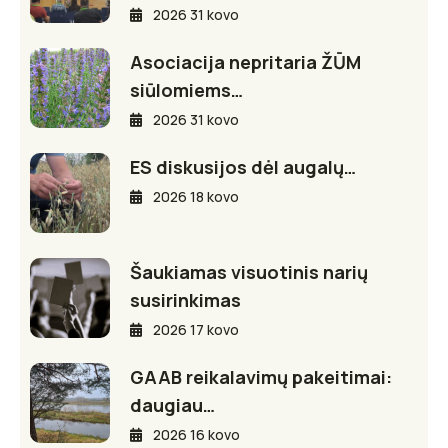
2026 31 kovo
Asociacija nepritaria ŽŪM
siūlomiems…
2026 31 kovo
ES diskusijos dėl augalų…
2026 18 kovo
Šaukiamas visuotinis narių
susirinkimas
2026 17 kovo
GAAB reikalavimų pakeitimai:
daugiau…
2026 16 kovo