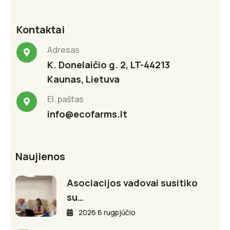
Kontaktai
Adresas
K. Donelaičio g. 2, LT-44213
Kaunas, Lietuva
El. paštas
info@ecofarms.lt
Naujienos
Asociacijos vadovai susitiko
su…
2026 6 rugpjūčio