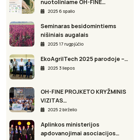
nuotoliniame OH-FINE…
2025 6 spalio
Seminaras besidomintiems
nišiniais augalais
2025 17 rugpjūčio
EkoAgriITech 2025 parodoje –…
2025 3 liepos
OH-FINE PROJKETO KRYŽMINIS
VIZITAS…
2025 2 birželio
Aplinkos ministerijos
apdovanojimai asociacijos…