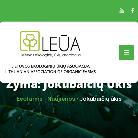
Žyma:
Jokubaičių Ūkis
Ecofarms
Naujienos
Jokubaičių ūkis
>
>