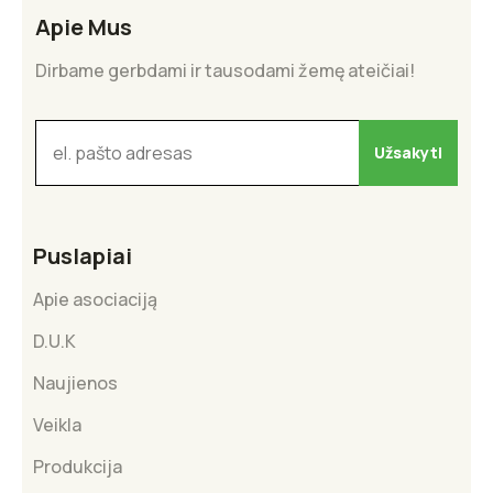
Apie Mus
Dirbame gerbdami ir tausodami žemę ateičiai!
Puslapiai
Apie asociaciją
D.U.K
Naujienos
Veikla
Produkcija