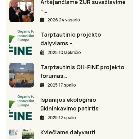
Artėjančiame ŽŪR suvažiavime
–…
2026 24 vasario
Tarptautinio projekto
dalyviams –…
2025 10 lapkričio
Tarptautinis OH-FINE projekto
forumas…
2025 17 spalio
Ispanijos ekologinio
ūkininkavimo patirtis
2025 12 spalio
Kviečiame dalyvauti