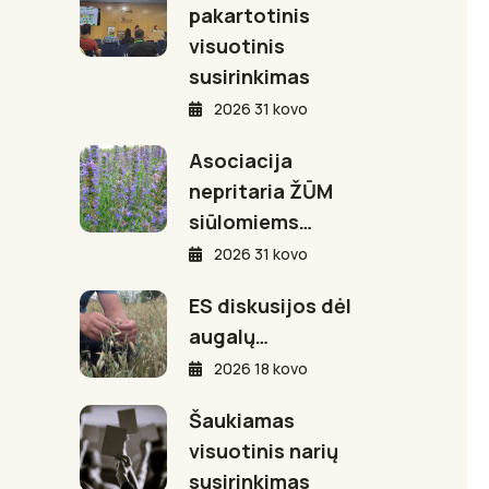
pakartotinis
visuotinis
susirinkimas
2026 31 kovo
Asociacija
nepritaria ŽŪM
siūlomiems…
2026 31 kovo
ES diskusijos dėl
augalų…
2026 18 kovo
Šaukiamas
visuotinis narių
susirinkimas