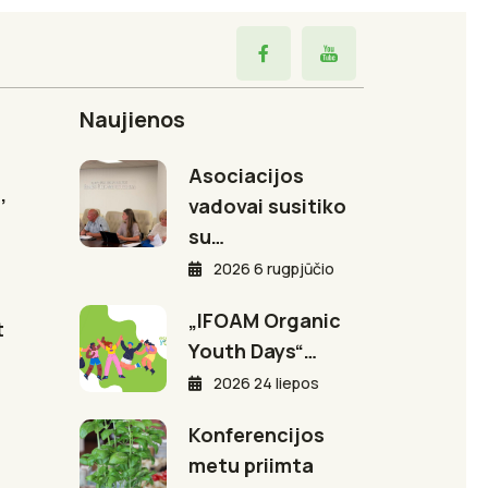
Naujienos
Asociacijos
,
vadovai susitiko
su…
2026 6 rugpjūčio
„IFOAM Organic
t
Youth Days“…
2026 24 liepos
Konferencijos
metu priimta