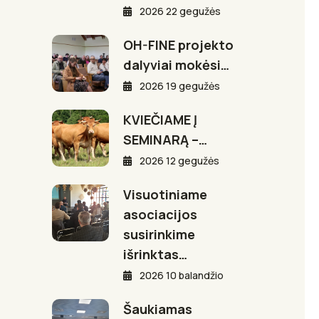
2026 22 gegužės
OH-FINE projekto
dalyviai mokėsi…
2026 19 gegužės
KVIEČIAME Į
SEMINARĄ –…
2026 12 gegužės
Visuotiniame
asociacijos
susirinkime
išrinktas…
2026 10 balandžio
Šaukiamas