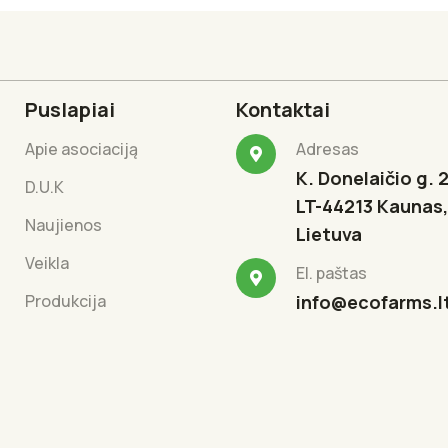
Puslapiai
Kontaktai
Apie asociaciją
Adresas
K. Donelaičio g. 2
D.U.K
LT-44213 Kaunas,
Naujienos
Lietuva
Veikla
El. paštas
Produkcija
info@ecofarms.l