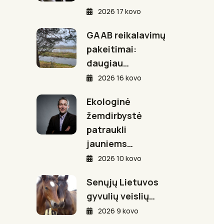
2026 17 kovo
GAAB reikalavimų
pakeitimai:
daugiau…
2026 16 kovo
Ekologinė
žemdirbystė
patraukli
jauniems…
2026 10 kovo
Senųjų Lietuvos
gyvulių veislių…
2026 9 kovo