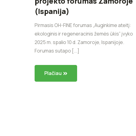
projekto forumas Zamoroje
(Ispanija)
Pirmasis OH-FINE forumas „Auginkime ateitį:
ekologinis ir regeneracinis žemės ūkis” įvyko
2025 m. spalio 10 d. Zamoroje, Ispanijoje.
Forumas sutapo [...]
Plačiau