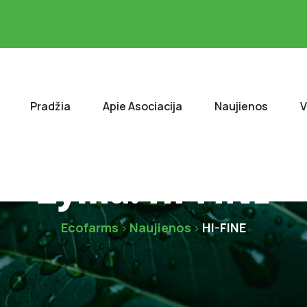
Pradžia
Apie Asociacija
Naujienos
V
Žyma:
HI-FINE
Ecofarms
Naujienos
HI-FINE
>
>