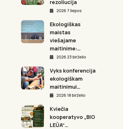
rezoliucija
2026 7 liepos
Ekologiškas
maistas
viešajame
maitinime:…
2026 23 birželio
Vyks konferencija
ekologiškam
maitinimui…
2026 18 birželio
Kviečia
kooperatyvo „BIO
LEŪA“…