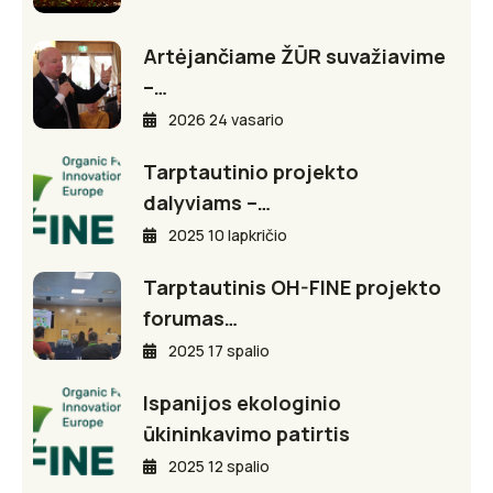
Artėjančiame ŽŪR suvažiavime
–…
2026 24 vasario
Tarptautinio projekto
dalyviams –…
2025 10 lapkričio
Tarptautinis OH-FINE projekto
forumas…
2025 17 spalio
Ispanijos ekologinio
ūkininkavimo patirtis
2025 12 spalio