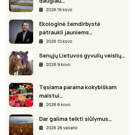
daugiau…
2026 16 kovo
Ekologinė žemdirbystė
patraukli jauniems…
2026 10 kovo
Senųjų Lietuvos gyvulių veislių…
2026 9 kovo
Tęsiama parama kokybiškam
maistui…
2026 6 kovo
Dar galima teikti siūlymus…
2026 26 vasario