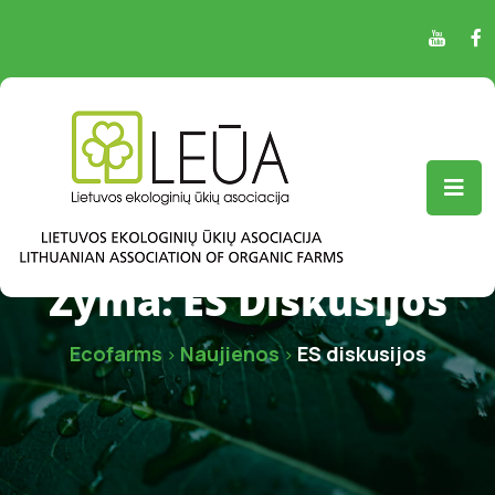
Žyma:
ES Diskusijos
Ecofarms
Naujienos
ES diskusijos
>
>