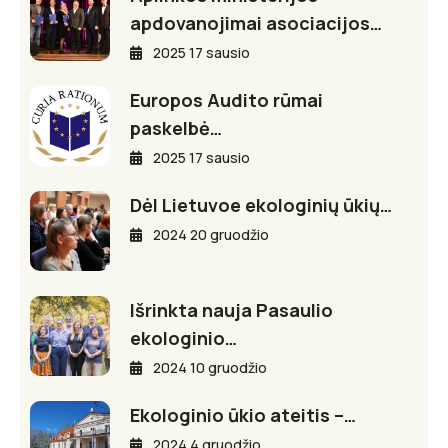
apdovanojimai asociacijos…
2025 17 sausio
Europos Audito rūmai
paskelbė…
2025 17 sausio
Dėl Lietuvoe ekologinių ūkių…
2024 20 gruodžio
Išrinkta nauja Pasaulio
ekologinio…
2024 10 gruodžio
Ekologinio ūkio ateitis –…
2024 4 gruodžio