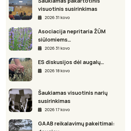
Šaukiamas pakartotinis
visuotinis susirinkimas
2026 31 kovo
Asociacija nepritaria ŽŪM
siūlomiems…
2026 31 kovo
ES diskusijos dėl augalų…
2026 18 kovo
Šaukiamas visuotinis narių
susirinkimas
2026 17 kovo
GAAB reikalavimų pakeitimai: