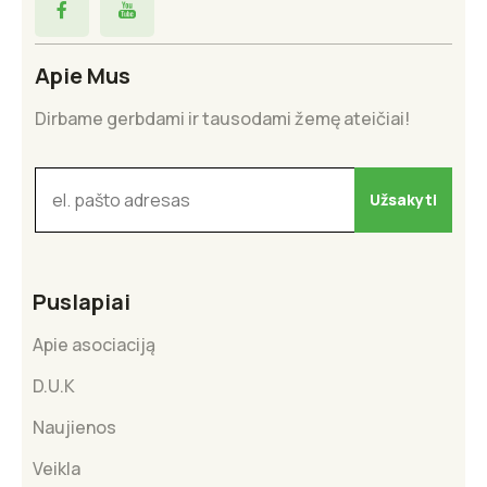
Apie Mus
Dirbame gerbdami ir tausodami žemę ateičiai!
Puslapiai
Apie asociaciją
D.U.K
Naujienos
Veikla