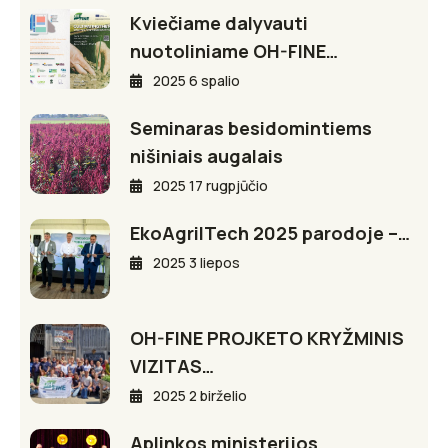
Kviečiame dalyvauti
nuotoliniame OH-FINE…
2025 6 spalio
Seminaras besidomintiems
nišiniais augalais
2025 17 rugpjūčio
EkoAgriITech 2025 parodoje –…
2025 3 liepos
OH-FINE PROJKETO KRYŽMINIS
VIZITAS…
2025 2 birželio
Aplinkos ministerijos