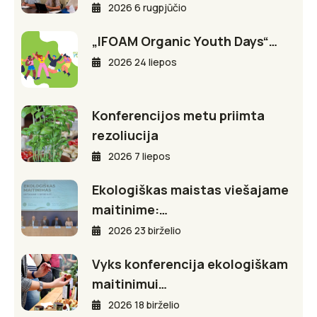
2026 6 rugpjūčio
„IFOAM Organic Youth Days“…
2026 24 liepos
Konferencijos metu priimta
rezoliucija
2026 7 liepos
Ekologiškas maistas viešajame
maitinime:…
2026 23 birželio
Vyks konferencija ekologiškam
maitinimui…
2026 18 birželio