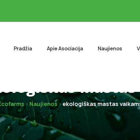
Pradžia
Apie Asociacija
Naujienos
V
kologiškas Mastas
Ecofarms
Naujienos
ekologiškas mastas vaikam
>
>