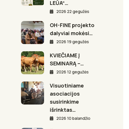
LEŪA“…
2026 22 gegužės
OH-FINE projekto
dalyviai mokėsi…
2026 19 gegužės
KVIEČIAME Į
SEMINARĄ –…
2026 12 gegužės
Visuotiniame
asociacijos
susirinkime
išrinktas…
2026 10 balandžio