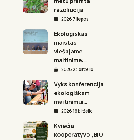
metu priimta
rezoliucija
2026 7 liepos
Ekologiškas
maistas
viešajame
maitinime:…
2026 23 birželio
Vyks konferencija
ekologiškam
maitinimui…
2026 18 birželio
Kviečia
kooperatyvo „BIO