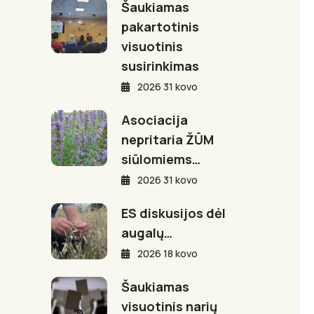
Šaukiamas
pakartotinis
visuotinis
susirinkimas
2026 31 kovo
Asociacija
nepritaria ŽŪM
siūlomiems…
2026 31 kovo
ES diskusijos dėl
augalų…
2026 18 kovo
Šaukiamas
visuotinis narių