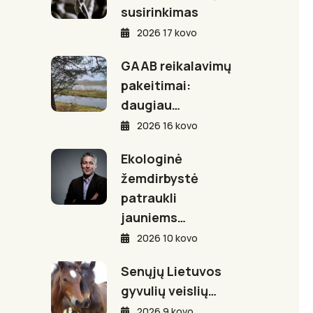
susirinkimas
2026 17 kovo
GAAB reikalavimų
pakeitimai:
daugiau…
2026 16 kovo
Ekologinė
žemdirbystė
patraukli
jauniems…
2026 10 kovo
Senųjų Lietuvos
gyvulių veislių…
2026 9 kovo