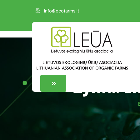
info@ecofarms.lt
Žyma:
E