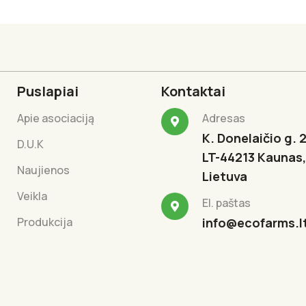
Puslapiai
Kontaktai
Apie asociaciją
Adresas
K. Donelaičio g. 2
D.U.K
LT-44213 Kaunas,
Naujienos
Lietuva
Veikla
El. paštas
Produkcija
info@ecofarms.l