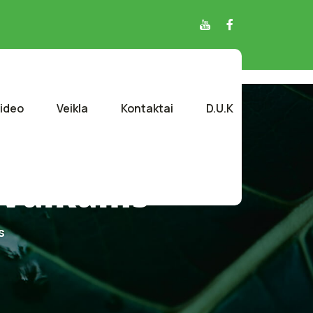
ideo
Veikla
Kontaktai
D.U.K
 Vaikams
s