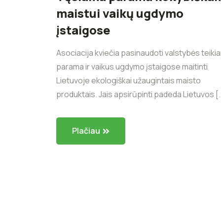
maistui vaikų ugdymo
įstaigose
Asociacija kviečia pasinaudoti valstybės teiki
parama ir vaikus ugdymo įstaigose maitinti
Lietuvoje ekologiškai užaugintais maisto
produktais. Jais apsirūpinti padeda Lietuvos [..
Plačiau