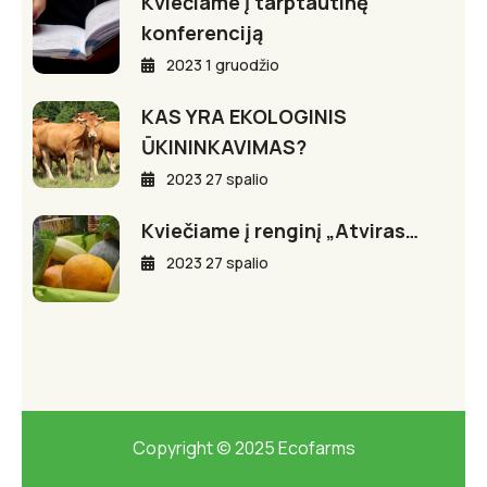
Kviečiame į tarptautinę
konferenciją
2023 1 gruodžio
KAS YRA EKOLOGINIS
ŪKININKAVIMAS?
2023 27 spalio
Kviečiame į renginį „Atviras…
2023 27 spalio
Copyright © 2025 Ecofarms