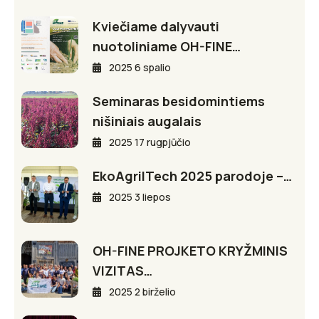
Kviečiame dalyvauti
nuotoliniame OH-FINE…
2025 6 spalio
Seminaras besidomintiems
nišiniais augalais
2025 17 rugpjūčio
EkoAgriITech 2025 parodoje –…
2025 3 liepos
OH-FINE PROJKETO KRYŽMINIS
VIZITAS…
2025 2 birželio