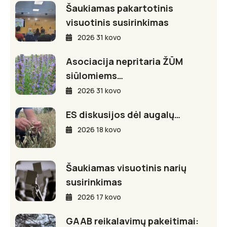
Šaukiamas pakartotinis
visuotinis susirinkimas
2026 31 kovo
Asociacija nepritaria ŽŪM
siūlomiems…
2026 31 kovo
ES diskusijos dėl augalų…
2026 18 kovo
Šaukiamas visuotinis narių
susirinkimas
2026 17 kovo
GAAB reikalavimų pakeitimai: