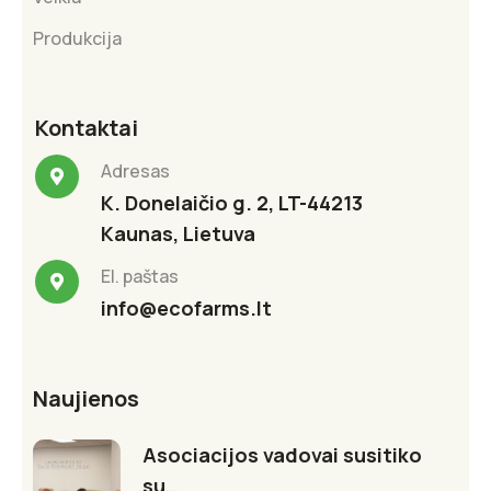
Produkcija
Kontaktai
Adresas
K. Donelaičio g. 2, LT-44213
Kaunas, Lietuva
El. paštas
info@ecofarms.lt
Naujienos
Asociacijos vadovai susitiko
su…