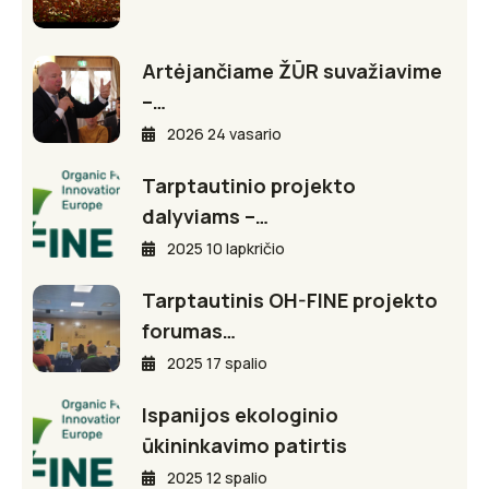
Artėjančiame ŽŪR suvažiavime
–…
2026 24 vasario
Tarptautinio projekto
dalyviams –…
2025 10 lapkričio
Tarptautinis OH-FINE projekto
forumas…
2025 17 spalio
Ispanijos ekologinio
ūkininkavimo patirtis
2025 12 spalio