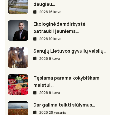
daugiau…
2026 16 kovo
Ekologinė žemdirbystė
patraukli jauniems…
2026 10 kovo
Senųjų Lietuvos gyvulių veislių…
2026 9 kovo
Tęsiama parama kokybiškam
maistui…
2026 6 kovo
Dar galima teikti siūlymus…
2026 26 vasario