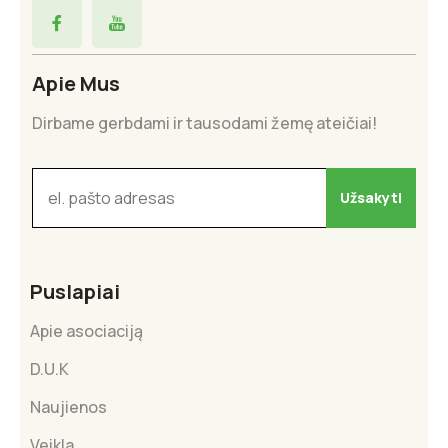
Apie Mus
Dirbame gerbdami ir tausodami žemę ateičiai!
Puslapiai
Apie asociaciją
D.U.K
Naujienos
Veikla