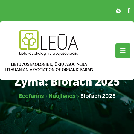
Žyma:
Biofach 2025
Ecofarms
Naujienos
Biofach 2025
>
>