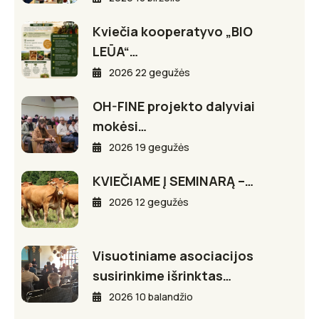
Kviečia kooperatyvo „BIO
LEŪA“…
2026 22 gegužės
OH-FINE projekto dalyviai
mokėsi…
2026 19 gegužės
KVIEČIAME Į SEMINARĄ –…
2026 12 gegužės
Visuotiniame asociacijos
susirinkime išrinktas…
2026 10 balandžio