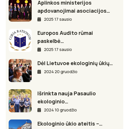
Aplinkos ministerijos
apdovanojimai asociacijos…
2025 17 sausio
Europos Audito rūmai
paskelbė…
2025 17 sausio
Dėl Lietuvoe ekologinių ūkių…
2024 20 gruodžio
Išrinkta nauja Pasaulio
ekologinio…
2024 10 gruodžio
Ekologinio ūkio ateitis –…