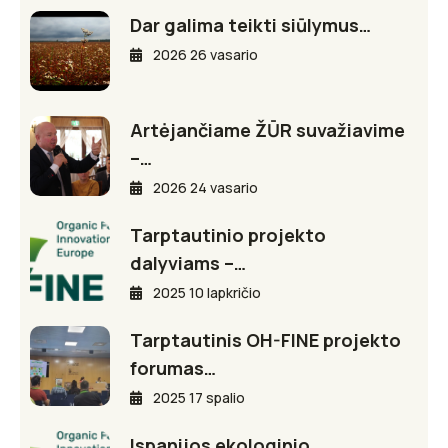
Dar galima teikti siūlymus…
2026 26 vasario
Artėjančiame ŽŪR suvažiavime
–…
2026 24 vasario
Tarptautinio projekto
dalyviams –…
2025 10 lapkričio
Tarptautinis OH-FINE projekto
forumas…
2025 17 spalio
Ispanijos ekologinio