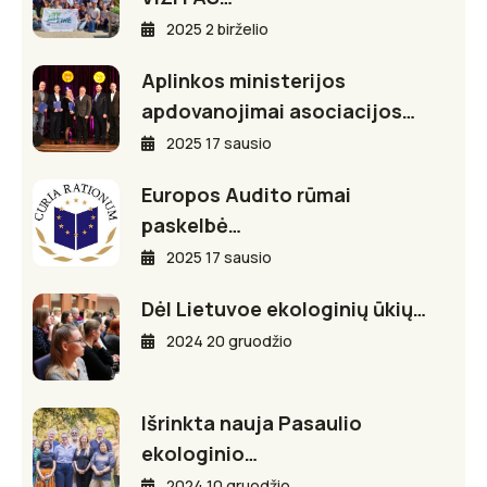
2025 2 birželio
Aplinkos ministerijos
apdovanojimai asociacijos…
2025 17 sausio
Europos Audito rūmai
paskelbė…
2025 17 sausio
Dėl Lietuvoe ekologinių ūkių…
2024 20 gruodžio
Išrinkta nauja Pasaulio
ekologinio…
2024 10 gruodžio