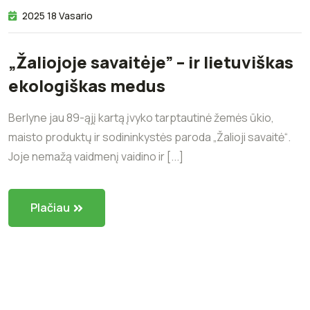
2025 18 Vasario
„Žaliojoje savaitėje” – ir lietuviškas
ekologiškas medus
Berlyne jau 89-ąjį kartą įvyko tarptautinė žemės ūkio,
maisto produktų ir sodininkystės paroda „Žalioji savaitė“.
Joje nemažą vaidmenį vaidino ir [...]
Plačiau