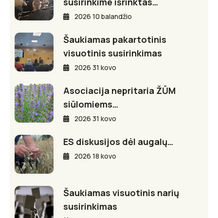
susirinkime išrinktas…
2026 10 balandžio
Šaukiamas pakartotinis
visuotinis susirinkimas
2026 31 kovo
Asociacija nepritaria ŽŪM
siūlomiems…
2026 31 kovo
ES diskusijos dėl augalų…
2026 18 kovo
Šaukiamas visuotinis narių
susirinkimas