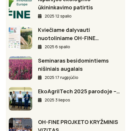
ūkininkavimo patirtis
2025 12 spalio
Kviečiame dalyvauti
nuotoliniame OH-FINE…
2025 6 spalio
Seminaras besidomintiems
nišiniais augalais
2025 17 rugpjūčio
EkoAgriITech 2025 parodoje –…
2025 3 liepos
OH-FINE PROJKETO KRYŽMINIS
VIZITAS…