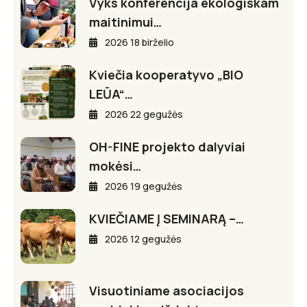
Vyks konferencija ekologiškam
maitinimui…
2026 18 birželio
Kviečia kooperatyvo „BIO
LEŪA“…
2026 22 gegužės
OH-FINE projekto dalyviai
mokėsi…
2026 19 gegužės
KVIEČIAME Į SEMINARĄ –…
2026 12 gegužės
Visuotiniame asociacijos