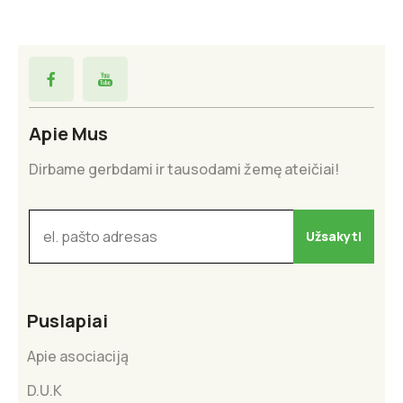
Apie Mus
Dirbame gerbdami ir tausodami žemę ateičiai!
Puslapiai
Apie asociaciją
D.U.K