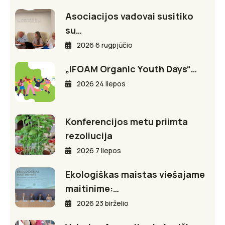
Asociacijos vadovai susitiko
su…
2026 6 rugpjūčio
„IFOAM Organic Youth Days“…
2026 24 liepos
Konferencijos metu priimta
rezoliucija
2026 7 liepos
Ekologiškas maistas viešajame
maitinime:…
2026 23 birželio