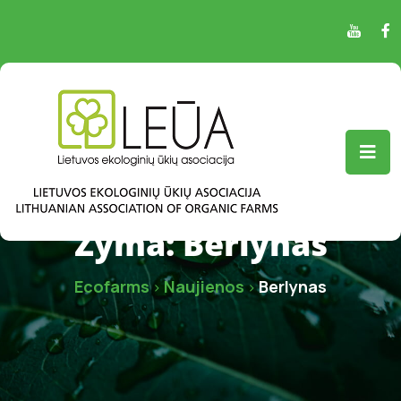
Žyma:
Berlynas
Ecofarms
Naujienos
Berlynas
>
>