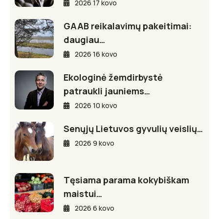
2026 17 kovo
GAAB reikalavimų pakeitimai:
daugiau…
2026 16 kovo
Ekologinė žemdirbystė
patraukli jauniems…
2026 10 kovo
Senųjų Lietuvos gyvulių veislių…
2026 9 kovo
Tęsiama parama kokybiškam
maistui…
2026 6 kovo