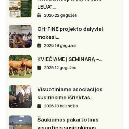
LEŪA“…
2026 22 gegužės
OH-FINE projekto dalyviai
mokėsi…
2026 19 gegužės
KVIEČIAME Į SEMINARĄ –…
2026 12 gegužės
Visuotiniame asociacijos
susirinkime išrinktas…
2026 10 balandžio
Šaukiamas pakartotinis
visuotinis susirinkimas