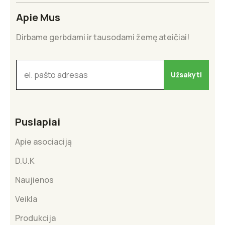
Apie Mus
Dirbame gerbdami ir tausodami žemę ateičiai!
Puslapiai
Apie asociaciją
D.U.K
Naujienos
Veikla
Produkcija