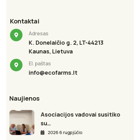
Kontaktai
Adresas
K. Donelaičio g. 2, LT-44213
Kaunas, Lietuva
El. paštas
info@ecofarms.lt
Naujienos
Asociacijos vadovai susitiko
su…
2026 6 rugpjūčio