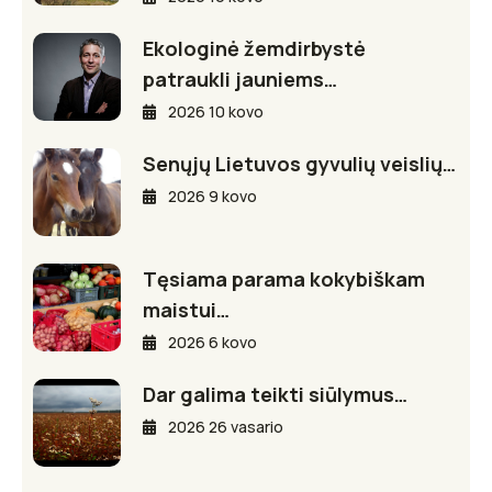
Ekologinė žemdirbystė
patraukli jauniems…
2026 10 kovo
Senųjų Lietuvos gyvulių veislių…
2026 9 kovo
Tęsiama parama kokybiškam
maistui…
2026 6 kovo
Dar galima teikti siūlymus…
2026 26 vasario