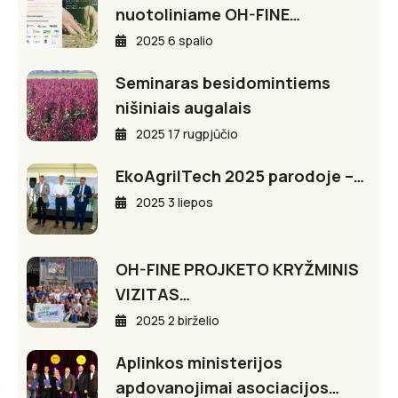
nuotoliniame OH-FINE…
2025 6 spalio
Seminaras besidomintiems
nišiniais augalais
2025 17 rugpjūčio
EkoAgriITech 2025 parodoje –…
2025 3 liepos
OH-FINE PROJKETO KRYŽMINIS
VIZITAS…
2025 2 birželio
Aplinkos ministerijos
apdovanojimai asociacijos…