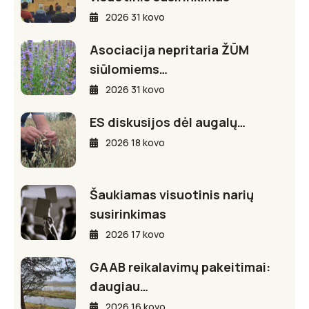
2026 31 kovo
Asociacija nepritaria ŽŪM
siūlomiems…
2026 31 kovo
ES diskusijos dėl augalų…
2026 18 kovo
Šaukiamas visuotinis narių
susirinkimas
2026 17 kovo
GAAB reikalavimų pakeitimai:
daugiau…
2026 16 kovo