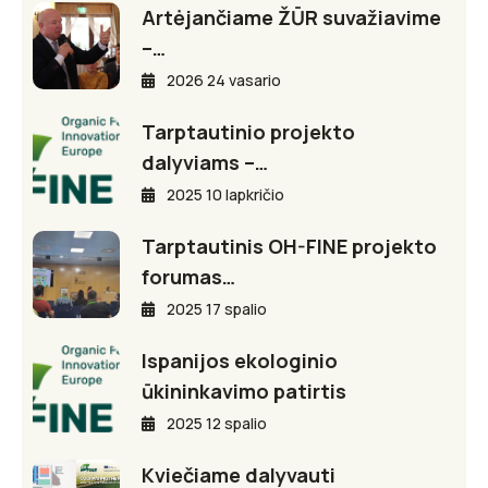
Artėjančiame ŽŪR suvažiavime
–…
2026 24 vasario
Tarptautinio projekto
dalyviams –…
2025 10 lapkričio
Tarptautinis OH-FINE projekto
forumas…
2025 17 spalio
Ispanijos ekologinio
ūkininkavimo patirtis
2025 12 spalio
Kviečiame dalyvauti