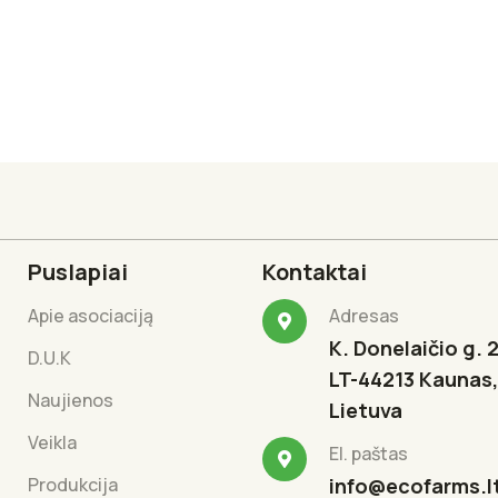
Puslapiai
Kontaktai
Apie asociaciją
Adresas
K. Donelaičio g. 2
D.U.K
LT-44213 Kaunas,
Naujienos
Lietuva
Veikla
El. paštas
Produkcija
info@ecofarms.l