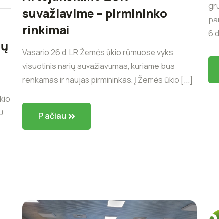
gru
suvažiavime – pirmininko
pan
rinkimai
6 d
ių
Vasario 26 d. LR Žemės ūkio rūmuose vyks
visuotinis narių suvažiavumas, kuriame bus
renkamas ir naujas pirmininkas. Į Žemės ūkio [...]
kio
0
Plačiau