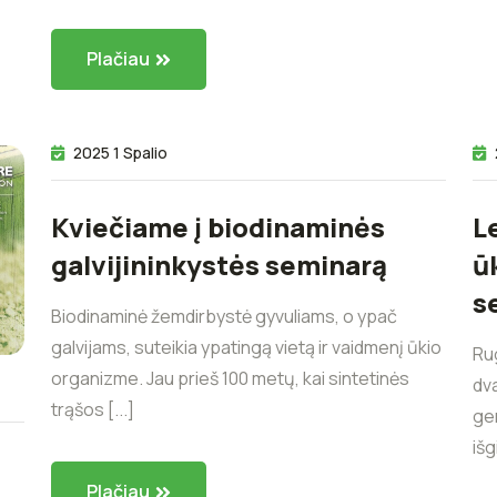
Plačiau
2025 1 Spalio
Kviečiame į biodinaminės
L
galvijininkystės seminarą
ūk
s
Biodinaminė žemdirbystė gyvuliams, o ypač
galvijams, suteikia ypatingą vietą ir vaidmenį ūkio
Rug
organizme. Jau prieš 100 metų, kai sintetinės
dva
trąšos [...]
ger
išgi
Plačiau