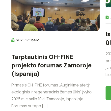
I
2025 17 Spalio
ū
202
Tarptautinis OH-FINE
pro
projekto forumas Zamoroje
įv
(Ispanija)
Lie
Pirmasis OH-FINE forumas „Auginkime ateitį:
ekologinis ir regeneracinis žemės ūkis” įvyko
2025 m. spalio 10 d. Zamoroje, Ispanijoje.
Forumas sutapo [...]