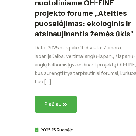
nuotoliniame OH-FINE
projekto forume „Ateities
puoselėjimas: ekologinis ir
atsinaujinantis žemės ūkis”
Data: 2025 m. spalio 10 d.Vieta: Zamora,
IspanijaKalba: vertimai anglų-ispanų / ispanų-
anglų kalbomisĮgyvendinant projektą OH-FINE
bus surengti trys tarptautiniai forumai, kuriuo
bus [...]
Plačiau
2025 15 Rugsėjo