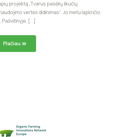
pių projektą „Tvarus pasėlių likučių
audojimo vertės didinimas“. Jo metu lapkričio
. Pašvitinyje, [...]
Plačiau