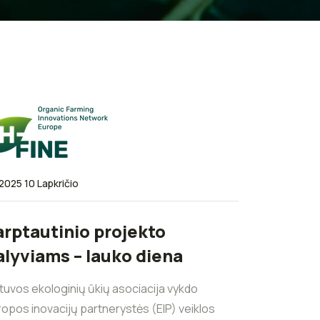
2025 10 Lapkričio
arptautinio projekto
alyviams – lauko diena
tuvos ekologinių ūkių asociacija vykdo
ropos inovacijų partnerystės (EIP) veiklos