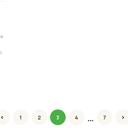
na
o
…
1
2
3
4
7