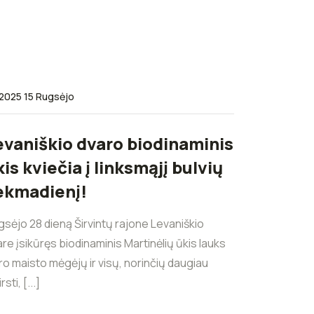
2025 15 Rugsėjo
evaniškio dvaro biodinaminis
is kviečia į linksmąjį bulvių
ekmadienį!
sėjo 28 dieną Širvintų rajone Levaniškio
re įsikūręs biodinaminis Martinėlių ūkis lauks
o maisto mėgėjų ir visų, norinčių daugiau
rsti, [...]