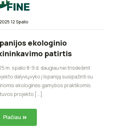
2025 12 Spalio
spanijos ekologinio
kininkavimo patirtis
5 m. spalio 8-9 d. daugiau nei trisdešimt
jekto dalyviųvyko į Ispaniją susipažinti su
airiomis ekologinės gamybos praktikomis.
tuvos projekto [...]
Plačiau