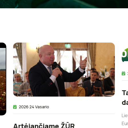
T
d
2026 24 Vasario
Lie
Eu
Artėjančiame ŽŪR