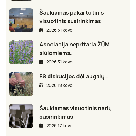
Šaukiamas pakartotinis
visuotinis susirinkimas
2026 31 kovo
Asociacija nepritaria ŽŪM
siūlomiems…
2026 31 kovo
ES diskusijos dėl augalų…
2026 18 kovo
Šaukiamas visuotinis narių
susirinkimas
2026 17 kovo