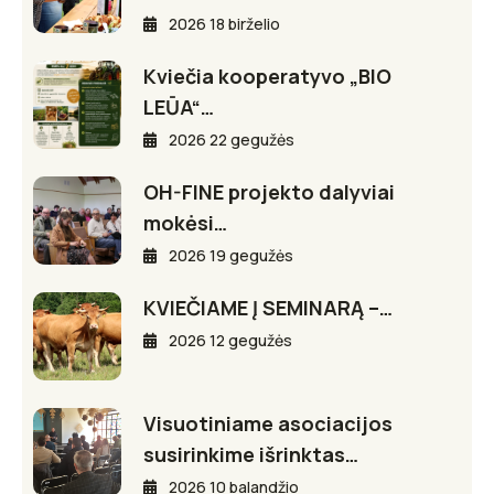
2026 18 birželio
Kviečia kooperatyvo „BIO
LEŪA“…
2026 22 gegužės
OH-FINE projekto dalyviai
mokėsi…
2026 19 gegužės
KVIEČIAME Į SEMINARĄ –…
2026 12 gegužės
Visuotiniame asociacijos
susirinkime išrinktas…
2026 10 balandžio