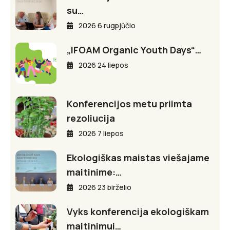
su…
2026 6 rugpjūčio
„IFOAM Organic Youth Days“…
2026 24 liepos
Konferencijos metu priimta
rezoliucija
2026 7 liepos
Ekologiškas maistas viešajame
maitinime:…
2026 23 birželio
Vyks konferencija ekologiškam
maitinimui…