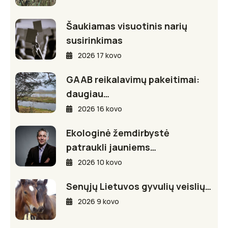
Šaukiamas visuotinis narių
susirinkimas
2026 17 kovo
GAAB reikalavimų pakeitimai:
daugiau…
2026 16 kovo
Ekologinė žemdirbystė
patraukli jauniems…
2026 10 kovo
Senųjų Lietuvos gyvulių veislių…
2026 9 kovo