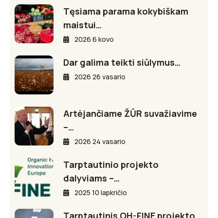
Tęsiama parama kokybiškam
maistui…
2026 6 kovo
Dar galima teikti siūlymus…
2026 26 vasario
Artėjančiame ŽŪR suvažiavime
–…
2026 24 vasario
Tarptautinio projekto
dalyviams –…
2025 10 lapkričio
Tarptautinis OH-FINE projekto