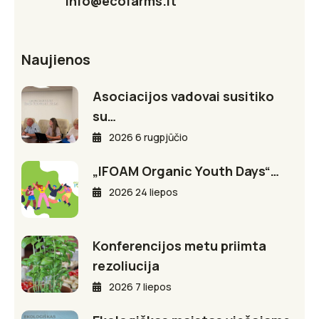
info@ecofarms.lt
Naujienos
Asociacijos vadovai susitiko
su…
2026 6 rugpjūčio
„IFOAM Organic Youth Days“…
2026 24 liepos
Konferencijos metu priimta
rezoliucija
2026 7 liepos