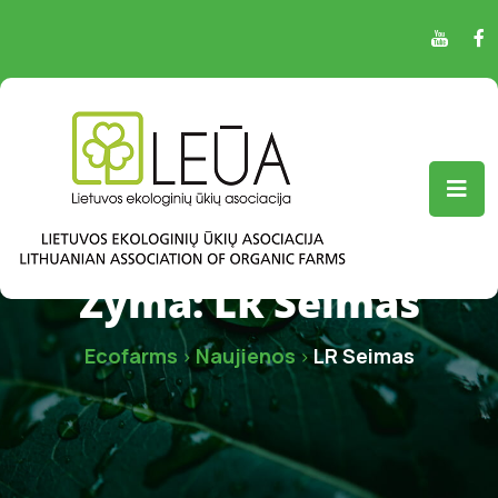
Žyma:
LR Seimas
Ecofarms
Naujienos
LR Seimas
>
>