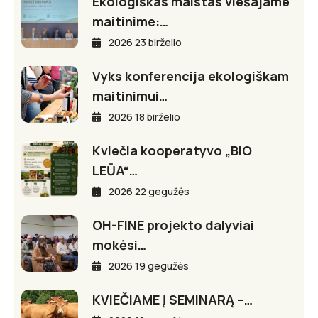
Ekologiškas maistas viešajame
maitinime:…
2026 23 birželio
Vyks konferencija ekologiškam
maitinimui…
2026 18 birželio
Kviečia kooperatyvo „BIO
LEŪA“…
2026 22 gegužės
OH-FINE projekto dalyviai
mokėsi…
2026 19 gegužės
KVIEČIAME Į SEMINARĄ –…