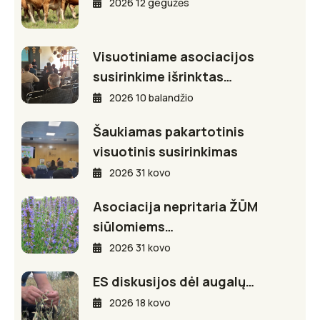
2026 12 gegužės
Visuotiniame asociacijos
susirinkime išrinktas…
2026 10 balandžio
Šaukiamas pakartotinis
visuotinis susirinkimas
2026 31 kovo
Asociacija nepritaria ŽŪM
siūlomiems…
2026 31 kovo
ES diskusijos dėl augalų…
2026 18 kovo