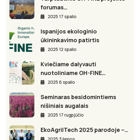
forumas…
2025 17 spalio
Ispanijos ekologinio
ūkininkavimo patirtis
2025 12 spalio
Kviečiame dalyvauti
nuotoliniame OH-FINE…
2025 6 spalio
Seminaras besidomintiems
nišiniais augalais
2025 17 rugpjūčio
EkoAgriITech 2025 parodoje –…
2025 3 liepos