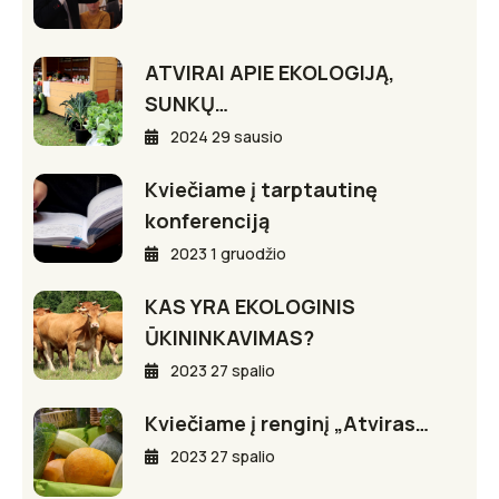
ATVIRAI APIE EKOLOGIJĄ,
SUNKŲ…
2024 29 sausio
Kviečiame į tarptautinę
konferenciją
2023 1 gruodžio
KAS YRA EKOLOGINIS
ŪKININKAVIMAS?
2023 27 spalio
Kviečiame į renginį „Atviras…
2023 27 spalio